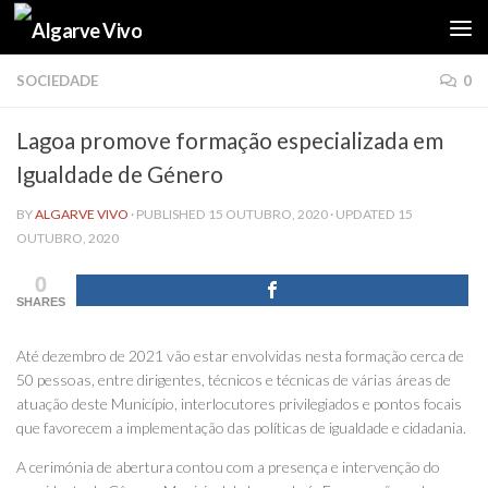
Skip to content
SOCIEDADE
0
Lagoa promove formação especializada em
Igualdade de Género
BY
ALGARVE VIVO
· PUBLISHED
15 OUTUBRO, 2020
· UPDATED
15
OUTUBRO, 2020
0
SHARES
Até dezembro de 2021 vão estar envolvidas nesta formação cerca de
50 pessoas, entre dirigentes, técnicos e técnicas de várias áreas de
atuação deste Município, interlocutores privilegiados e pontos focais
que favorecem a implementação das políticas de igualdade e cidadania.
A cerimónia de abertura contou com a presença e intervenção do