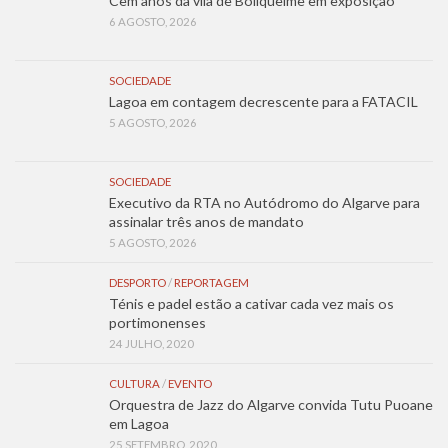
Cem anos da vila de Boliqueime em exposição
6 AGOSTO, 2026
SOCIEDADE
Lagoa em contagem decrescente para a FATACIL
5 AGOSTO, 2026
SOCIEDADE
Executivo da RTA no Autódromo do Algarve para
assinalar três anos de mandato
5 AGOSTO, 2026
DESPORTO
/
REPORTAGEM
Ténis e padel estão a cativar cada vez mais os
portimonenses
24 JULHO, 2020
CULTURA
/
EVENTO
Orquestra de Jazz do Algarve convida Tutu Puoane
em Lagoa
25 SETEMBRO, 2020