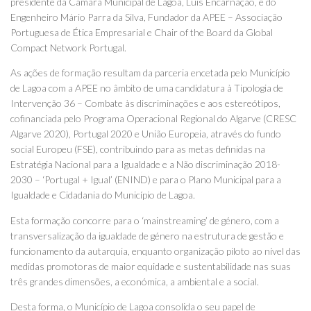
presidente da Câmara Municipal de Lagoa, Luís Encarnação, e do
Engenheiro Mário Parra da Silva, Fundador da APEE – Associação
Portuguesa de Ética Empresarial e Chair of the Board da Global
Compact Network Portugal.
As ações de formação resultam da parceria encetada pelo Município
de Lagoa com a APEE no âmbito de uma candidatura à Tipologia de
Intervenção 36 – Combate às discriminações e aos estereótipos,
cofinanciada pelo Programa Operacional Regional do Algarve (CRESC
Algarve 2020), Portugal 2020 e União Europeia, através do fundo
social Europeu (FSE), contribuindo para as metas definidas na
Estratégia Nacional para a Igualdade e a Não discriminação 2018-
2030 – ‘Portugal + Igual’ (ENIND) e para o Plano Municipal para a
Igualdade e Cidadania do Município de Lagoa.
Esta formação concorre para o ‘mainstreaming’ de género, com a
transversalização da igualdade de género na estrutura de gestão e
funcionamento da autarquia, enquanto organização piloto ao nível das
medidas promotoras de maior equidade e sustentabilidade nas suas
três grandes dimensões, a económica, a ambiental e a social.
Desta forma, o Município de Lagoa consolida o seu papel de