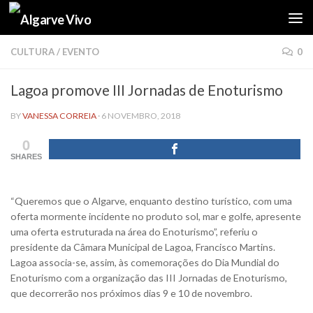
Skip to content
CULTURA
/
EVENTO
0
Lagoa promove III Jornadas de Enoturismo
BY
VANESSA CORREIA
·
6 NOVEMBRO, 2018
0
SHARES
“Queremos que o Algarve, enquanto destino turístico, com uma
oferta mormente incidente no produto sol, mar e golfe, apresente
uma oferta estruturada na área do Enoturismo”, referiu o
presidente da Câmara Municipal de Lagoa, Francisco Martins.
Lagoa associa-se, assim, às comemorações do Dia Mundial do
Enoturismo com a organização das III Jornadas de Enoturismo,
que decorrerão nos próximos dias 9 e 10 de novembro.