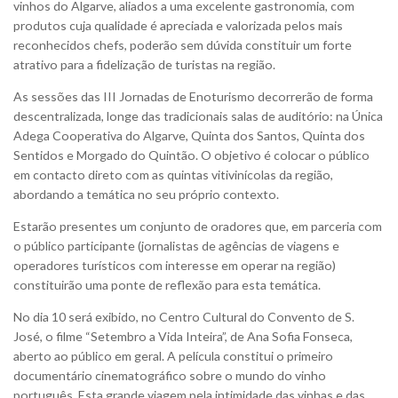
vinhos do Algarve, aliados a uma excelente gastronomia, com
produtos cuja qualidade é apreciada e valorizada pelos mais
reconhecidos chefs, poderão sem dúvida constituir um forte
atrativo para a fidelização de turistas na região.
As sessões das III Jornadas de Enoturismo decorrerão de forma
descentralizada, longe das tradicionais salas de auditório: na Única
Adega Cooperativa do Algarve, Quinta dos Santos, Quinta dos
Sentidos e Morgado do Quintão. O objetivo é colocar o público
em contacto direto com as quintas vitivinícolas da região,
abordando a temática no seu próprio contexto.
Estarão presentes um conjunto de oradores que, em parceria com
o público participante (jornalistas de agências de viagens e
operadores turísticos com interesse em operar na região)
constituirão uma ponte de reflexão para esta temática.
No dia 10 será exibido, no Centro Cultural do Convento de S.
José, o filme “Setembro a Vida Inteira”, de Ana Sofia Fonseca,
aberto ao público em geral.
A película constitui o
primeiro
documentário cinematográfico sobre o mundo do vinho
português. Esta grande viagem pela intimidade das vinhas e das