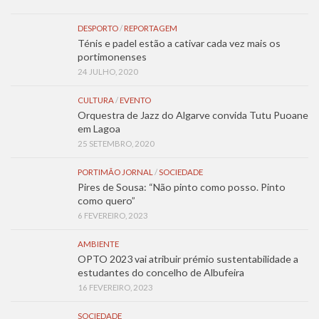
DESPORTO
/
REPORTAGEM
Ténis e padel estão a cativar cada vez mais os
portimonenses
24 JULHO, 2020
CULTURA
/
EVENTO
Orquestra de Jazz do Algarve convida Tutu Puoane
em Lagoa
25 SETEMBRO, 2020
PORTIMÃO JORNAL
/
SOCIEDADE
Pires de Sousa: “Não pinto como posso. Pinto
como quero”
6 FEVEREIRO, 2023
AMBIENTE
OPTO 2023 vai atribuir prémio sustentabilidade a
estudantes do concelho de Albufeira
16 FEVEREIRO, 2023
SOCIEDADE