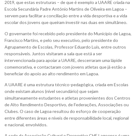
2019, que estas estruturas – de que é exemplo a UAARE criada na
Escola Secundária Padre António Martins de Oliveira em Lagoa –
servem para facilitar a conciliação entre a vida desportiva e a vida
escolar dos jovens que queiram investir nas duas em simultâneo.
O governante foi recebido pelo presidente do Município de Lagoa,
Francisco Martins, e pelo seu executivo, pelo presidente do
Agrupamento de Escolas, Professor Eduardo Luís, entre outros
responsáveis. Juntos visitaram a sala que está a ser
intervencionada para apoiar a UAARE, descerraram uma lápide
comemorativa, e contactaram com jovens atletas que já estão a
beneficiar do apoio ao alto rendimento em Lagoa.
A UAARE é uma estrutura técnico-pedagógica, criada em Escolas
onde existam alunos (nível secundário) que sejam
simultaneamente estudantes e atletas provenientes dos Centros
de Alto Rendimento Desportivo, de Federações, Associações ou
Clubes. O caso de Lagoa resultou do esforço de cooperação
entre diferentes áreas e níveis de responsabilidade local, regional
e nacional, envolvidos.
A sede da Associação Cultural e Desportiva CHE Lagoense é uma