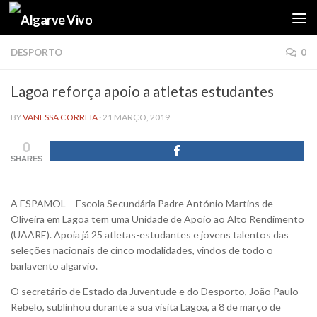
Skip to content
DESPORTO
0
Lagoa reforça apoio a atletas estudantes
BY
VANESSA CORREIA
·
21 MARÇO, 2019
0
SHARES
A ESPAMOL – Escola Secundária Padre António Martins de
Oliveira em Lagoa tem uma Unidade de Apoio ao Alto Rendimento
(UAARE). Apoia já 25 atletas-estudantes e jovens talentos das
seleções nacionais de cinco modalidades, vindos de todo o
barlavento algarvio.
O secretário de Estado da Juventude e do Desporto, João Paulo
Rebelo, sublinhou durante a sua visita Lagoa, a 8 de março de