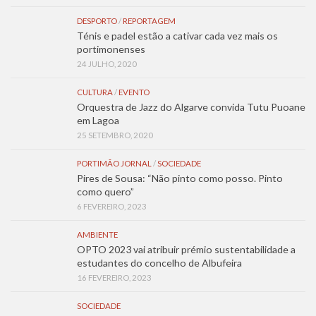
DESPORTO
/
REPORTAGEM
Ténis e padel estão a cativar cada vez mais os
portimonenses
24 JULHO, 2020
CULTURA
/
EVENTO
Orquestra de Jazz do Algarve convida Tutu Puoane
em Lagoa
25 SETEMBRO, 2020
PORTIMÃO JORNAL
/
SOCIEDADE
Pires de Sousa: “Não pinto como posso. Pinto
como quero”
6 FEVEREIRO, 2023
AMBIENTE
OPTO 2023 vai atribuir prémio sustentabilidade a
estudantes do concelho de Albufeira
16 FEVEREIRO, 2023
SOCIEDADE