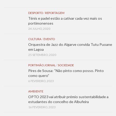
DESPORTO
/
REPORTAGEM
Ténis e padel estão a cativar cada vez mais os
portimonenses
24 JULHO, 2020
CULTURA
/
EVENTO
Orquestra de Jazz do Algarve convida Tutu Puoane
em Lagoa
25 SETEMBRO, 2020
PORTIMÃO JORNAL
/
SOCIEDADE
Pires de Sousa: “Não pinto como posso. Pinto
como quero”
6 FEVEREIRO, 2023
AMBIENTE
OPTO 2023 vai atribuir prémio sustentabilidade a
estudantes do concelho de Albufeira
16 FEVEREIRO, 2023