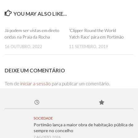
YOU MAY ALSO LIKE...
0
0
Já podem ser vistas em direto
‘Clipper Round the World
ondas na Praia da Rocha
Yatch Race’ pára em Portimão
16 OUTUBRO, 2022
11 SETEMBRO, 2019
DEIXE UM COMENTÁRIO
Tem de
iniciar a sessão
para publicar um comentário.
SOCIEDADE
Portimão lança a maior obra de habitação pública de
sempre no concelho
7 AGOSTO, 2026