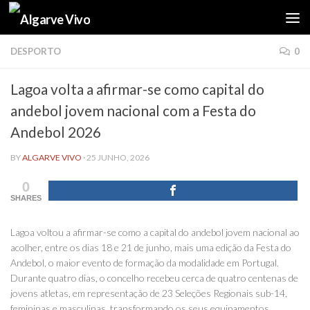
Skip to content
DESPORTO
0
Lagoa volta a afirmar-se como capital do
andebol jovem nacional com a Festa do
Andebol 2026
BY
ALGARVE VIVO
·
25 JUNHO, 2026
0
SHARES
Lagoa voltou a afirmar-se como a capital do andebol jovem nacional ao
acolher, entre os dias 18 e 21 de junho, mais uma edição da Festa do
Andebol, o maior evento de formação da modalidade em Portugal.
Durante quatro dias, o concelho recebeu cerca de quatro centenas de
jovens atletas, em representação de 23 Seleções Regionais sub-14,
femininas e masculinas, transformando os seus equipamentos