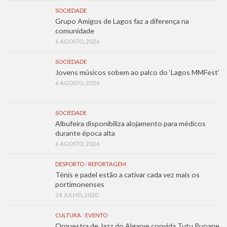
SOCIEDADE
Grupo Amigos de Lagos faz a diferença na
comunidade
6 AGOSTO, 2026
SOCIEDADE
Jovens músicos sobem ao palco do ‘Lagos MMFest’
6 AGOSTO, 2026
SOCIEDADE
Albufeira disponibiliza alojamento para médicos
durante época alta
6 AGOSTO, 2026
DESPORTO
/
REPORTAGEM
Ténis e padel estão a cativar cada vez mais os
portimonenses
24 JULHO, 2020
CULTURA
/
EVENTO
Orquestra de Jazz do Algarve convida Tutu Puoane