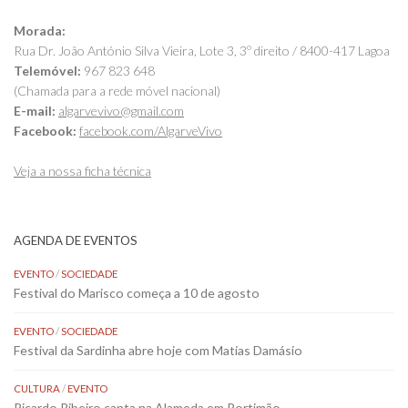
Morada:
Rua Dr. João António Silva Vieira, Lote 3, 3º direito / 8400-417 Lagoa
Telemóvel:
967 823 648
(Chamada para a rede móvel nacional)
E-mail:
algarvevivo@gmail.com
Facebook:
facebook.com/AlgarveVivo
Veja a nossa ficha técnica
AGENDA DE EVENTOS
EVENTO
/
SOCIEDADE
Festival do Marisco começa a 10 de agosto
EVENTO
/
SOCIEDADE
Festival da Sardinha abre hoje com Matias Damásio
CULTURA
/
EVENTO
Ricardo Ribeiro canta na Alameda em Portimão