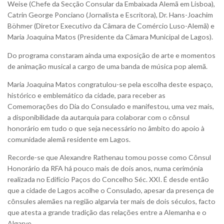
Weise (Chefe da Secção Consular da Embaixada Alemã em Lisboa),
Catrin George Ponciano (Jornalista e Escritora), Dr. Hans-Joachim
Böhmer (Diretor Executivo da Câmara de Comércio Luso-Alemã) e
Maria Joaquina Matos (Presidente da Câmara Municipal de Lagos).
Do programa constaram ainda uma exposição de arte e momentos
de animação musical a cargo de uma banda de música pop alemã.
Maria Joaquina Matos congratulou-se pela escolha deste espaço,
histórico e emblemático da cidade, para receber as
Comemorações do Dia do Consulado e manifestou, uma vez mais,
a disponibilidade da autarquia para colaborar com o cônsul
honorário em tudo o que seja necessário no âmbito do apoio à
comunidade alemã residente em Lagos.
Recorde-se que Alexandre Rathenau tomou posse como Cônsul
Honorário da RFA há pouco mais de dois anos, numa cerimónia
realizada no Edifício Paços do Concelho Séc. XXI. É desde então
que a cidade de Lagos acolhe o Consulado, apesar da presença de
cônsules alemães na região algarvia ter mais de dois séculos, facto
que atesta a grande tradição das relações entre a Alemanha e o
Algarve.