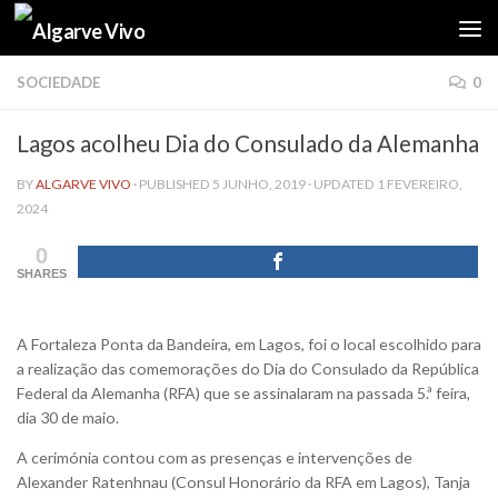
Skip to content
SOCIEDADE
0
Lagos acolheu Dia do Consulado da Alemanha
BY
ALGARVE VIVO
· PUBLISHED
5 JUNHO, 2019
· UPDATED
1 FEVEREIRO,
2024
0
SHARES
A Fortaleza Ponta da Bandeira, em Lagos, foi o local escolhido para
a realização das comemorações do Dia do Consulado da República
Federal da Alemanha (RFA) que se assinalaram na passada 5.ª feira,
dia 30 de maio.
A cerimónia contou com as presenças e intervenções de
Alexander Ratenhnau (Consul Honorário da RFA em Lagos), Tanja