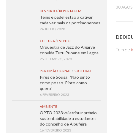
30 AGOS
DESPORTO
/
REPORTAGEM
Ténis e padel estão a cativar
cada vez mais os portimonenses
24 JULHO, 2020
DEIXE
CULTURA
/
EVENTO
Orquestra de Jazz do Algarve
Tem de
i
convida Tutu Puoane em Lagoa
25 SETEMBRO, 2020
PORTIMÃO JORNAL
/
SOCIEDADE
Pires de Sousa: “Não pinto
como posso. Pinto como
quero”
6 FEVEREIRO, 2023
AMBIENTE
OPTO 2023 vai atribuir prémio
sustentabilidade a estudantes
do concelho de Albufeira
16 FEVEREIRO, 2023