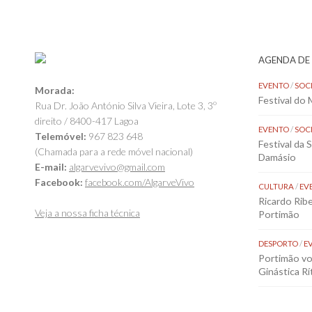
AGENDA DE
EVENTO
/
SOC
Morada:
Festival do
Rua Dr. João António Silva Vieira, Lote 3, 3º
direito / 8400-417 Lagoa
EVENTO
/
SOC
Telemóvel:
967 823 648
Festival da 
(Chamada para a rede móvel nacional)
Damásio
E-mail:
algarvevivo@gmail.com
Facebook:
facebook.com/AlgarveVivo
CULTURA
/
EV
Ricardo Rib
Veja a nossa ficha técnica
Portimão
DESPORTO
/
E
Portimão vol
Ginástica Rí