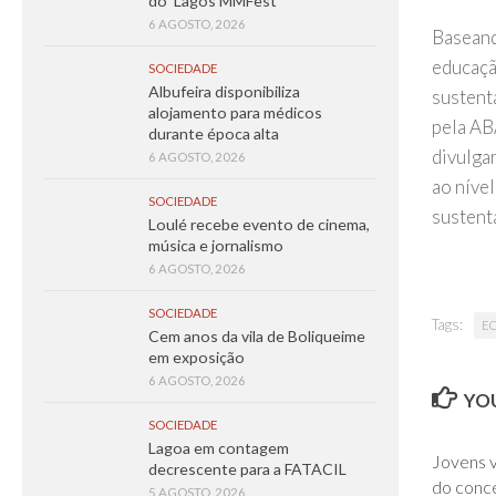
do ‘Lagos MMFest’
6 AGOSTO, 2026
Baseand
educação
SOCIEDADE
Albufeira disponibiliza
sustent
alojamento para médicos
pela AB
durante época alta
divulga
6 AGOSTO, 2026
ao níve
SOCIEDADE
sustent
Loulé recebe evento de cinema,
música e jornalismo
6 AGOSTO, 2026
SOCIEDADE
Tags:
EC
Cem anos da vila de Boliqueime
em exposição
6 AGOSTO, 2026
YOU
SOCIEDADE
Lagoa em contagem
Jovens v
decrescente para a FATACIL
do conce
5 AGOSTO, 2026