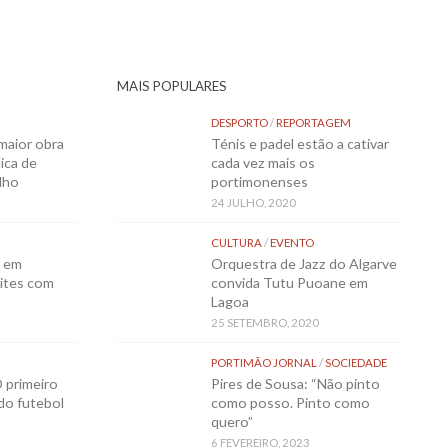
MAIS POPULARES
DESPORTO
/
REPORTAGEM
maior obra
Ténis e padel estão a cativar
ica de
cada vez mais os
lho
portimonenses
24 JULHO, 2020
CULTURA
/
EVENTO
o em
Orquestra de Jazz do Algarve
ites com
convida Tutu Puoane em
Lagoa
25 SETEMBRO, 2020
PORTIMÃO JORNAL
/
SOCIEDADE
 primeiro
Pires de Sousa: “Não pinto
 do futebol
como posso. Pinto como
quero”
6 FEVEREIRO, 2023