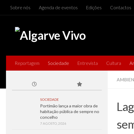
Sobre nós
Agenda de eventos
Edições
Contactos
Skip to content
Reportagem
Sociedade
Entrevista
Cultura
A
AMBIE
SOCIEDADE
Lag
Portimão lança a maior obra de
habitação pública de sempre no
concelho
sem
7 AGOSTO, 2026