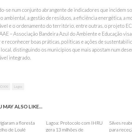
o-se num conjunto abrangente de indicadores que incidem so
 ambiental, a gestão de resíduos, a eficiência energética, a m
ável e o ordenamento do território, entre outras, o projeto 
AAE – Associação Bandeira Azul do Ambiente e Educação visa
r e reconhecer boas práticas, políticas e ações de sustentabil
l local, distinguindo os municípios que mais apostam num des
ável integrado.
O XXI
Lagos
 MAY ALSO LIKE...
0
0
igiaram a floresta
Lagoa: Protocolo com IHRU
Silves reab
lho de Loulé
gera 13 milhões de
para receç