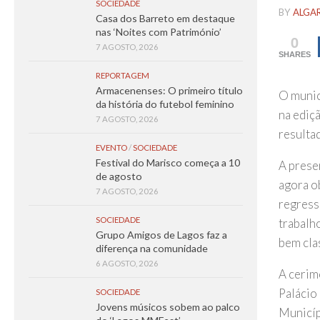
SOCIEDADE
BY
ALGA
Casa dos Barreto em destaque
nas ‘Noites com Património’
0
7 AGOSTO, 2026
SHARES
REPORTAGEM
Armacenenses: O primeiro título
O munic
da história do futebol feminino
na ediç
7 AGOSTO, 2026
resulta
EVENTO
/
SOCIEDADE
Festival do Marisco começa a 10
A prese
de agosto
agora o
7 AGOSTO, 2026
regress
SOCIEDADE
trabalho
Grupo Amigos de Lagos faz a
bem clas
diferença na comunidade
6 AGOSTO, 2026
A cerim
Palácio
SOCIEDADE
Jovens músicos sobem ao palco
Municíp