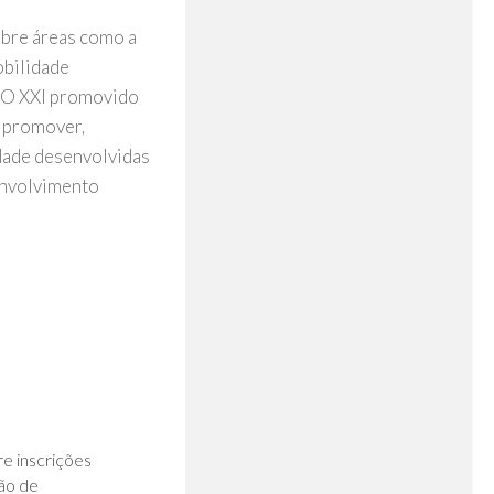
bre áreas como a
obilidade
ECO XXI promovido
 promover,
idade desenvolvidas
envolvimento
0
re inscrições
ão de