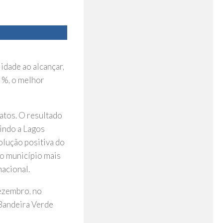
idade ao alcançar,
4 %, o melhor
atos. O resultado
indo a Lagos
olução positiva do
 o município mais
nacional.
ezembro, no
 Bandeira Verde