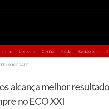
mbiente
Desporto
Opinião
Saúde
Bastidores da Polít
NTE
/
SOCIEDADE
os alcança melhor resultado
pre no ECO XXI