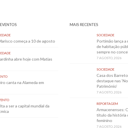
 EVENTOS
MAIS RECENTES
IEDADE
SOCIEDADE
 Marisco começa a 10 de agosto
Portimão lança a 
de habitação públ
sempre no conce
IEDADE
7 AGOSTO, 2026
Sardinha abre hoje com Matias
SOCIEDADE
Casa dos Barret
ENTO
destaque nas ‘No
eiro canta na Alameda em
Património’
7 AGOSTO, 2026
VENTO
REPORTAGEM
ta a ser a capital mundial da
Armacenenses: O
tmica
título da história
feminino
7 AGOSTO, 2026