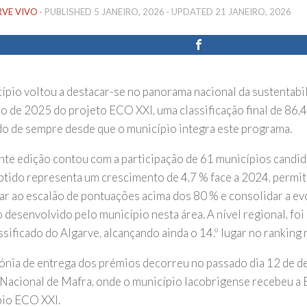
RVE VIVO
· PUBLISHED
5 JANEIRO, 2026
· UPDATED
21 JANEIRO, 2026
ípio voltou a destacar-se no panorama nacional da sustentabil
ão de 2025 do projeto ECO XXI, uma classificação final de 86,
do de sempre desde que o município integra este programa.
nte edição contou com a participação de 61 municípios candid
btido representa um crescimento de 4,7 % face a 2024, permit
ar ao escalão de pontuações acima dos 80 % e consolidar a ev
 desenvolvido pelo município nesta área. A nível regional, foi
sificado do Algarve, alcançando ainda o 14.º lugar no ranking 
ónia de entrega dos prémios decorreu no passado dia 12 de d
 Nacional de Mafra, onde o município lacobrigense recebeu a
io ECO XXI.