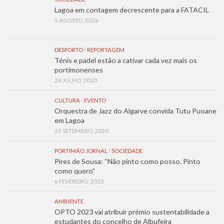
Lagoa em contagem decrescente para a FATACIL
5 AGOSTO, 2026
DESPORTO
/
REPORTAGEM
Ténis e padel estão a cativar cada vez mais os
portimonenses
24 JULHO, 2020
CULTURA
/
EVENTO
Orquestra de Jazz do Algarve convida Tutu Puoane
em Lagoa
25 SETEMBRO, 2020
PORTIMÃO JORNAL
/
SOCIEDADE
Pires de Sousa: “Não pinto como posso. Pinto
como quero”
6 FEVEREIRO, 2023
AMBIENTE
OPTO 2023 vai atribuir prémio sustentabilidade a
estudantes do concelho de Albufeira