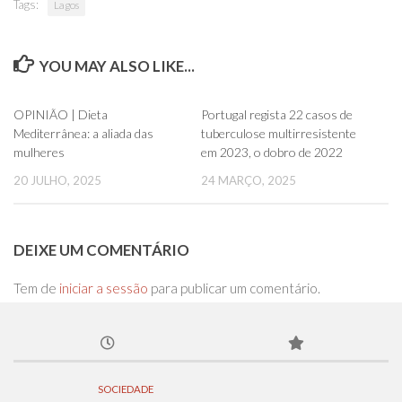
Tags:
Lagos
YOU MAY ALSO LIKE...
0
0
OPINIÃO | Dieta
Portugal regista 22 casos de
Mediterrânea: a aliada das
tuberculose multirresistente
mulheres
em 2023, o dobro de 2022
20 JULHO, 2025
24 MARÇO, 2025
DEIXE UM COMENTÁRIO
Tem de
iniciar a sessão
para publicar um comentário.
SOCIEDADE