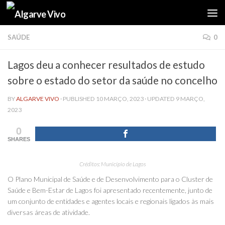
Skip to content
SAÚDE
0
Lagos deu a conhecer resultados de estudo
sobre o estado do setor da saúde no concelho
BY
ALGARVE VIVO
· PUBLISHED
10 MARÇO, 2023
· UPDATED
9 MARÇO,
2023
0
SHARES
Créditos: Município de Lagos
O Plano Municipal de Saúde e de Desenvolvimento para o Cluster de
Saúde e Bem-Estar de Lagos foi apresentado recentemente, junto de
um conjunto de entidades e agentes locais e regionais ligados às mais
diversas áreas de atividade.