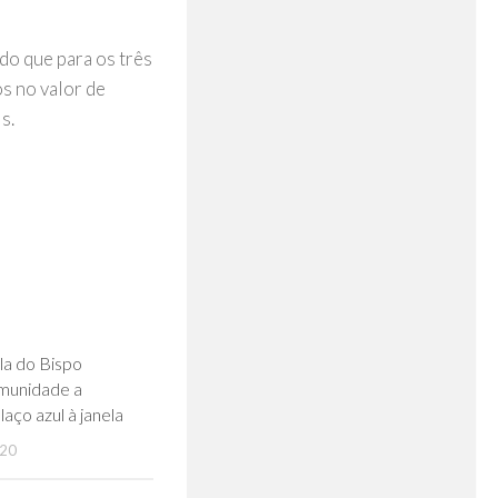
ndo que para os três
s no valor de
s.
0
la do Bispo
munidade a
laço azul à janela
020