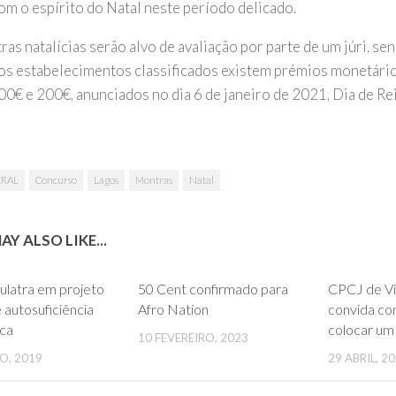
om o espírito do Natal neste período delicado.
as natalícias serão alvo de avaliação por parte de um júri, se
os estabelecimentos classificados existem prémios monetário
00€ e 200€, anunciados no dia 6 de janeiro de 2021, Dia de Rei
CRAL
Concurso
Lagos
Montras
Natal
Y ALSO LIKE...
0
0
Culatra em projeto
50 Cent confirmado para
CPCJ de Vi
e autosuficiência
Afro Nation
convida co
ica
colocar um 
10 FEVEREIRO, 2023
O, 2019
29 ABRIL, 2