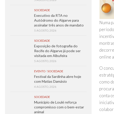
SOCIEDADE
Executivo da RTA no
Autódromo do Algarve para
Numa pa
assinalar três anos de mandato
período
5 AGOSTO, 2026
incenti
SOCIEDADE
montras
Exposição de fotografia do
decorre
Recife do Algarve já pode ser
visitada em Albufeira
online 
5 AGOSTO, 2026
O concu
EVENTO
/
SOCIEDADE
estraté
Festival da Sardinha abre hoje
como do
com Matias Damásio
4 AGOSTO, 2026
procura
conta os
SOCIEDADE
iniciat
Município de Loulé reforça
compromisso com o bem-estar
colabor
animal