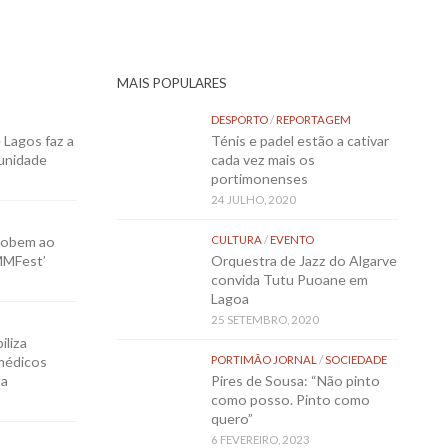
MAIS POPULARES
DESPORTO
/
REPORTAGEM
Lagos faz a
Ténis e padel estão a cativar
munidade
cada vez mais os
portimonenses
24 JULHO, 2020
sobem ao
CULTURA
/
EVENTO
MMFest’
Orquestra de Jazz do Algarve
convida Tutu Puoane em
Lagoa
25 SETEMBRO, 2020
iliza
médicos
PORTIMÃO JORNAL
/
SOCIEDADE
ta
Pires de Sousa: “Não pinto
como posso. Pinto como
quero”
6 FEVEREIRO, 2023