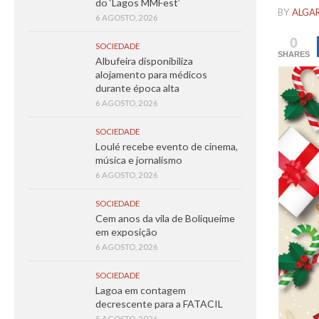
do ‘Lagos MMFest’
BY
ALGA
6 AGOSTO, 2026
0
SOCIEDADE
SHARES
Albufeira disponibiliza
alojamento para médicos
durante época alta
6 AGOSTO, 2026
SOCIEDADE
Loulé recebe evento de cinema,
música e jornalismo
6 AGOSTO, 2026
SOCIEDADE
Cem anos da vila de Boliqueime
em exposição
6 AGOSTO, 2026
SOCIEDADE
Lagoa em contagem
decrescente para a FATACIL
5 AGOSTO, 2026