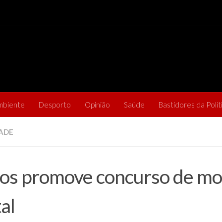
mbiente
Desporto
Opinião
Saúde
Bastidores da Polít
ADE
os promove concurso de mo
al