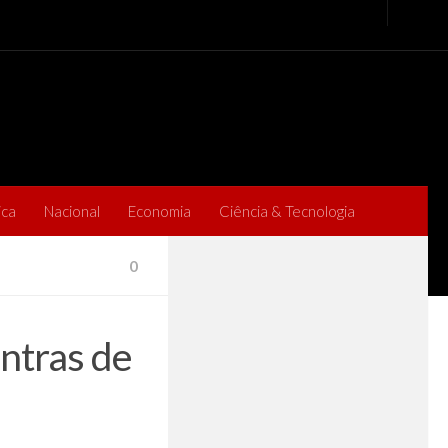
ica
Nacional
Economia
Ciência & Tecnologia
0
ntras de