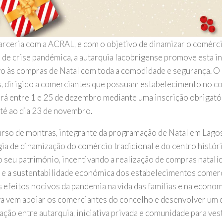
rceria com a ACRAL, e com o objetivo de dinamizar o comérci
 de crise pandémica, a autarquia lacobrigense promove esta in
vo às compras de Natal com toda a comodidade e segurança. O
, dirigido a comerciantes que possuam estabelecimento no co
rá entre 1 e 25 de dezembro mediante uma inscrição obrigató
até ao dia 23 de novembro.
rso de montras, integrante da programação de Natal em Lagos
gia de dinamização do comércio tradicional e do centro histór
 seu património, incentivando a realização de compras natalíc
 e a sustentabilidade económica dos estabelecimentos comerc
 efeitos nocivos da pandemia na vida das famílias e na economi
iva vem apoiar os comerciantes do concelho e desenvolver um 
ação entre autarquia, iniciativa privada e comunidade para ves