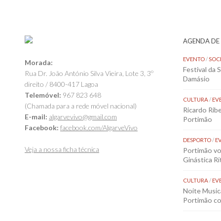
AGENDA DE
EVENTO
/
SOC
Morada:
Festival da 
Rua Dr. João António Silva Vieira, Lote 3, 3º
Damásio
direito / 8400-417 Lagoa
Telemóvel:
967 823 648
CULTURA
/
EV
(Chamada para a rede móvel nacional)
Ricardo Rib
E-mail:
algarvevivo@gmail.com
Portimão
Facebook:
facebook.com/AlgarveVivo
DESPORTO
/
E
Veja a nossa ficha técnica
Portimão vol
Ginástica Rí
CULTURA
/
EV
Noite Music
Portimão co