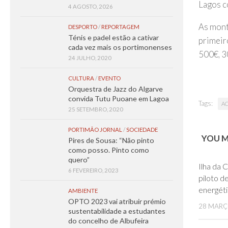
Lagos c
4 AGOSTO, 2026
As montr
DESPORTO
/
REPORTAGEM
Ténis e padel estão a cativar
primeir
cada vez mais os portimonenses
500€, 3
24 JULHO, 2020
CULTURA
/
EVENTO
Orquestra de Jazz do Algarve
convida Tutu Puoane em Lagoa
Tags:
A
25 SETEMBRO, 2020
PORTIMÃO JORNAL
/
SOCIEDADE
YOU MA
Pires de Sousa: “Não pinto
como posso. Pinto como
quero”
Ilha da 
6 FEVEREIRO, 2023
piloto d
energét
AMBIENTE
OPTO 2023 vai atribuir prémio
28 MARÇ
sustentabilidade a estudantes
do concelho de Albufeira