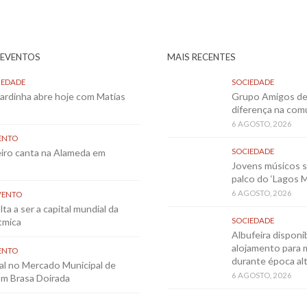
 EVENTOS
MAIS RECENTES
IEDADE
SOCIEDADE
Sardinha abre hoje com Matias
Grupo Amigos de 
diferença na co
6 AGOSTO, 2026
ENTO
eiro canta na Alameda em
SOCIEDADE
Jovens músicos 
palco do ‘Lagos 
6 AGOSTO, 2026
VENTO
ta a ser a capital mundial da
tmica
SOCIEDADE
Albufeira disponib
alojamento para 
ENTO
durante época al
al no Mercado Municipal de
6 AGOSTO, 2026
m Brasa Doirada