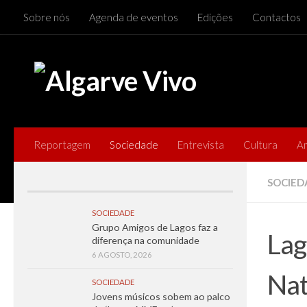
Sobre nós
Agenda de eventos
Edições
Contactos
Skip to content
Reportagem
Sociedade
Entrevista
Cultura
A
SOCIED
SOCIEDADE
Grupo Amigos de Lagos faz a
Lag
diferença na comunidade
6 AGOSTO, 2026
Nat
SOCIEDADE
Jovens músicos sobem ao palco