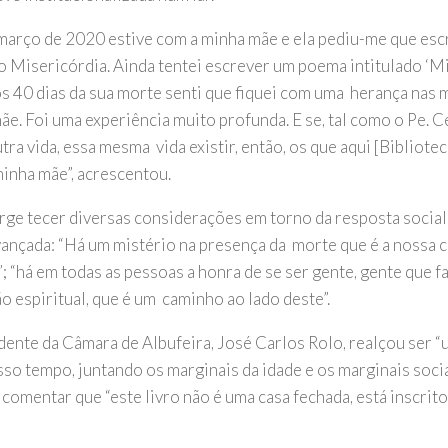
 março de 2020 estive com a minha mãe e ela pediu-me que es
 Misericórdia. Ainda tentei escrever um poema intitulado ‘Mi
s 40 dias da sua morte senti que fiquei com uma herança nas 
ãe. Foi uma experiência muito profunda. E se, tal como o Pe. C
ra vida, essa mesma vida existir, então, os que aqui [Bibliotec
minha mãe”, acrescentou.
orge tecer diversas considerações em torno da resposta social
vançada: “Há um mistério na presença da morte que é a nossa 
; “há em todas as pessoas a honra de se ser gente, gente que f
o espiritual, que é um caminho ao lado deste”.
dente da Câmara de Albufeira, José Carlos Rolo, realçou ser “u
so tempo, juntando os marginais da idade e os marginais socia
comentar que “este livro não é uma casa fechada, está inscrito