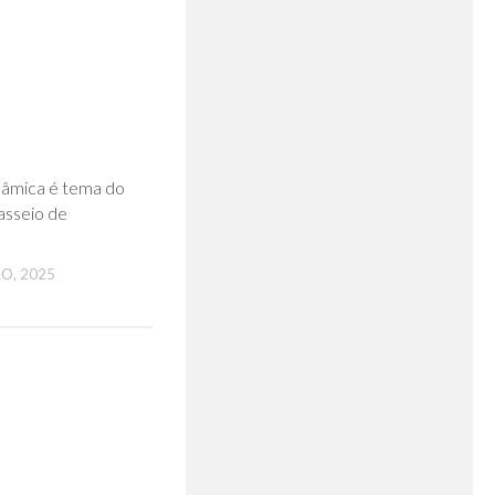
0
lâmica é tema do
asseio de
O, 2025