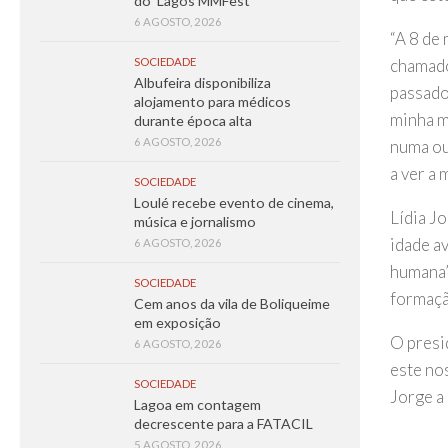
do ‘Lagos MMFest’
6 AGOSTO, 2026
“A 8 de
chamado
SOCIEDADE
Albufeira disponibiliza
passado
alojamento para médicos
minha m
durante época alta
6 AGOSTO, 2026
numa out
a ver a 
SOCIEDADE
Loulé recebe evento de cinema,
Lídia J
música e jornalismo
idade a
6 AGOSTO, 2026
humana”
SOCIEDADE
formaçã
Cem anos da vila de Boliqueime
em exposição
O presi
6 AGOSTO, 2026
este nos
SOCIEDADE
Jorge a 
Lagoa em contagem
decrescente para a FATACIL
5 AGOSTO, 2026