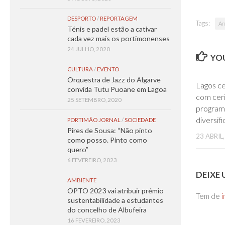
DESPORTO
/
REPORTAGEM
Tags:
An
Ténis e padel estão a cativar
cada vez mais os portimonenses
24 JULHO, 2020
YOU
CULTURA
/
EVENTO
Orquestra de Jazz do Algarve
Lagos ce
convida Tutu Puoane em Lagoa
com cer
25 SETEMBRO, 2020
programa
diversif
PORTIMÃO JORNAL
/
SOCIEDADE
Pires de Sousa: “Não pinto
23 ABRIL
como posso. Pinto como
quero”
6 FEVEREIRO, 2023
DEIXE
AMBIENTE
OPTO 2023 vai atribuir prémio
Tem de
i
sustentabilidade a estudantes
do concelho de Albufeira
16 FEVEREIRO, 2023