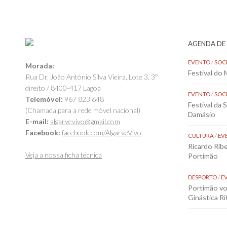
AGENDA DE
EVENTO
/
SOC
Morada:
Festival do
Rua Dr. João António Silva Vieira, Lote 3, 3º
direito / 8400-417 Lagoa
EVENTO
/
SOC
Telemóvel:
967 823 648
Festival da 
(Chamada para a rede móvel nacional)
Damásio
E-mail:
algarvevivo@gmail.com
Facebook:
facebook.com/AlgarveVivo
CULTURA
/
EV
Ricardo Rib
Veja a nossa ficha técnica
Portimão
DESPORTO
/
E
Portimão vol
Ginástica Rí