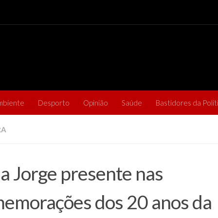
mbiente
Desporto
Opinião
Saúde
Bastidores da Polít
RA
ia Jorge presente nas
emorações dos 20 anos da