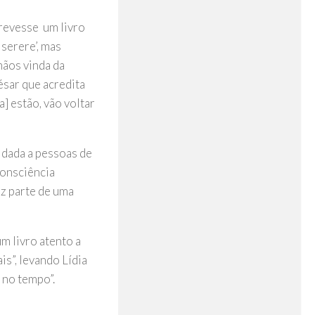
crevesse um livro
serere’, mas
mãos vinda da
ésar que acredita
a] estão, vão voltar
 dada a pessoas de
consciência
az parte de uma
m livro atento a
is”, levando Lídia
 no tempo”.