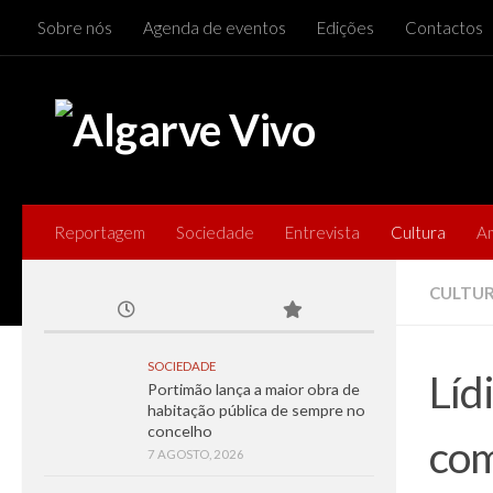
Sobre nós
Agenda de eventos
Edições
Contactos
Skip to content
Reportagem
Sociedade
Entrevista
Cultura
A
CULTU
SOCIEDADE
Líd
Portimão lança a maior obra de
habitação pública de sempre no
concelho
com
7 AGOSTO, 2026