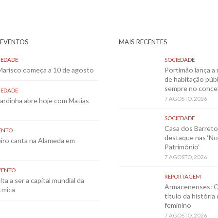
 EVENTOS
MAIS RECENTES
IEDADE
SOCIEDADE
 Marisco começa a 10 de agosto
Portimão lança a 
de habitação públ
sempre no conce
IEDADE
7 AGOSTO, 2026
Sardinha abre hoje com Matias
SOCIEDADE
Casa dos Barret
ENTO
destaque nas ‘No
eiro canta na Alameda em
Património’
7 AGOSTO, 2026
VENTO
REPORTAGEM
ta a ser a capital mundial da
Armacenenses: O
tmica
título da história
feminino
7 AGOSTO, 2026