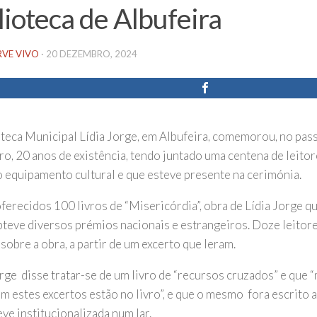
lioteca de Albufeira
RVE VIVO
·
20 DEZEMBRO, 2024
oteca Municipal Lídia Jorge, em Albufeira, comemorou, no pas
o, 20 anos de existência, tendo juntado uma centena de leitor
 equipamento cultural e que esteve presente na cerimónia.
ferecidos 100 livros de “Misericórdia”, obra de Lídia Jorge q
teve diversos prémios nacionais e estrangeiros. Doze leitore
sobre a obra, a partir de um excerto que leram.
orge disse tratar-se de um livro de “recursos cruzados” e que 
m estes excertos estão no livro”, e que o mesmo fora escrito 
ve institucionalizada num lar.