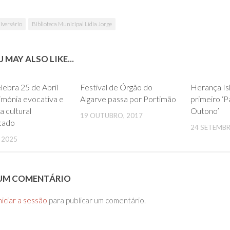
iversário
Biblioteca Municipal Lídia Jorge
 MAY ALSO LIKE...
0
0
lebra 25 de Abril
Festival de Órgão do
Herança Is
imónia evocativa e
Algarve passa por Portimão
primeiro ‘P
 cultural
Outono’
19 OUTUBRO, 2017
icado
24 SETEMBR
, 2025
 UM COMENTÁRIO
niciar a sessão
para publicar um comentário.