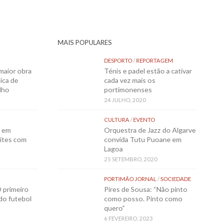
MAIS POPULARES
DESPORTO
/
REPORTAGEM
maior obra
Ténis e padel estão a cativar
ica de
cada vez mais os
lho
portimonenses
24 JULHO, 2020
CULTURA
/
EVENTO
o em
Orquestra de Jazz do Algarve
ites com
convida Tutu Puoane em
Lagoa
25 SETEMBRO, 2020
PORTIMÃO JORNAL
/
SOCIEDADE
 primeiro
Pires de Sousa: “Não pinto
 do futebol
como posso. Pinto como
quero”
6 FEVEREIRO, 2023