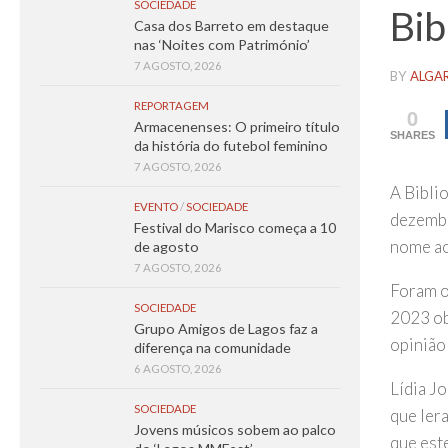
SOCIEDADE
Bib
Casa dos Barreto em destaque
nas ‘Noites com Património’
7 AGOSTO, 2026
BY
ALGA
REPORTAGEM
0
Armacenenses: O primeiro título
SHARES
da história do futebol feminino
7 AGOSTO, 2026
A Bibli
EVENTO
/
SOCIEDADE
dezembr
Festival do Marisco começa a 10
nome ao
de agosto
7 AGOSTO, 2026
Foram o
SOCIEDADE
2023 ob
Grupo Amigos de Lagos faz a
opinião 
diferença na comunidade
6 AGOSTO, 2026
Lídia J
SOCIEDADE
que lera
Jovens músicos sobem ao palco
que este