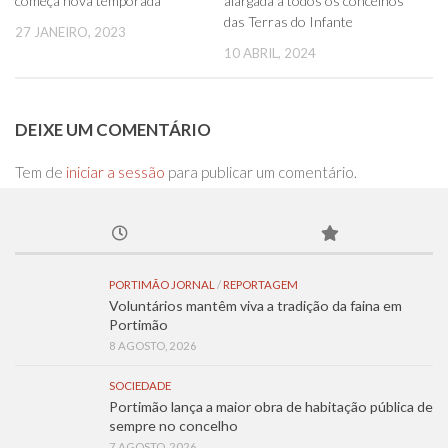
começa nova temporada
alargada a todos os concelhos
das Terras do Infante
27 JANEIRO, 2023
10 ABRIL, 2024
DEIXE UM COMENTÁRIO
Tem de
iniciar a sessão
para publicar um comentário.
PORTIMÃO JORNAL
/
REPORTAGEM
Voluntários mantêm viva a tradição da faina em
Portimão
8 AGOSTO, 2026
SOCIEDADE
Portimão lança a maior obra de habitação pública de
sempre no concelho
7 AGOSTO, 2026