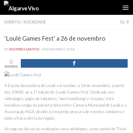
Skip to content
EVENTO
/
SOCIEDADE
0
‘Loulé Games Fest’ a 26 de novembro
BY
RUI PIRES SANTOS
·
3 NOVEMBRO, 2016
0
SHARES
A Escola Secundária de Loulé vai receber, a 26 de novembro, a partir
das 10h00, ae a 1ª edição do ‘Loulé Games Fest’. Dedicado aos
videojogos, jogos de tabuleiro, ‘merchandising’ e ‘cosplay’, esta
iniciativa surgiu da parceria feita entre Câmara Municipal de Loulé e a
Associação NGA, devido à crescente procura de eventos similares e
dada a fraca oferta da região.
Ao logo do dia serão realizadas vária atividades, como painel de ‘Final