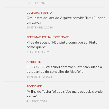
24 JULHO, 2020
CULTURA
/
EVENTO
Orquestra de Jazz do Algarve convida Tutu Puoane
em Lagoa
25 SETEMBRO, 2020
PORTIMÃO JORNAL
/
SOCIEDADE
Pires de Sousa: “Não pinto como posso. Pinto
como quero”
6 FEVEREIRO, 2023
AMBIENTE
OPTO 2023 vai atribuir prémio sustentabilidade a
estudantes do concelho de Albufeira
16 FEVEREIRO, 2023
SOCIEDADE
“A Ilha de Tavira foi dos sítios mais especiais onde
estive”
4 MARÇO, 2015