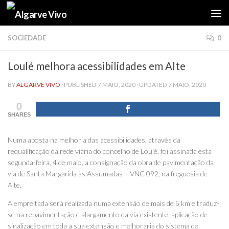
Skip to content
SOCIEDADE
0
Loulé melhora acessibilidades em Alte
BY
ALGARVE VIVO
· PUBLISHED
7 MAIO, 2020
· UPDATED
7 MAIO, 2020
0
SHARES
Numa aposta na melhoria das acessibilidades, através da
requalificação da rede viária do concelho de Loulé, foi assinada esta
segunda-feira, 4 de maio, a consignação da obra de pavimentação da
via de Santa Margarida às Assumadas – VNC 092, na freguesia de
Alte.
A empreitada será realizada numa extensão de mais de 5 km e traduz-
se na repavimentação e alargamento da via existente, aplicação de
sinalização em toda a sua extensão e melhoraria do sistema de