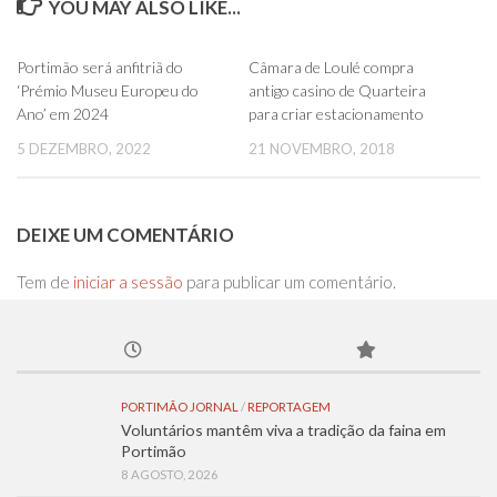
YOU MAY ALSO LIKE...
0
0
Portimão será anfitriã do
Câmara de Loulé compra
‘Prémio Museu Europeu do
antigo casino de Quarteira
Ano’ em 2024
para criar estacionamento
5 DEZEMBRO, 2022
21 NOVEMBRO, 2018
DEIXE UM COMENTÁRIO
Tem de
iniciar a sessão
para publicar um comentário.
PORTIMÃO JORNAL
/
REPORTAGEM
Voluntários mantêm viva a tradição da faina em
Portimão
8 AGOSTO, 2026