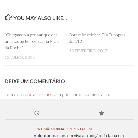
YOU MAY ALSO LIKE...
0
0
“Chegámos a pensar que era
Portimão celebra Dia Europeu
um ataque terrorista na Praia
do 112
da Rocha”
10 FEVEREIRO, 2017
12 JULHO, 2015
DEIXE UM COMENTÁRIO
Tem de
iniciar a sessão
para publicar um comentário.
PORTIMÃO JORNAL
/
REPORTAGEM
Voluntários mantêm viva a tradição da faina em