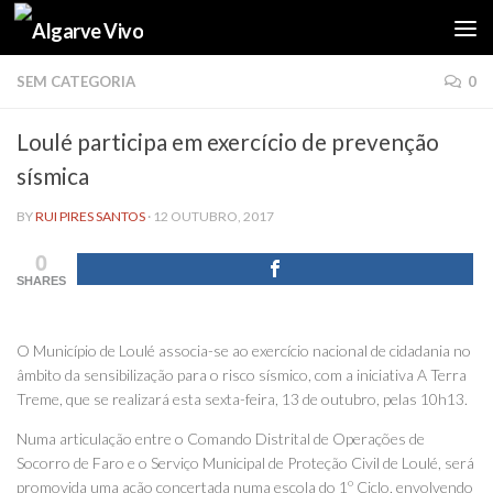
Skip to content
SEM CATEGORIA
0
Loulé participa em exercício de prevenção
sísmica
BY
RUI PIRES SANTOS
·
12 OUTUBRO, 2017
0
SHARES
O Município de Loulé associa-se ao exercício nacional de cidadania no
âmbito da sensibilização para o risco sísmico, com a iniciativa A Terra
Treme, que se realizará esta sexta-feira, 13 de outubro, pelas 10h13.
Numa articulação entre o Comando Distrital de Operações de
Socorro de Faro e o Serviço Municipal de Proteção Civil de Loulé, será
promovida uma ação concertada numa escola do 1º Ciclo, envolvendo