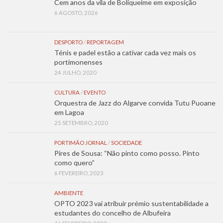
Cem anos da vila de Boliqueime em exposição
6 AGOSTO, 2026
DESPORTO
/
REPORTAGEM
Ténis e padel estão a cativar cada vez mais os
portimonenses
24 JULHO, 2020
CULTURA
/
EVENTO
Orquestra de Jazz do Algarve convida Tutu Puoane
em Lagoa
25 SETEMBRO, 2020
PORTIMÃO JORNAL
/
SOCIEDADE
Pires de Sousa: “Não pinto como posso. Pinto
como quero”
6 FEVEREIRO, 2023
AMBIENTE
OPTO 2023 vai atribuir prémio sustentabilidade a
estudantes do concelho de Albufeira