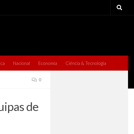
ica
Nacional
Economia
Ciência & Tecnologia
0
uipas de