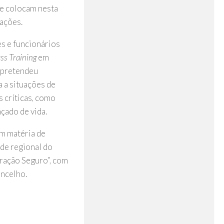
se colocam nesta
rações.
es e funcionários
ss Training
em
e pretendeu
a a situações de
 críticas, como
çado de vida.
m matéria de
de regional do
ração Seguro”, com
oncelho.