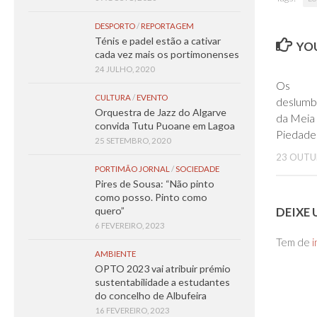
DESPORTO
/
REPORTAGEM
Ténis e padel estão a cativar
YOU
cada vez mais os portimonenses
24 JULHO, 2020
Os
CULTURA
/
EVENTO
deslumb
Orquestra de Jazz do Algarve
da Meia 
convida Tutu Puoane em Lagoa
Piedade
25 SETEMBRO, 2020
23 OUTU
PORTIMÃO JORNAL
/
SOCIEDADE
Pires de Sousa: “Não pinto
como posso. Pinto como
DEIXE
quero”
6 FEVEREIRO, 2023
Tem de
i
AMBIENTE
OPTO 2023 vai atribuir prémio
sustentabilidade a estudantes
do concelho de Albufeira
16 FEVEREIRO, 2023