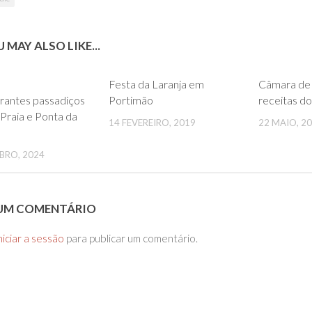
 MAY ALSO LIKE...
0
0
Festa da Laranja em
Câmara de 
rantes passadiços
Portimão
receitas do
Praia e Ponta da
14 FEVEREIRO, 2019
22 MAIO, 2
BRO, 2024
 UM COMENTÁRIO
niciar a sessão
para publicar um comentário.