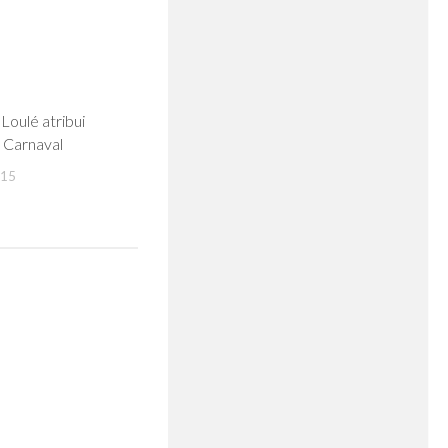
0
Loulé atribui
 Carnaval
015