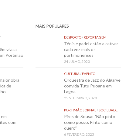
MAIS POPULARES
/
DESPORTO
/
REPORTAGEM
Ténis e padel estão a cativar
êm viva a
cada vez mais os
 em Portimão
portimonenses
24 JULHO, 2020
CULTURA
/
EVENTO
maior obra
Orquestra de Jazz do Algarve
ica de
convida Tutu Puoane em
lho
Lagoa
25 SETEMBRO, 2020
PORTIMÃO JORNAL
/
SOCIEDADE
o em
Pires de Sousa: “Não pinto
ites com
como posso. Pinto como
quero”
6 FEVEREIRO, 2023