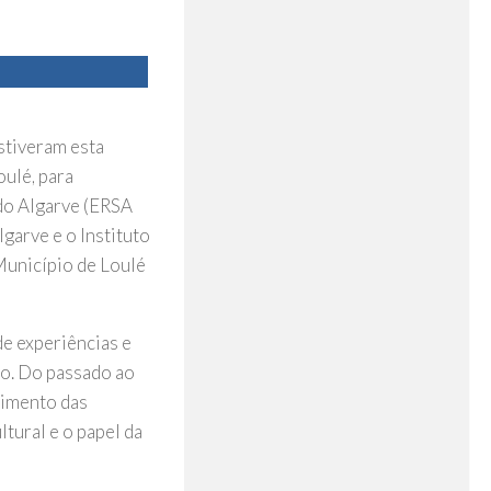
stiveram esta
oulé, para
 do Algarve (ERSA
garve e o Instituto
Município de Loulé
de experiências e
io. Do passado ao
vimento das
tural e o papel da