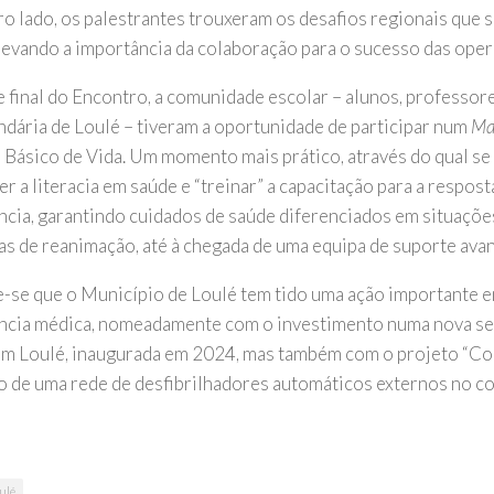
ro lado, os palestrantes trouxeram os desafios regionais que 
elevando a importância da colaboração para o sucesso das ope
e final do Encontro, a comunidade escolar – alunos, professor
ndária de Loulé – tiveram a oportunidade de participar num
Ma
 Básico de Vida. Um momento mais prático, através do qual s
 a literacia em saúde e “treinar” a capacitação para a respost
cia, garantindo cuidados de saúde diferenciados em situações
s de reanimação, até à chegada de uma equipa de suporte avan
-se que o Município de Loulé tem tido uma ação importante e
cia médica, nomeadamente com o investimento numa nova se
m Loulé, inaugurada em 2024, mas também com o projeto “Co
ão de uma rede de desfibrilhadores automáticos externos no c
ulé