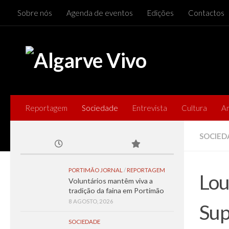
Sobre nós
Agenda de eventos
Edições
Contactos
Skip to content
Reportagem
Sociedade
Entrevista
Cultura
A
SOCIED
PORTIMÃO JORNAL
/
REPORTAGEM
Lou
Voluntários mantêm viva a
tradição da faina em Portimão
8 AGOSTO, 2026
Sup
SOCIEDADE