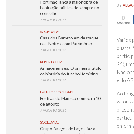
Portimão lança a maior obra de
BY
ALGA
habitação pública de sempre no
concelho
0
7 AGOSTO, 2026
SHARES
SOCIEDADE
Casa dos Barreto em destaque
Vários 
nas ‘Noites com Património’
quarta-
7 AGOSTO, 2026
partici
REPORTAGEM
25), uma
Armacenenses: O primeiro título
Naciona
da história do futebol feminino
e do AB
7 AGOSTO, 2026
EVENTO
/
SOCIEDADE
Ao long
Festival do Marisco começa a 10
valoriz
de agosto
present
7 AGOSTO, 2026
particul
SOCIEDADE
enferma
Grupo Amigos de Lagos faz a