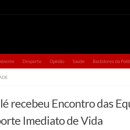
mbiente
Desporto
Opinião
Saúde
Bastidores da Polít
ADE
lé recebeu Encontro das Eq
orte Imediato de Vida