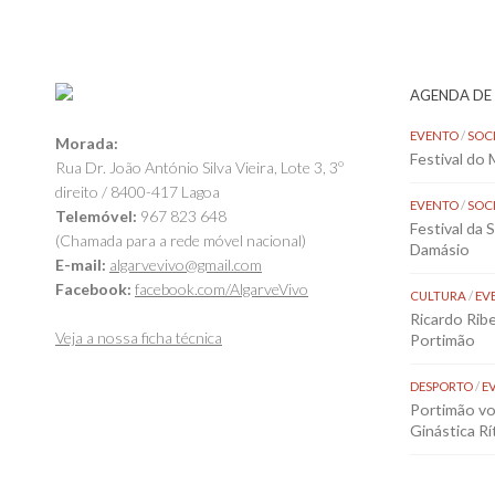
AGENDA DE
EVENTO
/
SOC
Morada:
Festival do
Rua Dr. João António Silva Vieira, Lote 3, 3º
direito / 8400-417 Lagoa
EVENTO
/
SOC
Telemóvel:
967 823 648
Festival da 
(Chamada para a rede móvel nacional)
Damásio
E-mail:
algarvevivo@gmail.com
Facebook:
facebook.com/AlgarveVivo
CULTURA
/
EV
Ricardo Rib
Veja a nossa ficha técnica
Portimão
DESPORTO
/
E
Portimão vol
Ginástica Rí