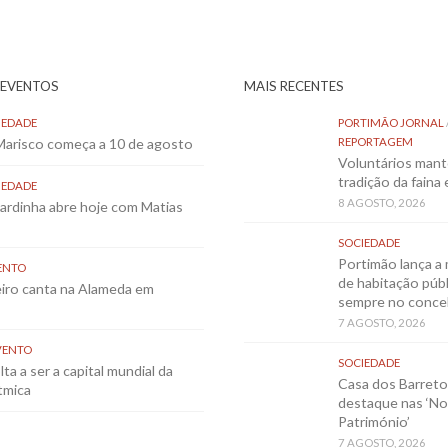
 EVENTOS
MAIS RECENTES
IEDADE
PORTIMÃO JORNAL
 Marisco começa a 10 de agosto
REPORTAGEM
Voluntários mant
tradição da faina
IEDADE
8 AGOSTO, 2026
Sardinha abre hoje com Matias
SOCIEDADE
Portimão lança a 
ENTO
de habitação públ
eiro canta na Alameda em
sempre no conce
7 AGOSTO, 2026
VENTO
SOCIEDADE
ta a ser a capital mundial da
Casa dos Barret
tmica
destaque nas ‘No
Património’
7 AGOSTO, 2026