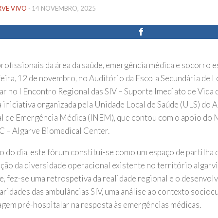
RVE VIVO
·
14 NOVEMBRO, 2025
profissionais da área da saúde, emergência médica e socorro e
feira, 12 de novembro, no Auditório da Escola Secundária de L
par no I Encontro Regional das SIV – Suporte Imediato de Vida
 iniciativa organizada pela Unidade Local de Saúde (ULS) do Al
l de Emergência Médica (INEM), que contou com o apoio do 
C – Algarve Biomedical Center.
o do dia, este fórum constitui-se como um espaço de partilha 
ação da diversidade operacional existente no território algarv
e, fez-se uma retrospetiva da realidade regional e o desenvol
aridades das ambulâncias SIV, uma análise ao contexto sociocul
gem pré-hospitalar na resposta às emergências médicas.