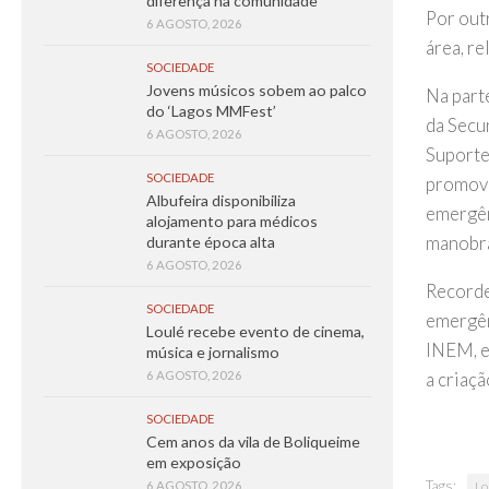
diferença na comunidade
Por out
6 AGOSTO, 2026
área, r
SOCIEDADE
Jovens músicos sobem ao palco
Na part
do ‘Lagos MMFest’
da Secu
6 AGOSTO, 2026
Suporte
SOCIEDADE
promover
Albufeira disponibiliza
emergên
alojamento para médicos
manobra
durante época alta
6 AGOSTO, 2026
Recorde
SOCIEDADE
emergên
Loulé recebe evento de cinema,
INEM, e
música e jornalismo
a criaç
6 AGOSTO, 2026
SOCIEDADE
Cem anos da vila de Boliqueime
em exposição
Tags:
6 AGOSTO, 2026
Lo