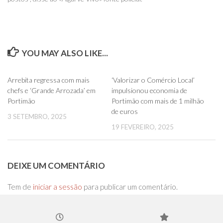
YOU MAY ALSO LIKE...
0
0
Arrebita regressa com mais
‘Valorizar o Comércio Local’
chefs e ‘Grande Arrozada’ em
impulsionou economia de
Portimão
Portimão com mais de 1 milhão
de euros
3 SETEMBRO, 2025
19 FEVEREIRO, 2025
DEIXE UM COMENTÁRIO
Tem de
iniciar a sessão
para publicar um comentário.