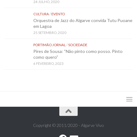
24 JULHO, 2020
CULTURA
/
EVENTO
Orquestra de Jazz do Algarve convida Tutu Puoane
em Lagoa
25 SETEMBRO, 2020
PORTIMÃO JORNAL
/
SOCIEDADE
Pires de Sousa: “Não pinto como posso. Pinto
como quero”
6 FEVEREIRO, 2023
Copyright © 2011/2020 - Algarve Vivo