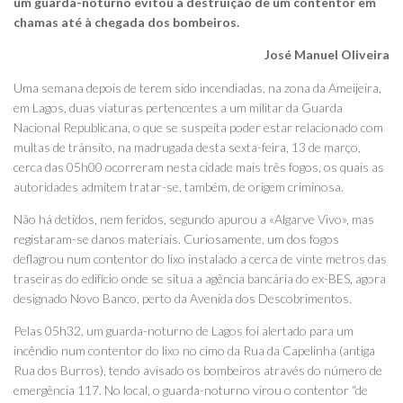
um guarda-noturno evitou a destruição de um contentor em
chamas até à chegada dos bombeiros.
José Manuel Oliveira
Uma semana depois de terem sido incendiadas, na zona da Ameijeira,
em Lagos, duas viaturas pertencentes a um militar da Guarda
Nacional Republicana, o que se suspeita poder estar relacionado com
multas de trânsito, na madrugada desta sexta-feira, 13 de março,
cerca das 05h00 ocorreram nesta cidade mais três fogos, os quais as
autoridades admitem tratar-se, também, de origem criminosa.
Não há detidos, nem feridos, segundo apurou a «Algarve Vivo», mas
registaram-se danos materiais. Curiosamente, um dos fogos
deflagrou num contentor do lixo instalado a cerca de vinte metros das
traseiras do edifício onde se situa a agência bancária do ex-BES, agora
designado Novo Banco, perto da Avenida dos Descobrimentos.
Pelas 05h32, um guarda-noturno de Lagos foi alertado para um
incêndio num contentor do lixo no cimo da Rua da Capelinha (antiga
Rua dos Burros), tendo avisado os bombeiros através do número de
emergência 117. No local, o guarda-noturno virou o contentor “de