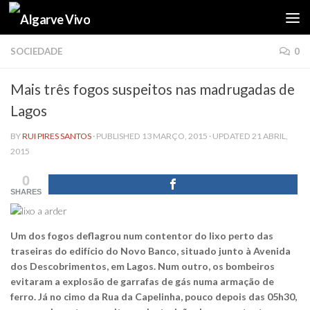
Skip to content
SOCIEDADE
0
Mais três fogos suspeitos nas madrugadas de
Lagos
BY
RUI PIRES SANTOS
· PUBLISHED
13 MARÇO, 2015
· UPDATED
21 ABRIL,
2015
0
SHARES
Um dos fogos deflagrou num contentor do lixo perto das
traseiras do edifício do Novo Banco, situado junto à Avenida
dos Descobrimentos, em Lagos. Num outro, os bombeiros
evitaram a explosão de garrafas de gás numa armação de
ferro. Já no cimo da Rua da Capelinha, pouco depois das 05h30,