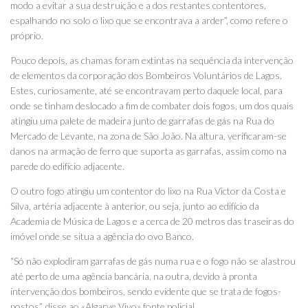
modo a evitar a sua destruição e a dos restantes contentores,
espalhando no solo o lixo que se encontrava a arder”, como refere o
próprio.
Pouco depois, as chamas foram extintas na sequência da intervenção
de elementos da corporação dos Bombeiros Voluntários de Lagos.
Estes, curiosamente, até se encontravam perto daquele local, para
onde se tinham deslocado a fim de combater dois fogos, um dos quais
atingiu uma palete de madeira junto de garrafas de gás na Rua do
Mercado de Levante, na zona de São João. Na altura, verificaram-se
danos na armação de ferro que suporta as garrafas, assim como na
parede do edifício adjacente.
O outro fogo atingiu um contentor do lixo na Rua Victor da Costa e
Silva, artéria adjacente à anterior, ou seja, junto ao edifício da
Academia de Música de Lagos e a cerca de 20 metros das traseiras do
imóvel onde se situa a agência do ovo Banco.
“Só não explodiram garrafas de gás numa rua e o fogo não se alastrou
até perto de uma agência bancária, na outra, devido à pronta
intervenção dos bombeiros, sendo evidente que se trata de fogos-
postos”, disse ao «Algarve Vivo» fonte policial.