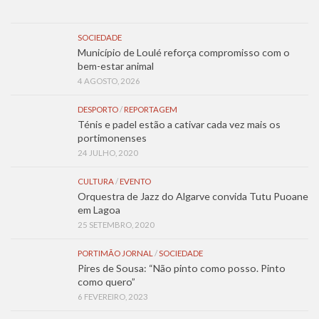
SOCIEDADE
Município de Loulé reforça compromisso com o
bem-estar animal
4 AGOSTO, 2026
DESPORTO
/
REPORTAGEM
Ténis e padel estão a cativar cada vez mais os
portimonenses
24 JULHO, 2020
CULTURA
/
EVENTO
Orquestra de Jazz do Algarve convida Tutu Puoane
em Lagoa
25 SETEMBRO, 2020
PORTIMÃO JORNAL
/
SOCIEDADE
Pires de Sousa: “Não pinto como posso. Pinto
como quero”
6 FEVEREIRO, 2023