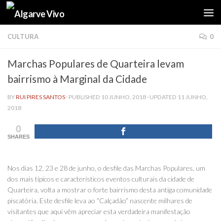
Skip to content
CULTURA
0
Marchas Populares de Quarteira levam
bairrismo à Marginal da Cidade
BY
RUI PIRES SANTOS
· PUBLISHED
10 JUNHO, 2018
· UPDATED
11 JUNHO,
2018
0
SHARES
Nos dias 12, 23 e 28 de junho, o desfile das Marchas Populares, um
dos mais típicos e característicos eventos culturais da cidade de
Quarteira, volta a mostrar o forte bairrismo desta antiga comunidade
piscatória. Este desfile leva ao “Calçadão” nascente milhares de
visitantes que aqui vêm apreciar esta verdadeira manifestação