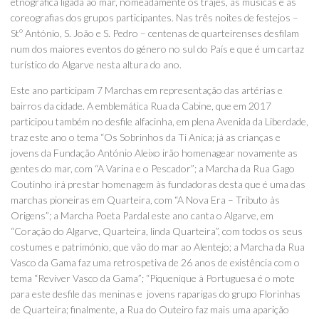
etnográfica ligada ao mar, nomeadamente os trajes, as músicas e as
coreografias dos grupos participantes. Nas três noites de festejos –
Stº António, S. João e S. Pedro – centenas de quarteirenses desfilam
num dos maiores eventos do género no sul do País e que é um cartaz
turístico do Algarve nesta altura do ano.
Este ano participam 7 Marchas em representação das artérias e
bairros da cidade. A emblemática Rua da Cabine, que em 2017
participou também no desfile alfacinha, em plena Avenida da Liberdade,
traz este ano o tema “Os Sobrinhos da Ti Anica; já as crianças e
jovens da Fundação António Aleixo irão homenagear novamente as
gentes do mar, com “A Varina e o Pescador”; a Marcha da Rua Gago
Coutinho irá prestar homenagem às fundadoras desta que é uma das
marchas pioneiras em Quarteira, com “A Nova Era – Tributo às
Origens”; a Marcha Poeta Pardal este ano canta o Algarve, em
“Coração do Algarve, Quarteira, linda Quarteira”, com todos os seus
costumes e património, que vão do mar ao Alentejo; a Marcha da Rua
Vasco da Gama faz uma retrospetiva de 26 anos de existência com o
tema “Reviver Vasco da Gama”; “Piquenique à Portuguesa é o mote
para este desfile das meninas e jovens raparigas do grupo Florinhas
de Quarteira; finalmente, a Rua do Outeiro faz mais uma aparição