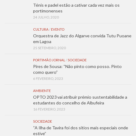
Ténis e padel estão a cativar cada vez mais os
portimonenses
24 JULHO, 2020
CULTURA
/
EVENTO
Orquestra de Jazz do Algarve convida Tutu Puoane
em Lagoa
25 SETEMBRO, 2020
PORTIMÃO JORNAL
/
SOCIEDADE
Pires de Sousa: “Não pinto como posso. Pinto
como quero”
6 FEVEREIRO, 2023
AMBIENTE
OPTO 2023 vai atribuir prémio sustentabilidade a
estudantes do concelho de Albufeira
16 FEVEREIRO, 2023
SOCIEDADE
“A Ilha de Tavira foi dos sítios mais especiais onde
estive”