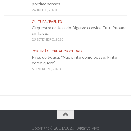
portimonenses
24 JULHO, 2020
CULTURA
/
EVENTO
Orquestra de Jazz do Algarve convida Tutu Puoane
em Lagoa
25 SETEMBRO, 2020
PORTIMÃO JORNAL
/
SOCIEDADE
Pires de Sousa: “Não pinto como posso. Pinto
como quero”
6 FEVEREIRO, 2023
Copyright © 2011/2020 - Algarve Vivo