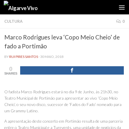
Skip to content
CULTURA
0
Marco Rodrigues leva ‘Copo Meio Cheio’ de
fado a Portimão
BY
RUI PIRES SANTOS
·
30 MAIO, 2018
0
SHARES
O fadista Marco Rodrigues estará no dia 9 de Junho, às 21h30, no
Teatro Municipal de Portimão para apresentar ao vivo ‘Copo Meio
Cheio’, o seu novo disco, sucessor de ‘Fados do Fado’ nomeado para
um Grammy Latino.
A apresentação deste concerto em Portimão resulta de uma parceria
entre o Teatro Municipal e a Turevents, uma unidade de negócios da