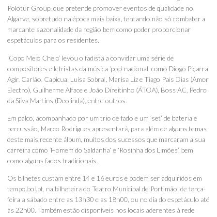
Polotur Group, que pretende promover eventos de qualidade no
Algarve, sobretudo na época mais baixa, tentando não só combater a
marcante sazonalidade da região bem como poder proporcionar
espetáculos para os residentes.
‘Copo Meio Cheio’ levou o fadista a convidar uma série de
compositores e letristas da música ‘pop’ nacional, como Diogo Piçarra,
Agir, Carlão, Capicua, Luísa Sobral, Marisa Liz e Tiago Pais Dias (Amor
Electro), Guilherme Alface e João Direitinho (ÁTOA), Boss AC, Pedro
da Silva Martins (Deolinda), entre outros.
Em palco, acompanhado por um trio de fado e um ‘set’ de bateria e
percussão, Marco Rodrigues apresentará, para além de alguns temas
deste mais recente álbum, muitos dos sucessos que marcaram a sua
carreira como ‘Homem do Saldanha’ e ‘Rosinha dos Limões’, bem
como alguns fados tradicionais.
Os bilhetes custam entre 14 e 16 euros e podem ser adquiridos em
tempo.bol.pt, na bilheteira do Teatro Municipal de Portimão, de terça-
feira a sábado entre as 13h30 e as 18h00, ou no dia do espetáculo até
às 22h00. Também estão disponíveis nos locais aderentes à rede