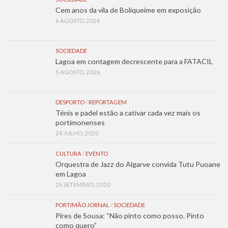
Cem anos da vila de Boliqueime em exposição
6 AGOSTO, 2026
SOCIEDADE
Lagoa em contagem decrescente para a FATACIL
5 AGOSTO, 2026
DESPORTO
/
REPORTAGEM
Ténis e padel estão a cativar cada vez mais os
portimonenses
24 JULHO, 2020
CULTURA
/
EVENTO
Orquestra de Jazz do Algarve convida Tutu Puoane
em Lagoa
25 SETEMBRO, 2020
PORTIMÃO JORNAL
/
SOCIEDADE
Pires de Sousa: “Não pinto como posso. Pinto
como quero”