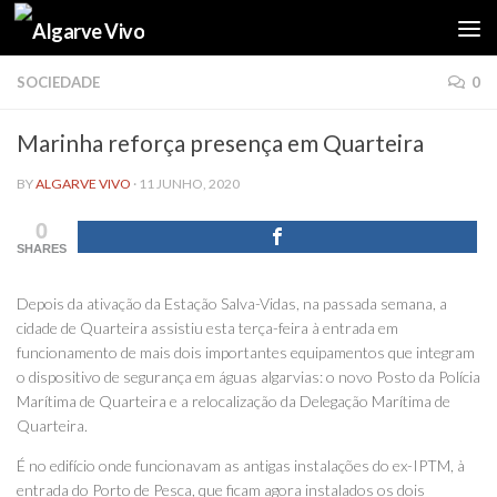
Skip to content
SOCIEDADE
0
Marinha reforça presença em Quarteira
BY
ALGARVE VIVO
·
11 JUNHO, 2020
0
SHARES
Depois da ativação da Estação Salva-Vidas, na passada semana, a
cidade de Quarteira assistiu esta terça-feira à entrada em
funcionamento de mais dois importantes equipamentos que integram
o dispositivo de segurança em águas algarvias: o novo Posto da Polícia
Marítima de Quarteira e a relocalização da Delegação Marítima de
Quarteira.
É no edifício onde funcionavam as antigas instalações do ex-IPTM, à
entrada do Porto de Pesca, que ficam agora instalados os dois