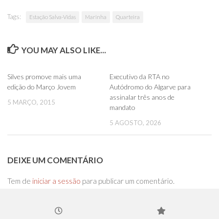
Tags:
Estação Salva-Vidas
Marinha
Quarteira
YOU MAY ALSO LIKE...
0
0
Silves promove mais uma
Executivo da RTA no
edição do Março Jovem
Autódromo do Algarve para
assinalar três anos de
5 MARÇO, 2015
mandato
5 AGOSTO, 2026
DEIXE UM COMENTÁRIO
Tem de
iniciar a sessão
para publicar um comentário.