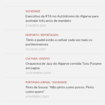
SOCIEDADE
Executivo da RTA no Autódromo do Algarve para
assinalar três anos de mandato
5 AGOSTO, 2026
DESPORTO
/
REPORTAGEM
Ténis e padel estão a cativar cada vez mais os
portimonenses
24 JULHO, 2020
CULTURA
/
EVENTO
Orquestra de Jazz do Algarve convida Tutu Puoane
em Lagoa
25 SETEMBRO, 2020
PORTIMÃO JORNAL
/
SOCIEDADE
Pires de Sousa: “Não pinto como posso. Pinto
como quero”
6 FEVEREIRO, 2023