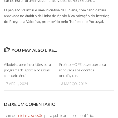
GR15. Este foi um investimento global de 45755 euros.
O projeto Valintur é uma iniciativa da Odiana, com candidatura
aprovada no âmbito da Linha de Apoio à Valorização do Interior,
do Programa Valorizar, promovido pelo Turismo de Portugal.
YOU MAY ALSO LIKE...
0
0
Albufeira abre inscrições para
Projeto HOPE traz esperança
programa de apoio a pessoas
renovada aos doentes
com deficiência
oncológicos
17 ABRIL, 2024
13 MARÇO, 2019
DEIXE UM COMENTÁRIO
Tem de
iniciar a sessão
para publicar um comentário.