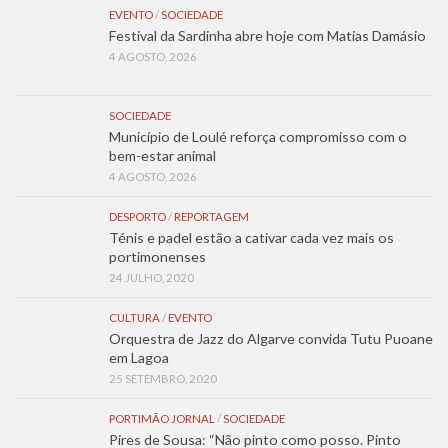
EVENTO
/
SOCIEDADE
Festival da Sardinha abre hoje com Matias Damásio
4 AGOSTO, 2026
SOCIEDADE
Município de Loulé reforça compromisso com o
bem-estar animal
4 AGOSTO, 2026
DESPORTO
/
REPORTAGEM
Ténis e padel estão a cativar cada vez mais os
portimonenses
24 JULHO, 2020
CULTURA
/
EVENTO
Orquestra de Jazz do Algarve convida Tutu Puoane
em Lagoa
25 SETEMBRO, 2020
PORTIMÃO JORNAL
/
SOCIEDADE
Pires de Sousa: “Não pinto como posso. Pinto