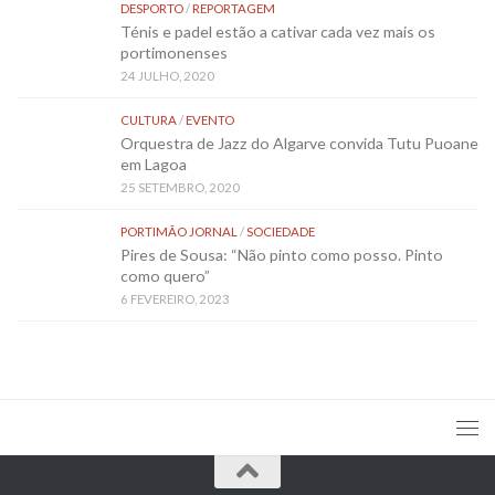
DESPORTO
/
REPORTAGEM
Ténis e padel estão a cativar cada vez mais os
portimonenses
24 JULHO, 2020
CULTURA
/
EVENTO
Orquestra de Jazz do Algarve convida Tutu Puoane
em Lagoa
25 SETEMBRO, 2020
PORTIMÃO JORNAL
/
SOCIEDADE
Pires de Sousa: “Não pinto como posso. Pinto
como quero”
6 FEVEREIRO, 2023