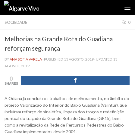
Skip to content
SOCIEDADE
0
Melhorias na Grande Rota do Guadiana
reforçam segurança
BY
ANA SOFIA VARELA
· PUBLISHED
13 AGOSTO, 2019
· UPDATED
13
AGOSTO, 2019
0
SHARES
A Odiana já concluiu os trabalhos de melhoramento, no âmbito do
projeto Valorização do Interior do Baixo Guadiana (Valintur), que
incluíram reforço de sinalética, limpeza dos troços e redefinição
pontual do traçado da Grande Rota do Guadiana (GR15), bem
como a revitalização da Rede de Percursos Pedestres do Baixo
Guadiana implementados desde 2004.