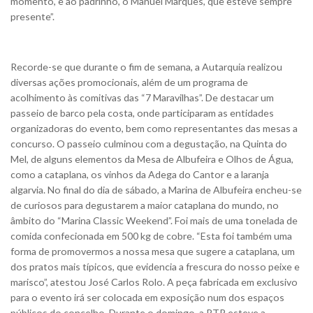
momento, e ao padrinho, o Manuel Marques, que esteve sempre
presente”.
Recorde-se que durante o fim de semana, a Autarquia realizou
diversas ações promocionais, além de um programa de
acolhimento às comitivas das “7 Maravilhas”. De destacar um
passeio de barco pela costa, onde participaram as entidades
organizadoras do evento, bem como representantes das mesas a
concurso. O passeio culminou com a degustação, na Quinta do
Mel, de alguns elementos da Mesa de Albufeira e Olhos de Água,
como a cataplana, os vinhos da Adega do Cantor e a laranja
algarvia. No final do dia de sábado, a Marina de Albufeira encheu-se
de curiosos para degustarem a maior cataplana do mundo, no
âmbito do “Marina Classic Weekend”. Foi mais de uma tonelada de
comida confecionada em 500 kg de cobre. “Esta foi também uma
forma de promovermos a nossa mesa que sugere a cataplana, um
dos pratos mais típicos, que evidencia a frescura do nosso peixe e
marisco”, atestou José Carlos Rolo. A peça fabricada em exclusivo
para o evento irá ser colocada em exposição num dos espaços
públicos do concelho. Durante o domingo, a RTP esteve a