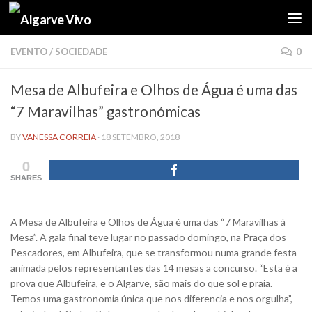
Skip to content
EVENTO
/
SOCIEDADE
0
Mesa de Albufeira e Olhos de Água é uma das
“7 Maravilhas” gastronómicas
BY
VANESSA CORREIA
·
18 SETEMBRO, 2018
0
SHARES
A Mesa de Albufeira e Olhos de Água é uma das “7 Maravilhas à
Mesa”. A gala final teve lugar no passado domingo, na Praça dos
Pescadores, em Albufeira, que se transformou numa grande festa
animada pelos representantes das 14 mesas a concurso. “Esta é a
prova que Albufeira, e o Algarve, são mais do que sol e praia.
Temos uma gastronomia única que nos diferencia e nos orgulha”,