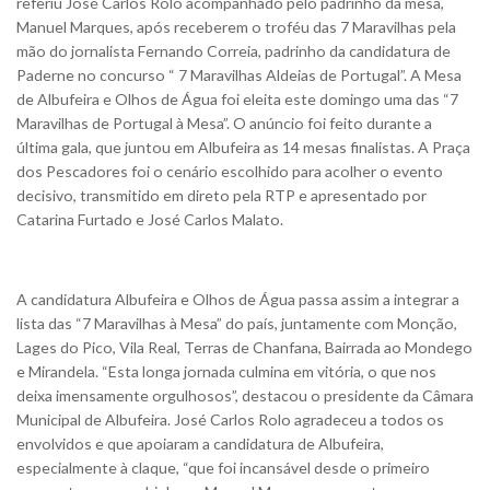
referiu José Carlos Rolo acompanhado pelo padrinho da mesa,
Manuel Marques, após receberem o troféu das 7 Maravilhas pela
mão do jornalista Fernando Correia, padrinho da candidatura de
Paderne no concurso “ 7 Maravilhas Aldeias de Portugal”.
A Mesa
de Albufeira e Olhos de Água foi eleita este domingo uma das “7
Maravilhas de Portugal à Mesa”. O anúncio foi feito durante a
última gala, que juntou em Albufeira as 14 mesas finalistas. A Praça
dos Pescadores foi o cenário escolhido para acolher o evento
decisivo, transmitido em direto pela RTP e apresentado por
Catarina Furtado e José Carlos Malato.
A candidatura Albufeira e Olhos de Água passa assim a integrar a
lista das “7 Maravilhas à Mesa” do país, juntamente com Monção,
Lages do Pico, Vila Real, Terras de Chanfana, Bairrada ao Mondego
e Mirandela. “Esta longa jornada culmina em vitória, o que nos
deixa imensamente orgulhosos”, destacou o presidente da Câmara
Municipal de Albufeira. José Carlos Rolo agradeceu a todos os
envolvidos e que apoiaram a candidatura de Albufeira,
especialmente à claque, “que foi incansável desde o primeiro