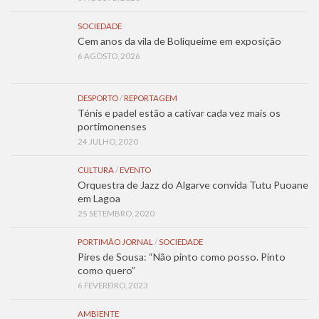
SOCIEDADE
Cem anos da vila de Boliqueime em exposição
6 AGOSTO, 2026
DESPORTO
/
REPORTAGEM
Ténis e padel estão a cativar cada vez mais os
portimonenses
24 JULHO, 2020
CULTURA
/
EVENTO
Orquestra de Jazz do Algarve convida Tutu Puoane
em Lagoa
25 SETEMBRO, 2020
PORTIMÃO JORNAL
/
SOCIEDADE
Pires de Sousa: “Não pinto como posso. Pinto
como quero”
6 FEVEREIRO, 2023
AMBIENTE