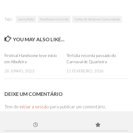
Tags:
Joana Rato
Mexilhoeira Grande
Noites de Verão em Comunidade
YOU MAY ALSO LIKE...
0
0
Festival Handsome teve início
Tertúlia recorda passado do
em Albufeira
Carnaval de Quarteira
26 JUNHO, 2023
11 FEVEREIRO, 2026
DEIXE UM COMENTÁRIO
Tem de
iniciar a sessão
para publicar um comentário.