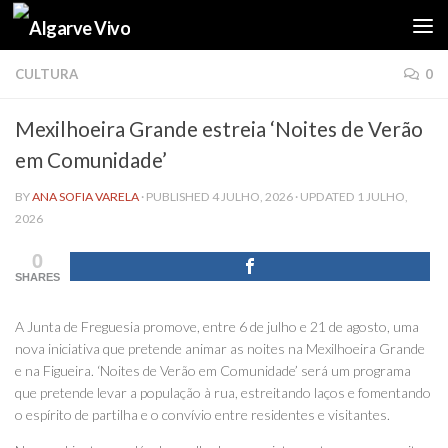
Skip to content
CULTURA
0
Mexilhoeira Grande estreia ‘Noites de Verão
em Comunidade’
BY
ANA SOFIA VARELA
· PUBLISHED
4 JULHO, 2026
· UPDATED
1 JULHO,
2026
0
SHARES
A Junta de Freguesia promove, entre 6 de julho e 21 de agosto, uma
nova iniciativa que pretende animar as noites na Mexilhoeira Grande
e na Figueira. ‘Noites de Verão em Comunidade’ será um programa
que pretende levar a população à rua, estreitando laços e fomentando
o espírito de partilha e o convívio entre residentes e visitantes.