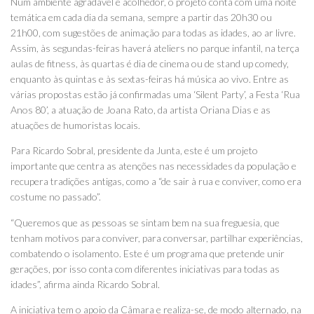
Num ambiente agradável e acolhedor, o projeto conta com uma noite
temática em cada dia da semana, sempre a partir das 20h30 ou
21h00, com sugestões de animação para todas as idades, ao ar livre.
Assim, às segundas-feiras haverá ateliers no parque infantil, na terça
aulas de fitness, às quartas é dia de cinema ou de stand up comedy,
enquanto às quintas e às sextas-feiras há música ao vivo. Entre as
várias propostas estão já confirmadas uma ‘Silent Party’, a Festa ‘Rua
Anos 80’, a atuação de Joana Rato, da artista Oriana Dias e as
atuações de humoristas locais.
Para Ricardo Sobral, presidente da Junta, este é um projeto
importante que centra as atenções nas necessidades da população e
recupera tradições antigas, como a “de sair à rua e conviver, como era
costume no passado”.
“Queremos que as pessoas se sintam bem na sua freguesia, que
tenham motivos para conviver, para conversar, partilhar experiências,
combatendo o isolamento. Este é um programa que pretende unir
gerações, por isso conta com diferentes iniciativas para todas as
idades”, afirma ainda Ricardo Sobral.
A iniciativa tem o apoio da Câmara e realiza-se, de modo alternado, na