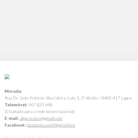
Morada:
Rua Dr. João António Silva Vieira, Lote 3, 3º direito / 8400-417 Lagoa
Telemóvel:
967 823 648
(Chamada para a rede móvel nacional)
E-mail:
algarvevivo@gmail.com
Facebook:
facebook.com/AlgarveVivo