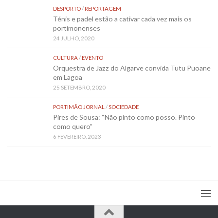
DESPORTO
/
REPORTAGEM
Ténis e padel estão a cativar cada vez mais os
portimonenses
24 JULHO, 2020
CULTURA
/
EVENTO
Orquestra de Jazz do Algarve convida Tutu Puoane
em Lagoa
25 SETEMBRO, 2020
PORTIMÃO JORNAL
/
SOCIEDADE
Pires de Sousa: “Não pinto como posso. Pinto
como quero”
6 FEVEREIRO, 2023