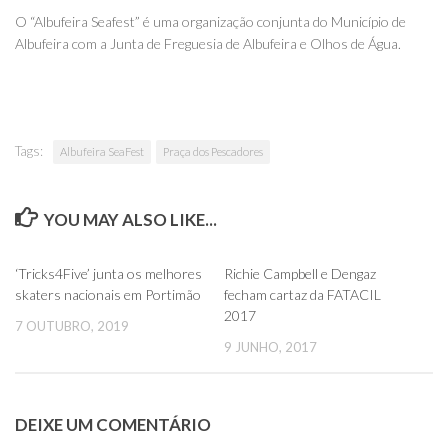
O “Albufeira Seafest” é uma organização conjunta do Município de
Albufeira com a Junta de Freguesia de Albufeira e Olhos de Água.
Tags:
Albufeira SeaFest
Praça dos Pescadores
YOU MAY ALSO LIKE...
0
0
‘Tricks4Five’ junta os melhores
Richie Campbell e Dengaz
skaters nacionais em Portimão
fecham cartaz da FATACIL
2017
7 OUTUBRO, 2019
9 JUNHO, 2017
DEIXE UM COMENTÁRIO