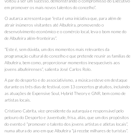
voltou a ser um sucesso, demonstrando o compromisso do Executivo
em promover os mais novos talentos do concelho”.
O autarca acrescenta que “esta é uma iniciativa que, para além de
atrair inúmeros visitantes até Albufeira, promovendo o
desenvolvimento económico e o comércio local, leva o bom nome do
de Albufeira além-fronteiras”.
“Este é, sem dúvida, um dos momentos mais relevantes da
programação cultural do concelho e que pretende reunir as famílias de
Albufeira, bem como, proporcionar momentos inesquecíveis aos
jovens albufeirenses”, salienta José Carlos Rolo.
A par do desporto e do associativismo, a música esteve em destaque
durante os três dias de festival, com 13 concertos gratuitos, incluindo
as atuações de Expensive Soul, Hybrid Theory e GNR, bem como de
artistas locais.
Cristiano Cabrita, vice-presidente da autarquia e responsável pelo
pelouro do Desporto e Juventude, frisa, aliás, que um dos propósitos
do evento é “promover o talento dos jovens artistas e atletas locais”,
numa altura do ano em que Albufeira “já recebe milhares de turistas”.