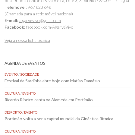
Rua Dr. João António Silva Vieira, Lote 3, 3º direito / 8400-417 Lagoa
Telemóvel:
967 823 648
(Chamada para a rede móvel nacional)
E-mail:
algarvevivo@gmail.com
Facebook:
facebook.com/AlgarveVivo
Veja a nossa ficha técnica
AGENDA DE EVENTOS
EVENTO
/
SOCIEDADE
Festival da Sardinha abre hoje com Matias Damásio
CULTURA
/
EVENTO
Ricardo Ribeiro canta na Alameda em Portimão
DESPORTO
/
EVENTO
Portimão volta a ser a capital mundial da Ginástica Rítmica
CULTURA
/
EVENTO