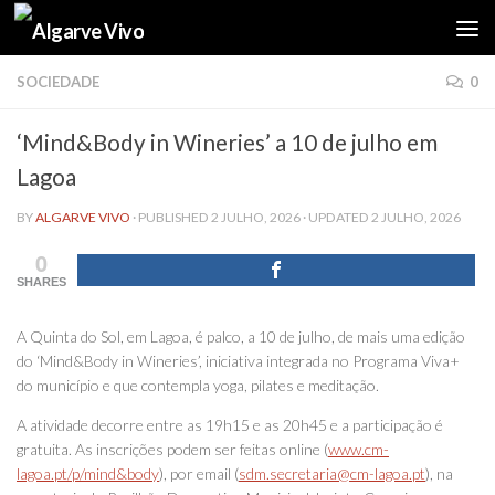
Skip to content
SOCIEDADE
0
‘Mind&Body in Wineries’ a 10 de julho em
Lagoa
BY
ALGARVE VIVO
· PUBLISHED
2 JULHO, 2026
· UPDATED
2 JULHO, 2026
0
SHARES
A Quinta do Sol, em Lagoa, é palco, a 10 de julho, de mais uma edição
do ‘Mind&Body in Wineries’, iniciativa integrada no Programa Viva+
do município e que contempla yoga, pilates e meditação.
A atividade decorre entre as 19h15 e as 20h45 e a participação é
gratuita. As inscrições podem ser feitas online (
www.cm-
lagoa.pt/p/mind&body
), por email (
sdm.secretaria@cm-lagoa.pt
), na