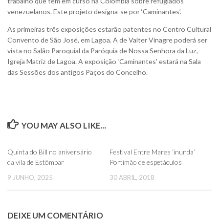
trabalho que tem em curso na Colômbia sobre refugiados
venezuelanos. Este projeto designa-se por ‘Caminantes’.
As primeiras três exposições estarão patentes no Centro Cultural
Convento de São José, em Lagoa. A de Valter Vinagre poderá ser
vista no Salão Paroquial da Paróquia de Nossa Senhora da Luz,
Igreja Matriz de Lagoa. A exposição ‘Caminantes’ estará na Sala
das Sessões dos antigos Paços do Concelho.
YOU MAY ALSO LIKE...
0
0
Quinta do Bill no aniversário
Festival Entre Mares ‘inunda’
da vila de Estômbar
Portimão de espetáculos
9 JUNHO, 2025
30 ABRIL, 2018
DEIXE UM COMENTÁRIO