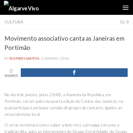
Skip to content
CULTURA
0
Movimento associativo canta as Janeiras em
Portimão
BY
RUI PIRES SANTOS
·
2 JANEIRO, 2018
0
SHARES
No dia 6 de janeiro, pelas 21h00, a Alameda da República, em
Portimão, vai ser palco da quarta edição do Cantar das Janeiras, na
qual participará um leque variado de grupos de cantares, ligados ao
associativismo local.
O serão terminará com o sabor a bolo-rei e a jeropiga, tal como a
tradição dita, após as intervenções do Grupo Coral Adágio, do Grupo