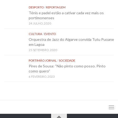
DESPORTO
/
REPORTAGEM
Ténis e padel estão a cativar cada vez mais os
portimonenses
24 JULHO, 2020
CULTURA
/
EVENTO
Orquestra de Jazz do Algarve convida Tutu Puoane
em Lagoa
25 SETEMBRO, 2020
PORTIMÃO JORNAL
/
SOCIEDADE
Pires de Sousa: “Não pinto como posso. Pinto
como quero”
6 FEVEREIRO, 2023