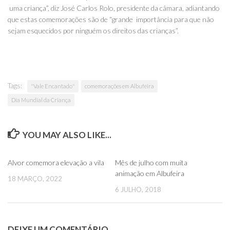
uma criança”, diz José Carlos Rolo, presidente da câmara, adiantando
que estas comemorações são de “grande importância para que não
sejam esquecidos por ninguém os direitos das crianças”.
Tags:
"Vale Encantado"
comemorações em Albufeira
Dia Mundial da Criança
YOU MAY ALSO LIKE...
0
0
Alvor comemora elevação a vila
Mês de julho com muita
animação em Albufeira
18 MARÇO, 2022
6 JULHO, 2018
DEIXE UM COMENTÁRIO