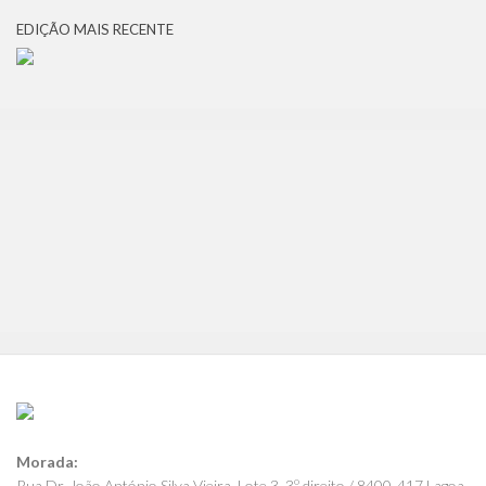
EDIÇÃO MAIS RECENTE
Morada:
Rua Dr. João António Silva Vieira, Lote 3, 3º direito / 8400-417 Lagoa