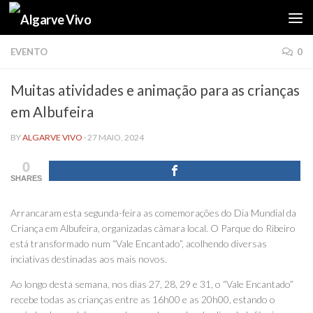
Skip to content
EVENTO
0
Muitas atividades e animação para as crianças
em Albufeira
BY
ALGARVE VIVO
·
27 MAIO, 2024
0
SHARES
Arrancaram esta segunda-feira as comemorações do Dia Mundial da
Criança em Albufeira, organizadas câmara local. O Parque do Ribeiro
está transformado num “Vale Encantado”, acolhendo diversas
inciativas destinadas aos mais novos.
Ao longo desta semana, nos dias 27, 28, 29 e 31, o “Vale Encantado”
recebe todas as crianças entre as 16h00 e as 20h00, estando o