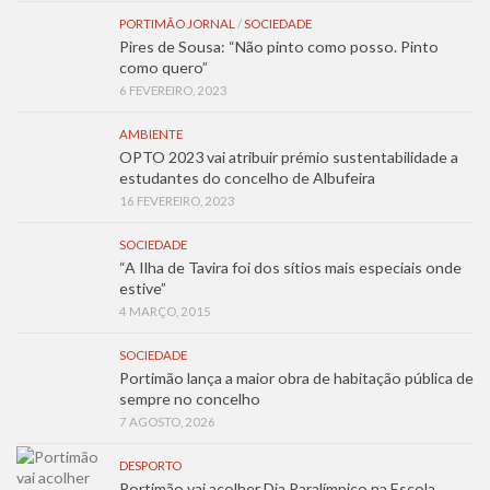
PORTIMÃO JORNAL
/
SOCIEDADE
Pires de Sousa: “Não pinto como posso. Pinto
como quero”
6 FEVEREIRO, 2023
AMBIENTE
OPTO 2023 vai atribuir prémio sustentabilidade a
estudantes do concelho de Albufeira
16 FEVEREIRO, 2023
SOCIEDADE
“A Ilha de Tavira foi dos sítios mais especiais onde
estive”
4 MARÇO, 2015
SOCIEDADE
Portimão lança a maior obra de habitação pública de
sempre no concelho
7 AGOSTO, 2026
DESPORTO
Portimão vai acolher Dia Paralímpico na Escola