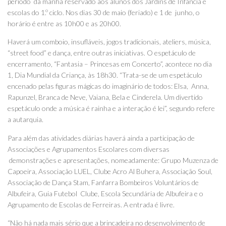
período da manhã reservado aos alunos dos Jardins de Infância e
escolas do 1.º ciclo. Nos dias 30 de maio (feriado) e 1 de junho, o
horário é entre as 10h00 e as 20h00.
Haverá um comboio, insufláveis, jogos tradicionais, ateliers, música,
“street food” e dança, entre outras iniciativas. O espetáculo de
encerramento, “Fantasia – Princesas em Concerto”, acontece no dia
1, Dia Mundial da Criança, às 18h30. “Trata-se de um espetáculo
encenado pelas figuras mágicas do imaginário de todos: Elsa, Anna,
Rapunzel, Branca de Neve, Vaiana, Bela e Cinderela. Um divertido
espetáculo onde a música é rainha e a interação é lei”, segundo refere
a autarquia.
Para além das atividades diárias haverá ainda a participação de
Associações e Agrupamentos Escolares com diversas
demonstrações e apresentações, nomeadamente: Grupo Muzenza de
Capoeira, Associação LUEL, Clube Acro Al Buhera, Associação Soul,
Associação de Dança Stam, Fanfarra Bombeiros Voluntários de
Albufeira, Guia Futebol Clube, Escola Secundária de Albufeira e o
Agrupamento de Escolas de Ferreiras. A entrada é livre.
“Não há nada mais sério que a brincadeira no desenvolvimento de