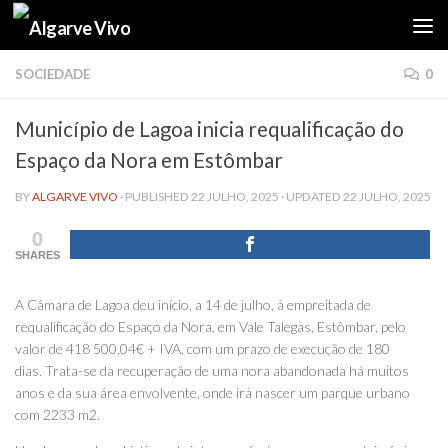
Skip to content
SOCIEDADE
0
Município de Lagoa inicia requalificação do
Espaço da Nora em Estômbar
BY
ALGARVE VIVO
· PUBLISHED
22 JULHO, 2025
· UPDATED
22 JULHO, 2025
0
SHARES
A Câmara de Lagoa deu início, a 14 de julho, à empreitada de
requalificação do Espaço da Nora, em Vale Talegas, Estômbar, pelo
valor de 418 500,04€ + IVA, com um prazo de execução de 180
dias. Trata-se da recuperação de uma nora abandonada há muitos
anos e da sua área envolvente, onde irá nascer um parque urbano
com 2233 m2.