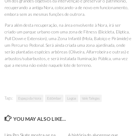
Um dos grandes objetivos da intervenção é preservar o património,
recuperando a antiga Nora, colocando-a de novo em funcionamento,
embora sem as mesmas funções de outrora.
Para além desta recuperação, na área envolvente à Nora, irá ser
criado um parque urbano com uma zona de Fitness (Bicicleta, Elíptica,
Pull Down e Extension), uma Zona Infantil (Mola, Baloiço e Pirâmide) e
um Percurso Pedonal. Será ainda criada uma zona ajardinada, onde
serão plantadas espécies arbóreas (Oliveira, Alfarrobeira e outras) e
arbustos/subarbustos, e será instalada Iluminação Pública, uma vez
que a mesma não existe naquele lote de terreno.
Tags:
Espaço da Nora
Estômbar
Lagoa
Vale Talegas
YOU MAY ALSO LIKE...
0
0
Liga Pro Skate mostra-se na
A história do alvorense que