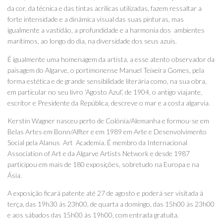
da cor, da técnica e das tintas acrílicas utilizadas, fazem ressaltar a
forte intensidade e a dinâmica visual das suas pinturas, mas
igualmente a vastidão, a profundidade e a harmonia dos ambientes
marítimos, ao longo do dia, na diversidade dos seus azuis.
É igualmente uma homenagem da artista, a esse atento observador da
paisagem do Algarve, o portimonense Manuel Teixeira Gomes, pela
forma estética e de grande sensibilidade literária como, na sua obra,
em particular no seu livro ‘Agosto Azul’, de 1904, o antigo viajante,
escritor e Presidente da República, descreve o mar e a costa algarvia.
Kerstin Wagner nasceu perto de Colónia/Alemanha e formou-se em
Belas Artes em Bonn/Alfter e em 1989 em Arte e Desenvolvimento
Social pela Alanus Art Academia. É membro da Internacional
Association of Art e da Algarve Artists Network e desde 1987
participou em mais de 180 exposições, sobretudo na Europa e na
Ásia.
A exposição ficará patente até 27 de agosto e poderá ser visitada à
terça, das 19h30 às 23h00, de quarta a domingo, das 15h00 às 23h00
e aos sábados das 15h00 às 19h00, com entrada gratuita.