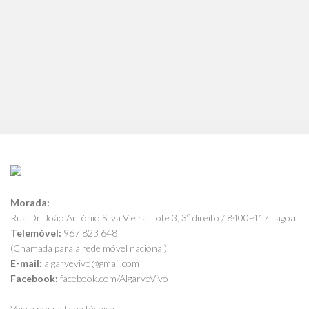
Morada:
Rua Dr. João António Silva Vieira, Lote 3, 3º direito / 8400-417 Lagoa
Telemóvel:
967 823 648
(Chamada para a rede móvel nacional)
E-mail:
algarvevivo@gmail.com
Facebook:
facebook.com/AlgarveVivo
Veja a nossa ficha técnica