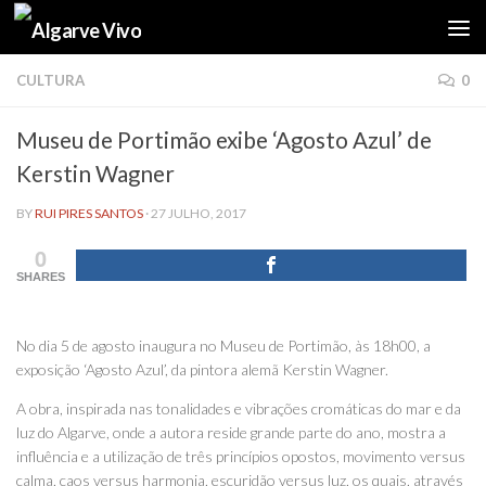
Skip to content
CULTURA
0
Museu de Portimão exibe ‘Agosto Azul’ de
Kerstin Wagner
BY
RUI PIRES SANTOS
·
27 JULHO, 2017
0
SHARES
No dia 5 de agosto inaugura no Museu de Portimão, às 18h00, a
exposição ‘Agosto Azul’, da pintora alemã Kerstin Wagner.
A obra, inspirada nas tonalidades e vibrações cromáticas do mar e da
luz do Algarve, onde a autora reside grande parte do ano, mostra a
influência e a utilização de três princípios opostos, movimento versus
calma, caos versus harmonia, escuridão versus luz, os quais, através