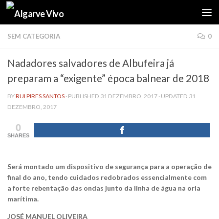
Skip to content
SEM CATEGORIA
0
Nadadores salvadores de Albufeira já
preparam a “exigente” época balnear de 2018
BY
RUI PIRES SANTOS
· PUBLISHED
31 DEZEMBRO, 2017
· UPDATED
31
DEZEMBRO, 2017
0
SHARES
Será montado um dispositivo de segurança para a operação de
final do ano, tendo cuidados redobrados essencialmente com
a forte rebentação das ondas junto da linha de água na orla
marítima.
JOSÉ MANUEL OLIVEIRA