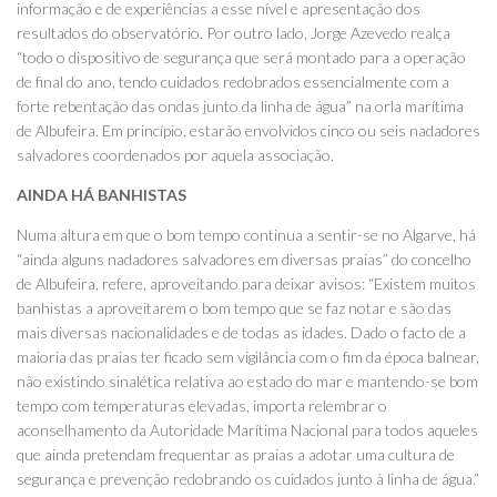
informação e de experiências a esse nível e apresentação dos
resultados do observatório. Por outro lado, Jorge Azevedo realça
“todo o dispositivo de segurança que será montado para a operação
de final do ano, tendo cuidados redobrados essencialmente com a
forte rebentação das ondas junto da linha de água” na orla marítima
de Albufeira. Em princípio, estarão envolvidos cinco ou seis nadadores
salvadores coordenados por aquela associação.
AINDA HÁ BANHISTAS
Numa altura em que o bom tempo continua a sentir-se no Algarve, há
“ainda alguns nadadores salvadores em diversas praias” do concelho
de Albufeira, refere, aproveitando para deixar avisos: “Existem muitos
banhistas a aproveitarem o bom tempo que se faz notar e são das
mais diversas nacionalidades e de todas as idades. Dado o facto de a
maioria das praias ter ficado sem vigilância com o fim da época balnear,
não existindo sinalética relativa ao estado do mar e mantendo-se bom
tempo com temperaturas elevadas, importa relembrar o
aconselhamento da Autoridade Marítima Nacional para todos aqueles
que ainda pretendam frequentar as praias a adotar uma cultura de
segurança e prevenção redobrando os cuidados junto à linha de água.”