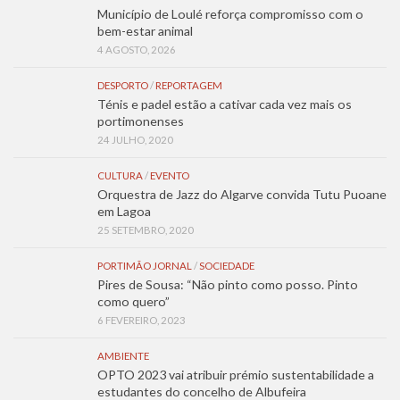
Município de Loulé reforça compromisso com o
bem-estar animal
4 AGOSTO, 2026
DESPORTO
/
REPORTAGEM
Ténis e padel estão a cativar cada vez mais os
portimonenses
24 JULHO, 2020
CULTURA
/
EVENTO
Orquestra de Jazz do Algarve convida Tutu Puoane
em Lagoa
25 SETEMBRO, 2020
PORTIMÃO JORNAL
/
SOCIEDADE
Pires de Sousa: “Não pinto como posso. Pinto
como quero”
6 FEVEREIRO, 2023
AMBIENTE
OPTO 2023 vai atribuir prémio sustentabilidade a
estudantes do concelho de Albufeira