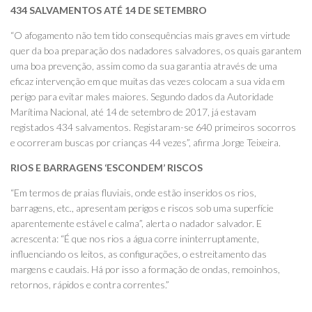
434 SALVAMENTOS ATÉ 14 DE SETEMBRO
“O afogamento não tem tido consequências mais graves em virtude
quer da boa preparação dos nadadores salvadores, os quais garantem
uma boa prevenção, assim como da sua garantia através de uma
eficaz intervenção em que muitas das vezes colocam a sua vida em
perigo para evitar males maiores. Segundo dados da Autoridade
Marítima Nacional, até 14 de setembro de 2017, já estavam
registados 434 salvamentos. Registaram-se 640 primeiros socorros
e ocorreram buscas por crianças 44 vezes”, afirma Jorge Teixeira.
RIOS E BARRAGENS ‘ESCONDEM’ RISCOS
“Em termos de praias fluviais, onde estão inseridos os rios,
barragens, etc., apresentam perigos e riscos sob uma superfície
aparentemente estável e calma”, alerta o nadador salvador. E
acrescenta: “É que nos rios a água corre ininterruptamente,
influenciando os leitos, as configurações, o estreitamento das
margens e caudais. Há por isso a formação de ondas, remoinhos,
retornos, rápidos e contra correntes.”