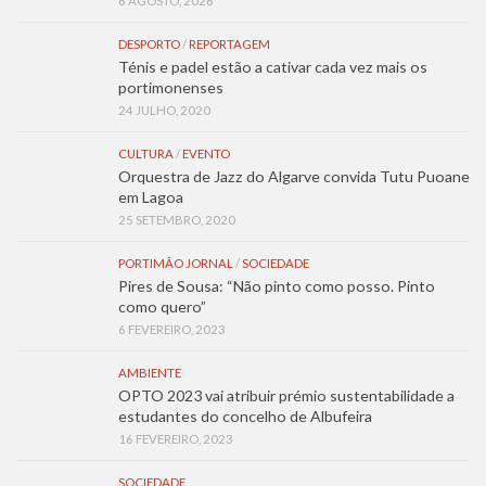
6 AGOSTO, 2026
DESPORTO
/
REPORTAGEM
Ténis e padel estão a cativar cada vez mais os
portimonenses
24 JULHO, 2020
CULTURA
/
EVENTO
Orquestra de Jazz do Algarve convida Tutu Puoane
em Lagoa
25 SETEMBRO, 2020
PORTIMÃO JORNAL
/
SOCIEDADE
Pires de Sousa: “Não pinto como posso. Pinto
como quero”
6 FEVEREIRO, 2023
AMBIENTE
OPTO 2023 vai atribuir prémio sustentabilidade a
estudantes do concelho de Albufeira
16 FEVEREIRO, 2023
SOCIEDADE