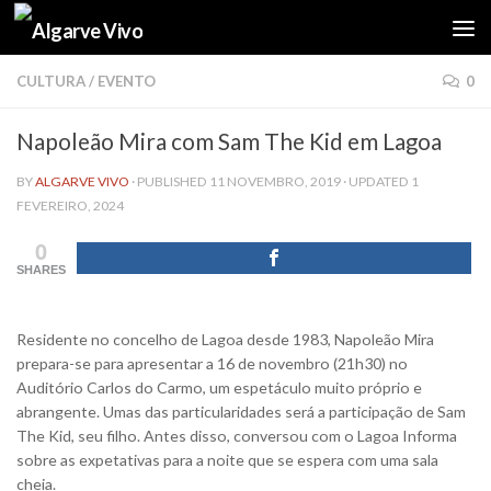
Skip to content
CULTURA
/
EVENTO
0
Napoleão Mira com Sam The Kid em Lagoa
BY
ALGARVE VIVO
· PUBLISHED
11 NOVEMBRO, 2019
· UPDATED
1
FEVEREIRO, 2024
0
SHARES
Residente no concelho de Lagoa desde 1983, Napoleão Mira
prepara-se para apresentar a 16 de novembro (21h30) no
Auditório Carlos do Carmo, um espetáculo muito próprio e
abrangente. Umas das particularidades será a participação de Sam
The Kid, seu filho. Antes disso, conversou com o Lagoa Informa
sobre as expetativas para a noite que se espera com uma sala
cheia.