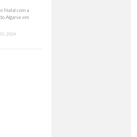
0
e Natal com a
do Algarve em
O, 2024