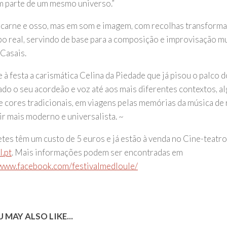
m parte de um mesmo universo.”
carne e osso, mas em som e imagem, com recolhas transforma
o real, servindo de base para a composição e improvisação m
 Casais.
e à festa a carismática Celina da Piedade que já pisou o palc
ado o seu acordeão e voz até aos mais diferentes contextos, al
e cores tradicionais, em viagens pelas memórias da música de 
ir mais moderno e universalista. ~
etes têm um custo de 5 euros e já estão à venda no Cine-teatr
.pt
. Mais informações podem ser encontradas em
/www.facebook.com/festivalmedloule/
 MAY ALSO LIKE...