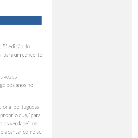
 15ª edição do
i, para um concerto
as vozes
ngo dos anos no
cional portuguesa.
próprio que, “para
lo os verdadeiros
 e a cantar como se