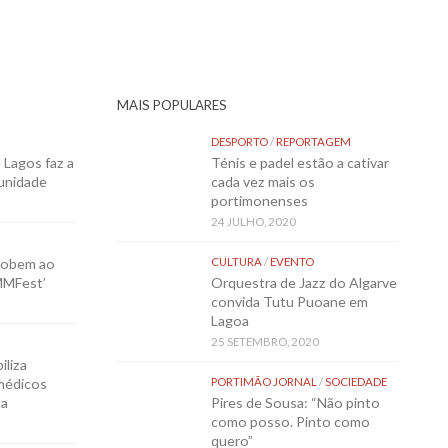
MAIS POPULARES
DESPORTO
/
REPORTAGEM
Lagos faz a
Ténis e padel estão a cativar
munidade
cada vez mais os
portimonenses
24 JULHO, 2020
sobem ao
CULTURA
/
EVENTO
MMFest’
Orquestra de Jazz do Algarve
convida Tutu Puoane em
Lagoa
25 SETEMBRO, 2020
iliza
médicos
PORTIMÃO JORNAL
/
SOCIEDADE
ta
Pires de Sousa: “Não pinto
como posso. Pinto como
quero”