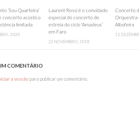
0
0
to ‘Sou Quarteira’
Laurent Rossi é o convidado
Concerto d
 concerto acústico
especial do concerto de
Orquestra 
stência limitada
estreia do ciclo ‘Amadeus’
Albufeira
em Faro
BRO, 2020
12 DEZEMBR
22 NOVEMBRO, 2018
 UM COMENTÁRIO
niciar a sessão
para publicar um comentário.