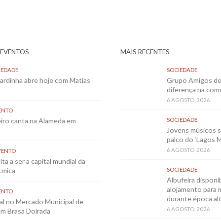
 EVENTOS
MAIS RECENTES
IEDADE
SOCIEDADE
Sardinha abre hoje com Matias
Grupo Amigos de 
diferença na co
6 AGOSTO, 2026
ENTO
eiro canta na Alameda em
SOCIEDADE
Jovens músicos 
palco do ‘Lagos 
6 AGOSTO, 2026
VENTO
ta a ser a capital mundial da
tmica
SOCIEDADE
Albufeira disponib
alojamento para 
ENTO
durante época al
al no Mercado Municipal de
6 AGOSTO, 2026
m Brasa Doirada