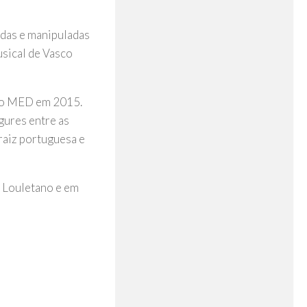
das e manipuladas
usical de Vasco
o do MED em 2015.
gures entre as
raiz portuguesa e
o Louletano e em