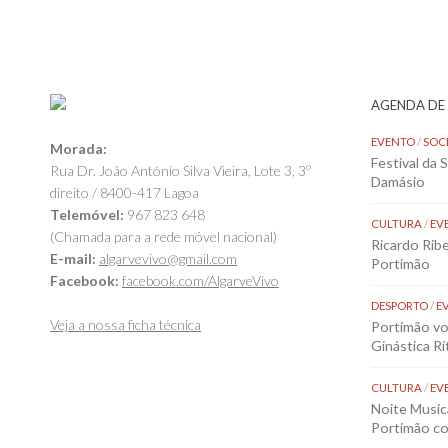
AGENDA DE
EVENTO
/
SOC
Morada:
Festival da 
Rua Dr. João António Silva Vieira, Lote 3, 3º
Damásio
direito / 8400-417 Lagoa
Telemóvel:
967 823 648
CULTURA
/
EV
(Chamada para a rede móvel nacional)
Ricardo Rib
E-mail:
algarvevivo@gmail.com
Portimão
Facebook:
facebook.com/AlgarveVivo
DESPORTO
/
E
Veja a nossa ficha técnica
Portimão vol
Ginástica Rí
CULTURA
/
EV
Noite Music
Portimão co