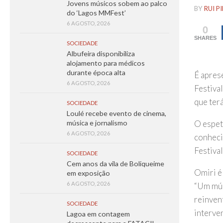
Jovens músicos sobem ao palco
BY
RUI P
do ‘Lagos MMFest’
6 AGOSTO, 2026
0
SHARES
SOCIEDADE
Albufeira disponibiliza
alojamento para médicos
durante época alta
É apres
6 AGOSTO, 2026
Festiva
que ter
SOCIEDADE
Loulé recebe evento de cinema,
O espet
música e jornalismo
6 AGOSTO, 2026
conheci
Festiva
SOCIEDADE
Cem anos da vila de Boliqueime
Omiri é
em exposição
6 AGOSTO, 2026
“Um mús
reinven
SOCIEDADE
interven
Lagoa em contagem