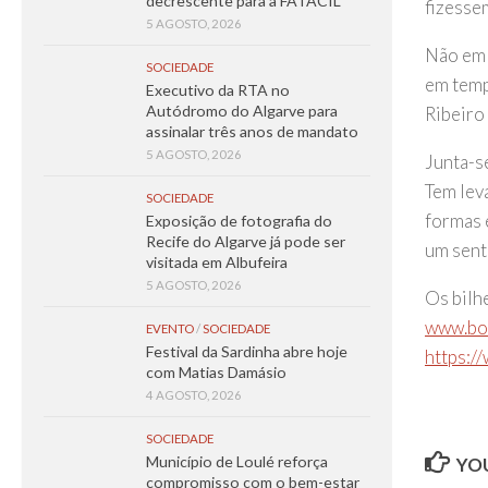
decrescente para a FATACIL
fizesse
5 AGOSTO, 2026
Não em 
SOCIEDADE
em temp
Executivo da RTA no
Autódromo do Algarve para
Ribeiro
assinalar três anos de mandato
5 AGOSTO, 2026
Junta-s
Tem lev
SOCIEDADE
formas 
Exposição de fotografia do
Recife do Algarve já pode ser
um sent
visitada em Albufeira
5 AGOSTO, 2026
Os bilh
www.bol
EVENTO
/
SOCIEDADE
Festival da Sardinha abre hoje
https:/
com Matias Damásio
4 AGOSTO, 2026
SOCIEDADE
Município de Loulé reforça
YOU
compromisso com o bem-estar