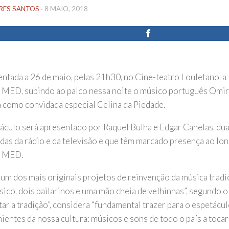
IRES SANTOS
·
8 MAIO, 2018
entada a 26 de maio, pelas 21h30, no Cine-teatro Louletano, a
l MED, subindo ao palco nessa noite o músico português Omir
á como convidada especial Celina da Piedade.
áculo será apresentado por Raquel Bulha e Edgar Canelas, du
das da rádio e da televisão e que têm marcado presença ao lo
l MED.
 um dos mais originais projetos de reinvenção da música tradi
ico, dois bailarinos e uma mão cheia de velhinhas”, segundo o 
tar a tradição”, considera “fundamental trazer para o espetácu
ientes da nossa cultura: músicos e sons de todo o país a tocar