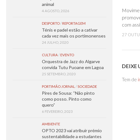
animal
Movimen
4 AGOSTO, 2026
promove
DESPORTO
/
REPORTAGEM
com assi
Ténis e padel estão a cativar
27 OUTU
cada vez mais os portimonenses
24 JULHO, 2020
CULTURA
/
EVENTO
Orquestra de Jazz do Algarve
DEIXE
convida Tutu Puoane em Lagoa
25 SETEMBRO, 2020
Tem de
i
PORTIMÃO JORNAL
/
SOCIEDADE
Pires de Sousa: “Não pinto
como posso. Pinto como
quero”
6 FEVEREIRO, 2023
AMBIENTE
OPTO 2023 vai atribuir prémio
sustentabilidade a estudantes