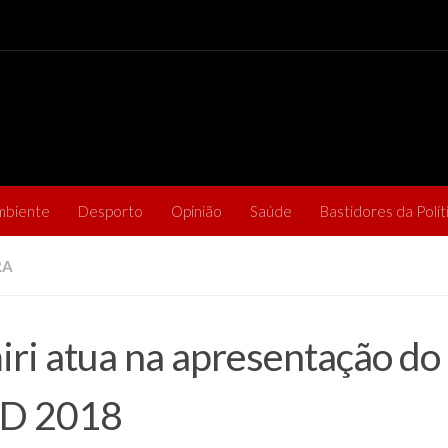
mbiente
Desporto
Opinião
Saúde
Bastidores da Polít
RA
ri atua na apresentação do 
D 2018