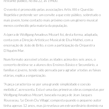
restante público, no dia 22, às 19h00.
O evento é promovido pelas associações Artis XXI e Questão
Repetida e pretende ser um convite a que este público, sobretudo o
mais jovem, tome contacto mais próximo com um género musical
menos conhecido pela maioria da população.
A ópera de Wolfgang Amadeus Mozart foi, desta forma, adaptada,
conta com a Direção Artística e Musical de Elsa Mathei, com a
encenação de João de Brito, e com a participação da Orquestra
D’Aquém Mar.
Num formato acessível a todas as idades acima dos seis anos, o
concerto destina-se a alunos dos Ensinos Básico e Secundário, a
famílias e jovens, tendo sido pensada para agradar a todas as faixas
etárias, explica a organização.
“A peça caracteriza-se por uma grande simplicidade e coesão
melódica”, acrescenta. Esta é uma das primeiras obras compostas por
Wolfgang Amadeus Mozart, baseada na peça de Jean Jacques
Rousseau, ‘Le Devin Du Village’, composta quando o pequeno autor
tinha apenas 12 anos, mas já revelava um extraordinário domínio na