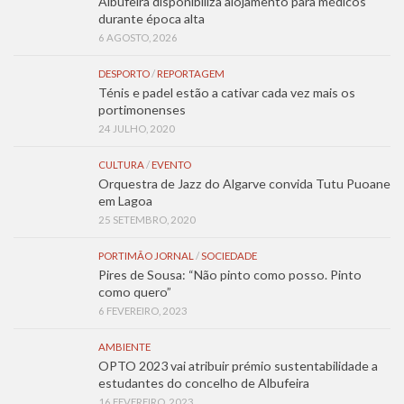
Albufeira disponibiliza alojamento para médicos
durante época alta
6 AGOSTO, 2026
DESPORTO
/
REPORTAGEM
Ténis e padel estão a cativar cada vez mais os
portimonenses
24 JULHO, 2020
CULTURA
/
EVENTO
Orquestra de Jazz do Algarve convida Tutu Puoane
em Lagoa
25 SETEMBRO, 2020
PORTIMÃO JORNAL
/
SOCIEDADE
Pires de Sousa: “Não pinto como posso. Pinto
como quero”
6 FEVEREIRO, 2023
AMBIENTE
OPTO 2023 vai atribuir prémio sustentabilidade a
estudantes do concelho de Albufeira
16 FEVEREIRO, 2023