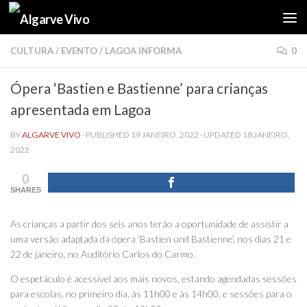
Skip to content
CULTURA
/
EVENTO
/
LAGOA INFORMA
0
Ópera ‘Bastien e Bastienne’ para crianças
apresentada em Lagoa
BY
ALGARVE VIVO
· PUBLISHED
19 JANEIRO, 2022
· UPDATED
18 JANEIRO,
2022
0
SHARES
As crianças a partir dos seis anos terão a oportunidade de assistir a
uma versão adaptada da ópera ‘Bastien und Bastienne’, nos dias 21 e
22 de janeiro, no Auditório Carlos do Carmo.
O espetáculo é acessível aos mais novos, estando agendadas sessões
para escolas, no primeiro dia, às 11h00 e às 14h00, e sessões para o