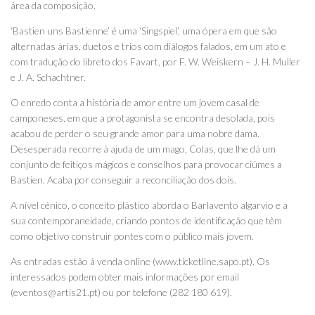
área da composição.
‘Bastien uns Bastienne’ é uma ‘Singspiel’, uma ópera em que são
alternadas árias, duetos e trios com diálogos falados, em um ato e
com tradução do libreto dos Favart, por F. W. Weiskern – J. H. Muller
e J. A. Schachtner.
O enredo conta a história de amor entre um jovem casal de
camponeses, em que a protagonista se encontra desolada, pois
acabou de perder o seu grande amor para uma nobre dama.
Desesperada recorre à ajuda de um mago, Colas, que lhe dá um
conjunto de feitiços mágicos e conselhos para provocar ciúmes a
Bastien. Acaba por conseguir a reconciliação dos dois.
A nível cénico, o conceito plástico aborda o Barlavento algarvio e a
sua contemporaneidade, criando pontos de identificação que têm
como objetivo construir pontes com o público mais jovem.
As entradas estão à venda online (www.ticketline.sapo.pt). Os
interessados podem obter mais informações por email
(eventos@artis21.pt) ou por telefone (282 180 619).