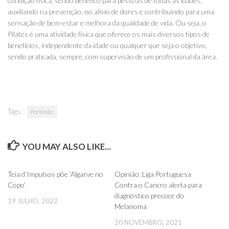
condição física, sendo benéfico para pessoas de todas as idades,
auxiliando na prevenção, no alívio de dores e contribuindo para uma
sensação de bem-estar e melhora da qualidade de vida. Ou seja, o
Pilates é uma atividade física que oferece os mais diversos tipos de
benefícios, independente da idade ou qualquer que seja o objetivo,
sendo praticada, sempre, com supervisão de um profissional da área.
Tags:
Portimão
YOU MAY ALSO LIKE...
0
0
Teia d’Impulsos põe ‘Algarve no
Opinião: Liga Portuguesa
Copo’
Contra o Cancro alerta para
diagnóstico precoce do
19 JULHO, 2022
Melanoma
20 NOVEMBRO, 2021