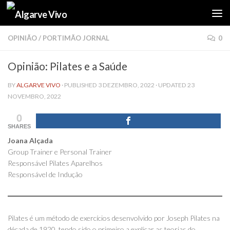
Skip to content
OPINIÃO
/
PORTIMÃO JORNAL
0
Opinião: Pilates e a Saúde
BY
ALGARVE VIVO
· PUBLISHED
3 DEZEMBRO, 2022
· UPDATED
23
NOVEMBRO, 2022
0
SHARES
Joana Alçada
Group Trainer e Personal Trainer
Responsável Pilates Aparelhos
Responsável de Indução
Pilates é um método de exercícios desenvolvido por Joseph Pilates na
década de 1920, tendo sido o primeiro a explicar as teorias do