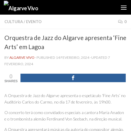
Skip to content
CULTURA
/
EVENTO
0
Orquestra de Jazz do Algarve apresenta ‘Fine
Arts’ em Lagoa
BY
ALGARVE VIVO
· PUBLISHED
14 FEVEREIRO, 2024
· UPDATED
7
FEVEREIRO, 2024
0
SHARES
A Orquestra de Jazz do Algarve apresenta o espetáculo ‘Fine Arts’ no
Auditório Carlos do Carmo, no dia 17 de fevereiro, às 19h00.
O concerto terá como convidados especiais a cantora Maria Anadon
e o trombonista alemão Ferdinand Von Seebach, na direção musical.
A Orquestra apresentará músicas da autoria do compositor alemão,