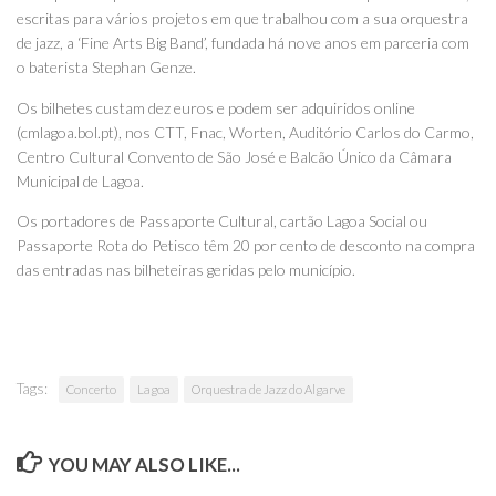
escritas para vários projetos em que trabalhou com a sua orquestra
de jazz, a ‘Fine Arts Big Band’, fundada há nove anos em parceria com
o baterista Stephan Genze.
Os bilhetes custam dez euros e podem ser adquiridos online
(cmlagoa.bol.pt), nos CTT, Fnac, Worten, Auditório Carlos do Carmo,
Centro Cultural Convento de São José e Balcão Único da Câmara
Municipal de Lagoa.
Os portadores de Passaporte Cultural, cartão Lagoa Social ou
Passaporte Rota do Petisco têm 20 por cento de desconto na compra
das entradas nas bilheteiras geridas pelo município.
Tags:
Concerto
Lagoa
Orquestra de Jazz do Algarve
YOU MAY ALSO LIKE...