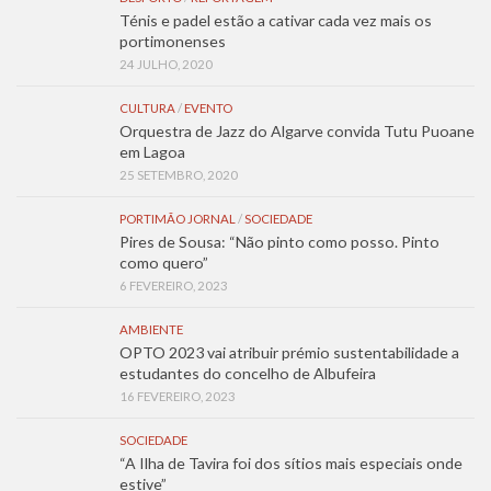
Ténis e padel estão a cativar cada vez mais os
portimonenses
24 JULHO, 2020
CULTURA
/
EVENTO
Orquestra de Jazz do Algarve convida Tutu Puoane
em Lagoa
25 SETEMBRO, 2020
PORTIMÃO JORNAL
/
SOCIEDADE
Pires de Sousa: “Não pinto como posso. Pinto
como quero”
6 FEVEREIRO, 2023
AMBIENTE
OPTO 2023 vai atribuir prémio sustentabilidade a
estudantes do concelho de Albufeira
16 FEVEREIRO, 2023
SOCIEDADE
“A Ilha de Tavira foi dos sítios mais especiais onde
estive”