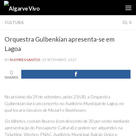
Skip to content
CULTURA
0
Orquestra Gulbenkian apresenta-se em
Lagoa
BY
RUI PIRES SANTOS
·
25 SETEMBRO, 2017
0
SHARES
No próximo dia 29 de setembro, pelas 21h30, a Orquestra
Gulbenkian dará um concerto no Auditório Municipal de Lagoa, no
qual tocará clássicos de Mozart e Beethoven.
Os bilhetes, custam 8euros (com desconto de 20 por cento mediante
apresentação do Passaporte Cultural) e podem ser adquiridos na
Ticketline, Worten, FNAC, Auditório Municipal, Balcão Único e