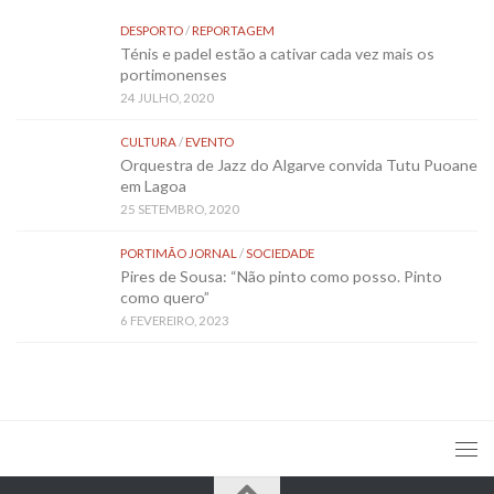
DESPORTO
/
REPORTAGEM
Ténis e padel estão a cativar cada vez mais os
portimonenses
24 JULHO, 2020
CULTURA
/
EVENTO
Orquestra de Jazz do Algarve convida Tutu Puoane
em Lagoa
25 SETEMBRO, 2020
PORTIMÃO JORNAL
/
SOCIEDADE
Pires de Sousa: “Não pinto como posso. Pinto
como quero”
6 FEVEREIRO, 2023