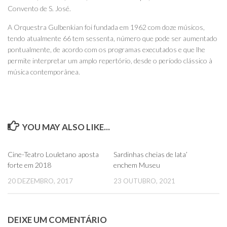
Convento de S. José.
A Orquestra Gulbenkian foi fundada em 1962 com doze músicos,
tendo atualmente 66 tem sessenta, número que pode ser aumentado
pontualmente, de acordo com os programas executados e que lhe
permite interpretar um amplo repertório, desde o período clássico à
música contemporânea.
YOU MAY ALSO LIKE...
0
0
Cine-Teatro Louletano aposta
Sardinhas cheias de lata’
forte em 2018
enchem Museu
20 DEZEMBRO, 2017
23 OUTUBRO, 2021
DEIXE UM COMENTÁRIO