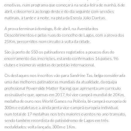
emotivas, num programa que começará na sexta-feira de manhã, 6 de
abril, e decorrerá ao longo deste e do dia seguinte com sessões
matinais, à tarde e à noite, na pista da Escola Júlio Dantas.
A prova terminará domingo, 8 de abril, na Avenida dos
Descobrimentos e pelas ruas do concelho de Lagos, com a prova dos
25Km, percorridos num circuito à volta da cidade.
São já perto de 550 os patinadores registados a poucos dias do
encerramento das inscrições, estando confirmados 16 países, 96
clubes e inúmeras vedetas do pelotão internacional.
Os destaques nos inscritos vão para Sandrine Tas, belga considerada
uma das melhores patinadoras mundiais da atualidade, da equipa
profissional Powerslide Matter Racing, que apresenta um currículo
assinalável e que, apenas em 2017, foi vice campeã mundial de 20Km,
medalha de ouro nos World Games na Polónia, bi-campeã europeia de
300m e estafetas e a ainda penta vice-campeã europeia individual,
num total de 17 medalhas nos três maiores eventos no ano transato,
sendo também recordista do patinódromo de Lagos em três
modalidades: volta lançada, 300m e 1Km.