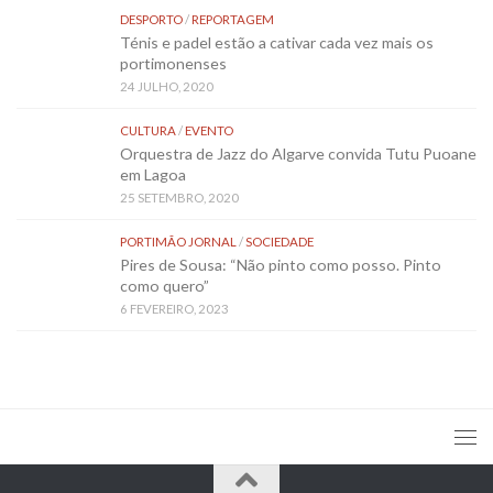
DESPORTO
/
REPORTAGEM
Ténis e padel estão a cativar cada vez mais os
portimonenses
24 JULHO, 2020
CULTURA
/
EVENTO
Orquestra de Jazz do Algarve convida Tutu Puoane
em Lagoa
25 SETEMBRO, 2020
PORTIMÃO JORNAL
/
SOCIEDADE
Pires de Sousa: “Não pinto como posso. Pinto
como quero”
6 FEVEREIRO, 2023