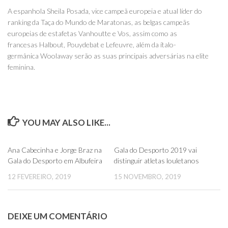
A espanhola Sheila Posada, vice campeã europeia e atual líder do
ranking da Taça do Mundo de Maratonas, as belgas campeãs
europeias de estafetas Vanhoutte e Vos, assim como as
francesas Halbout, Pouydebat e Lefeuvre, além da ítalo-
germânica Woolaway serão as suas principais adversárias na elite
feminina.
YOU MAY ALSO LIKE...
0
0
Ana Cabecinha e Jorge Braz na
Gala do Desporto 2019 vai
Gala do Desporto em Albufeira
distinguir atletas louletanos
12 FEVEREIRO, 2019
15 NOVEMBRO, 2019
DEIXE UM COMENTÁRIO