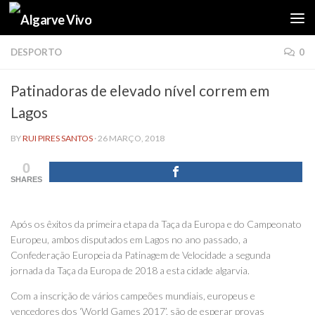
Skip to content
DESPORTO
0
Patinadoras de elevado nível correm em
Lagos
BY
RUI PIRES SANTOS
·
26 MARÇO, 2018
0
SHARES
Após os êxitos da primeira etapa da Taça da Europa e do Campeonato
Europeu, ambos disputados em Lagos no ano passado, a
Confederação Europeia da Patinagem de Velocidade a segunda
jornada da Taça da Europa de 2018 a esta cidade algarvia.
Com a inscrição de vários campeões mundiais, europeus e
vencedores dos ‘World Games 2017’, são de esperar provas