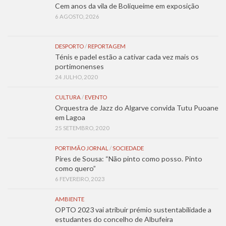
Cem anos da vila de Boliqueime em exposição
6 AGOSTO, 2026
DESPORTO
/
REPORTAGEM
Ténis e padel estão a cativar cada vez mais os
portimonenses
24 JULHO, 2020
CULTURA
/
EVENTO
Orquestra de Jazz do Algarve convida Tutu Puoane
em Lagoa
25 SETEMBRO, 2020
PORTIMÃO JORNAL
/
SOCIEDADE
Pires de Sousa: “Não pinto como posso. Pinto
como quero”
6 FEVEREIRO, 2023
AMBIENTE
OPTO 2023 vai atribuir prémio sustentabilidade a
estudantes do concelho de Albufeira