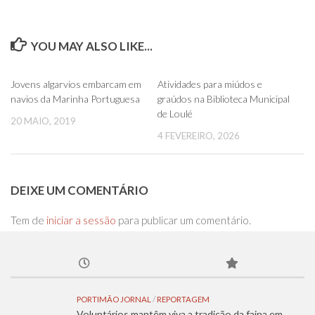
YOU MAY ALSO LIKE...
0
0
Jovens algarvios embarcam em
Atividades para miúdos e
navios da Marinha Portuguesa
graúdos na Biblioteca Municipal
de Loulé
20 MAIO, 2019
4 FEVEREIRO, 2026
DEIXE UM COMENTÁRIO
Tem de
iniciar a sessão
para publicar um comentário.
PORTIMÃO JORNAL
/
REPORTAGEM
Voluntários mantêm viva a tradição da faina em