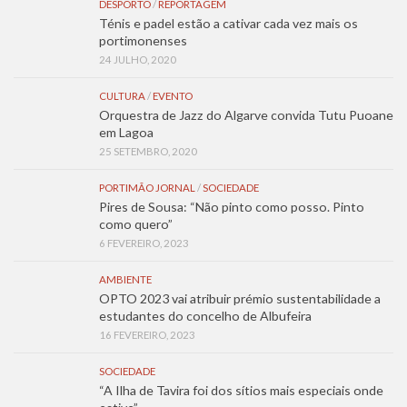
DESPORTO
/
REPORTAGEM
Ténis e padel estão a cativar cada vez mais os
portimonenses
24 JULHO, 2020
CULTURA
/
EVENTO
Orquestra de Jazz do Algarve convida Tutu Puoane
em Lagoa
25 SETEMBRO, 2020
PORTIMÃO JORNAL
/
SOCIEDADE
Pires de Sousa: “Não pinto como posso. Pinto
como quero”
6 FEVEREIRO, 2023
AMBIENTE
OPTO 2023 vai atribuir prémio sustentabilidade a
estudantes do concelho de Albufeira
16 FEVEREIRO, 2023
SOCIEDADE
“A Ilha de Tavira foi dos sítios mais especiais onde