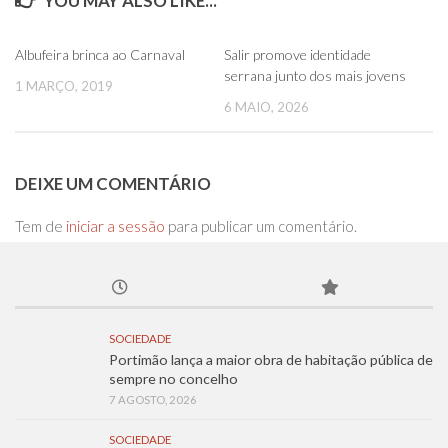
YOU MAY ALSO LIKE...
0
0
Albufeira brinca ao Carnaval
Salir promove identidade
serrana junto dos mais jovens
1 MARÇO, 2019
6 MAIO, 2026
DEIXE UM COMENTÁRIO
Tem de
iniciar a sessão
para publicar um comentário.
SOCIEDADE
Portimão lança a maior obra de habitação pública de
sempre no concelho
7 AGOSTO, 2026
SOCIEDADE