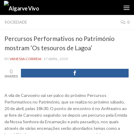
Skip to content
SOCIEDADE
0
Percursos Performativos no Património
mostram ‘Os tesouros de Lagoa’
BY
VANESSA CORREIA
·
17 ABRIL, 2019
0
SHARES
A vila de Carvoeiro vai ser palco do próximo Percursos
Performativos no Património, que se realiza no próximo sábado,
20 de abril, pelas 18h30. O ponto de encontro é no Anfiteatro ao
ar livre de Carvoeiro seguindo-se depois um percurso pela Ermida
da Nossa Senhora da Encarnação e pelo passadiço, nos quais
através de várias encenações serão abordados temas como a