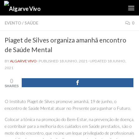
Skip to content
EVENTO
/
SAÚDE
0
Piaget de Silves organiza amanhã encontro
de Saúde Mental
BY
ALGARVE VIVO
· PUBLISHED
18 JUNHO, 2021
· UPDATED
18 JUNHO,
2021
0
SHARES
O Instituto Piaget de Silves promove amanhã, 19 de junho, o
encontro de Saúde Mental: atuar no Presente para ganhar o Futuro.
Colocar a tónica na promoção do Bem-Estar, na prevenção de doença,
e contribuir para a melhoria dos cuidados em Saúde prestados, são o
mote deste encontro, que reúne um leque privilegiado de profissionais