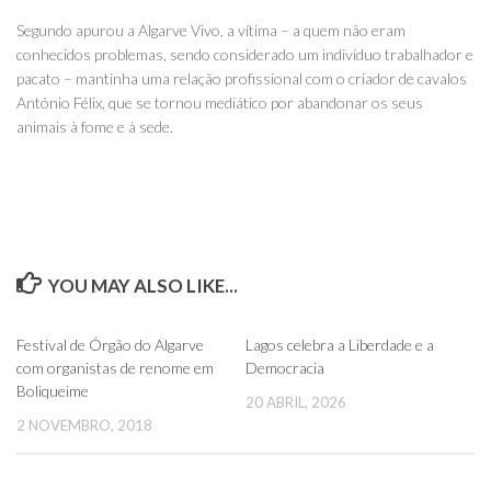
Segundo apurou a Algarve Vivo, a vítima – a quem não eram
conhecidos problemas, sendo considerado um indivíduo trabalhador e
pacato – mantinha uma relação profissional com o criador de cavalos
António Félix, que se tornou mediático por abandonar os seus
animais à fome e à sede.
YOU MAY ALSO LIKE...
0
0
Festival de Órgão do Algarve
Lagos celebra a Liberdade e a
com organistas de renome em
Democracia
Boliqueime
20 ABRIL, 2026
2 NOVEMBRO, 2018