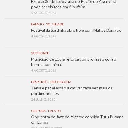
Exposição de fotografia do Recife do Algarve já
pode ser visitada em Albufeira
5 AGOSTO, 2026
EVENTO
/
SOCIEDADE
Festival da Sardinha abre hoje com Matias Damásio
4 AGOSTO, 2026
SOCIEDADE
Município de Loulé reforça compromisso com o
bem-estar animal
4 AGOSTO, 2026
DESPORTO
/
REPORTAGEM
Ténis e padel estão a cativar cada vez mais os
portimonenses
24 JULHO, 2020
CULTURA
/
EVENTO
Orquestra de Jazz do Algarve convida Tutu Puoane
em Lagoa