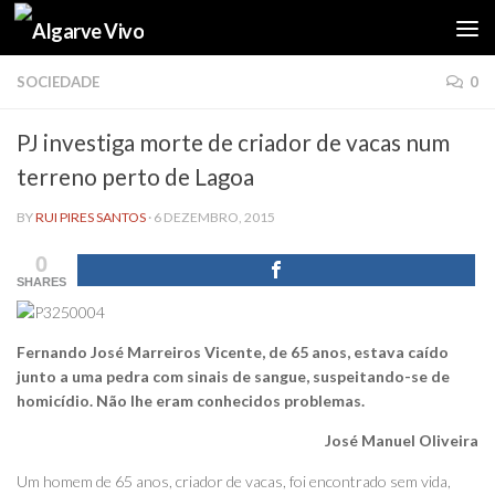
Skip to content
SOCIEDADE
0
PJ investiga morte de criador de vacas num
terreno perto de Lagoa
BY
RUI PIRES SANTOS
·
6 DEZEMBRO, 2015
0
SHARES
Fernando José Marreiros Vicente, de 65 anos, estava caído
junto a uma pedra com sinais de sangue, suspeitando-se de
homicídio. Não lhe eram conhecidos problemas.
José Manuel Oliveira
Um homem de 65 anos, criador de vacas, foi encontrado sem vida,