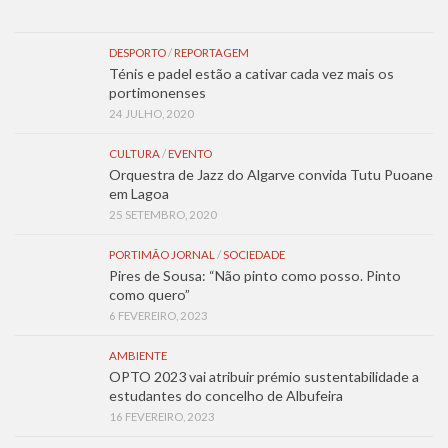
DESPORTO
/
REPORTAGEM
Ténis e padel estão a cativar cada vez mais os
portimonenses
24 JULHO, 2020
CULTURA
/
EVENTO
Orquestra de Jazz do Algarve convida Tutu Puoane
em Lagoa
25 SETEMBRO, 2020
PORTIMÃO JORNAL
/
SOCIEDADE
Pires de Sousa: “Não pinto como posso. Pinto
como quero”
6 FEVEREIRO, 2023
AMBIENTE
OPTO 2023 vai atribuir prémio sustentabilidade a
estudantes do concelho de Albufeira
16 FEVEREIRO, 2023