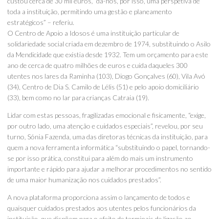
custou cerca de 30 mil euros, “dá-nos, por isso, uma perspetiva de
toda a instituição, permitindo uma gestão e planeamento
estratégicos” – referiu.
O Centro de Apoio a Idosos é uma instituição particular de
solidariedade social criada em dezembro de 1974, substituindo o Asilo
da Mendicidade que existia desde 1932. Tem um orçamento para este
ano de cerca de quatro milhões de euros e cuida daqueles 300
utentes nos lares da Raminha (103), Diogo Gonçalves (60), Vila Avó
(34), Centro de Dia S. Camilo de Lélis (51) e pelo apoio domiciliário
(33), bem como no lar para crianças Catraia (19).
Lidar com estas pessoas, fragilizadas emocional e fisicamente, “exige,
por outro lado, uma atenção e cuidados especiais”, revelou, por seu
turno, Sónia Fazenda, uma das diretoras técnicas da instituição, para
quem a nova ferramenta informática “substituindo o papel, tornando-
se por isso prática, constitui para além do mais um instrumento
importante e rápido para ajudar a melhorar procedimentos no sentido
de uma maior humanização nos cuidados prestados”.
A nova plataforma proporciona assim o lançamento de todos e
quaisquer cuidados prestados aos utentes pelos funcionários da
instituição, que dispõem para o efeito de terminais de ligação ao