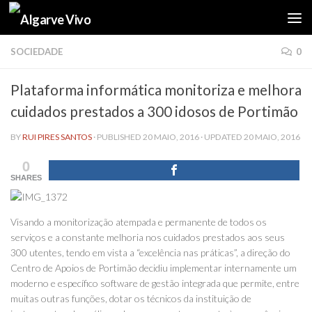
Skip to content
SOCIEDADE
0
Plataforma informática monitoriza e melhora
cuidados prestados a 300 idosos de Portimão
BY
RUI PIRES SANTOS
· PUBLISHED
20 MAIO, 2016
· UPDATED
20 MAIO, 2016
0
SHARES
Visando a monitorização atempada e permanente de todos os
serviços e a constante melhoria nos cuidados prestados aos seus
300 utentes, tendo em vista a “excelência nas práticas”, a direção do
Centro de Apoios de Portimão decidiu implementar internamente um
moderno e específico software de gestão integrada que permite, entre
muitas outras funções, dotar os técnicos da instituição de