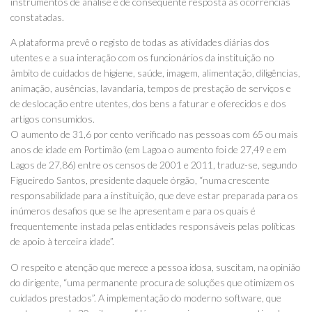
instrumentos de análise e de consequente resposta às ocorrências
constatadas.
A plataforma prevê o registo de todas as atividades diárias dos
utentes e a sua interação com os funcionários da instituição no
âmbito de cuidados de higiene, saúde, imagem, alimentação, diligências,
animação, ausências, lavandaria, tempos de prestação de serviços e
de deslocação entre utentes, dos bens a faturar e oferecidos e dos
artigos consumidos.
O aumento de 31,6 por cento verificado nas pessoas com 65 ou mais
anos de idade em Portimão (em Lagoa o aumento foi de 27,49 e em
Lagos de 27,86) entre os censos de 2001 e 2011, traduz-se, segundo
Figueiredo Santos, presidente daquele órgão, “numa crescente
responsabilidade para a instituição, que deve estar preparada para os
inúmeros desafios que se lhe apresentam e para os quais é
frequentemente instada pelas entidades responsáveis pelas políticas
de apoio à terceira idade”.
O respeito e atenção que merece a pessoa idosa, suscitam, na opinião
do dirigente, “uma permanente procura de soluções que otimizem os
cuidados prestados”. A implementação do moderno software, que