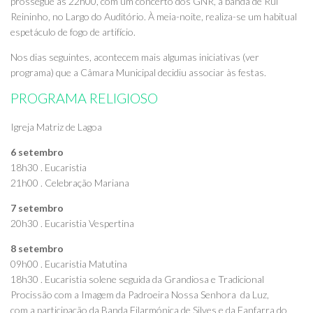
prossegue às 22h00, com um concerto dos GNR, a banda de Rui
Reininho, no Largo do Auditório. À meia-noite, realiza-se um habitual
espetáculo de fogo de artifício.
Nos dias seguintes, acontecem mais algumas iniciativas (ver
programa) que a Câmara Municipal decidiu associar às festas.
PROGRAMA RELIGIOSO
Igreja Matriz de Lagoa
6 setembro
18h30 . Eucaristia
21h00 . Celebração Mariana
7 setembro
20h30 . Eucaristia Vespertina
8 setembro
09h00 . Eucaristia Matutina
18h30 . Eucaristia solene seguida da Grandiosa e Tradicional
Procissão com a Imagem da Padroeira Nossa Senhora da Luz,
com a participação da Banda Filarmónica de Silves e da Fanfarra do