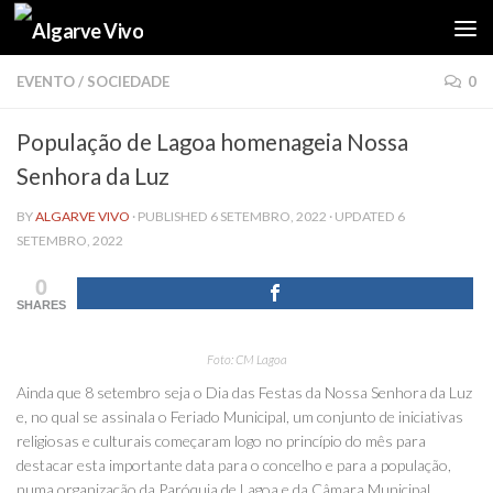
Skip to content
EVENTO
/
SOCIEDADE
0
População de Lagoa homenageia Nossa
Senhora da Luz
BY
ALGARVE VIVO
· PUBLISHED
6 SETEMBRO, 2022
· UPDATED
6
SETEMBRO, 2022
0
SHARES
Foto: CM Lagoa
Ainda que 8 setembro seja o Dia das Festas da Nossa Senhora da Luz
e, no qual se assinala o Feriado Municipal, um conjunto de iniciativas
religiosas e culturais começaram logo no princípio do mês para
destacar esta importante data para o concelho e para a população,
numa organização da Paróquia de Lagoa e da Câmara Municipal.