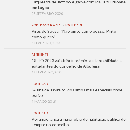
Orquestra de Jazz do Algarve convida Tutu Puoane
em Lagoa
25 SETEMBRO, 2020
PORTIMÃO JORNAL
/
SOCIEDADE
Pires de Sousa: “Não pinto como posso. Pinto
como quero”
6 FEVEREIRO, 2023
AMBIENTE
OPTO 2023 vai atribuir prémio sustentabilidade a
estudantes do concelho de Albufeira
16 FEVEREIRO, 2023
SOCIEDADE
“A Ilha de Tavira foi dos sítios mais especiais onde
estive”
4 MARÇO, 2015
SOCIEDADE
Portimão lança a maior obra de habitação pública de
sempre no concelho