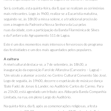
Será, contudo, esta quinta-feira, dia 8, que se realizam as cerimónias
mais relevantes. Logo às 9h00, realiza-se a Eucaristia matutina,
seguindo-se, às 18h30 a missa solene, e a tradicional procissão
com a imagem da Padroeira Nossa Senhora da Luz pelas
ruas da cidade, com a participação da Banda Filarmónica de Silves
e da Fanfarra do Agrupamento 511 de Lagoa.
Este é um dos momentos mais intensos e fervorosos do programa
das festividades e um dos mais aguardados pelos populares.
A cultura
A nível cultural destaca-se, a 7 de setembro, às 18h30, a
inauguração da exposição Farol de Alfanzina (Carvoeiro – Lagoa) –
‘Um século a alumiar a costa’, no Centro Cultural Convento São José.
Logo de seguida, às 19h00, decorre o espetáculo de música e dança
‘Bate Fado’, de Jonas & Lander, no Auditório Carlos do Carmo. Para
as 21h30, está agendado um tributo aos Abba pela Banda Companhia
Limitada, na rua, em pleno Largo do Auditório.
Na quinta-feira, dia 8, após as comemorações religiosas, a festa