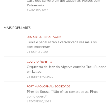
Casa dos Barreto em destaque nas ‘Noites com
Património’
7 AGOSTO, 2026
MAIS POPULARES
DESPORTO
/
REPORTAGEM
Ténis e padel estão a cativar cada vez mais os
portimonenses
24 JULHO, 2020
CULTURA
/
EVENTO
Orquestra de Jazz do Algarve convida Tutu Puoane
em Lagoa
25 SETEMBRO, 2020
PORTIMÃO JORNAL
/
SOCIEDADE
Pires de Sousa: “Não pinto como posso. Pinto
como quero”
6 FEVEREIRO, 2023