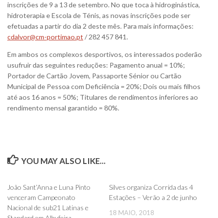
inscrições de 9 a 13 de setembro. No que toca à hidroginástica,
hidroterapia e Escola de Ténis, as novas inscrições pode ser
efetuadas a partir do dia 2 deste mês. Para mais informações:
cdalvor@cm-portimao.pt
/ 282 457 841.
Em ambos os complexos desportivos, os interessados poderão
usufruir das seguintes reduções: Pagamento anual = 10%;
Portador de Cartão Jovem, Passaporte Sénior ou Cartão
Municipal de Pessoa com Deficiência = 20%; Dois ou mais filhos
até aos 16 anos = 50%; Titulares de rendimentos inferiores ao
rendimento mensal garantido = 80%.
YOU MAY ALSO LIKE...
0
0
João Sant’Anna e Luna Pinto
Silves organiza Corrida das 4
venceram Campeonato
Estações – Verão a 2 de junho
Nacional de sub21 Latinas e
18 MAIO, 2018
Standard em Albufeira