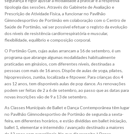
segurança e rigor ajustar a modalidade a praticar e a respetiva
tipologia das sessões. Através do Gabinete de Avaliação e
Prescrição de Atividade Física, a funcionar no Pavilhão
Gimnodesportivo de Portimão em colaboração com o Centro de
Saúde de Portimão, vai ser possível efetuar o registo da evolução
dos níveis de resistência cardiorrespiratória e muscular,
flexibilidade, equilíbrio e composição corporal.
O Portimão Gym, cujas aulas arrancam a 16 de setembro, é um
programa que abrange algumas modalidades habitualmente
praticadas em ginásios, com diferentes níveis, destinadas a
pessoas com mais de 16 anos. Dispõe de aulas de yoga, pilates,
hipopressivos, zumba, localizada e fitpower. Para crianças dos 4
aos 12 anos, tem disponíveis aulas de pop dance. As renovações
podem ser feitas de 2 a 6 de setembro, ao passo que as datas para
novas inscrições vão de 9 a 13 de setembro.
As Classes Municipais de Ballet e Dança Contemporânea têm lugar
no Pavilhão Gimnodesportivo de Portimão de segunda a sexta-
feira, em diferentes horários, e estão divididas em ballet iniciação,
ballet 1, elementar e intermédio / avançado destinado a maiores
de 12 anos com experiência. No que diz respeito à Dança