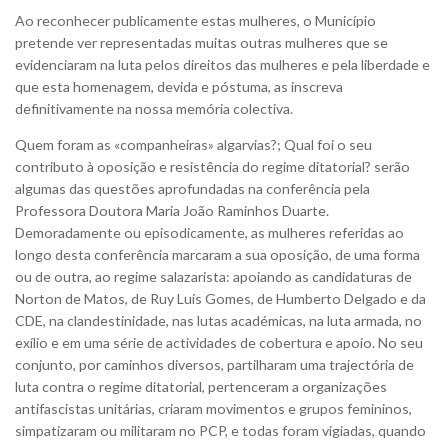
Ao reconhecer publicamente estas mulheres, o Município
pretende ver representadas muitas outras mulheres que se
evidenciaram na luta pelos direitos das mulheres e pela liberdade e
que esta homenagem, devida e póstuma, as inscreva
definitivamente na nossa memória colectiva.
Quem foram as «companheiras» algarvias?; Qual foi o seu
contributo à oposição e resistência do regime ditatorial? serão
algumas das questões aprofundadas na conferência pela
Professora Doutora Maria João Raminhos Duarte.
Demoradamente ou episodicamente, as mulheres referidas ao
longo desta conferência marcaram a sua oposição, de uma forma
ou de outra, ao regime salazarista: apoiando as candidaturas de
Norton de Matos, de Ruy Luís Gomes, de Humberto Delgado e da
CDE, na clandestinidade, nas lutas académicas, na luta armada, no
exílio e em uma série de actividades de cobertura e apoio. No seu
conjunto, por caminhos diversos, partilharam uma trajectória de
luta contra o regime ditatorial, pertenceram a organizações
antifascistas unitárias, criaram movimentos e grupos femininos,
simpatizaram ou militaram no PCP, e todas foram vigiadas, quando