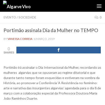
Skip to content
EVENTO
/
SOCIEDADE
0
Portimão assinala Dia da Mulher no TEMPO
BY
VANESSA CORREIA
·
6 MARÇO, 2019
0
SHARES
Portimão irá assinalar o Dia Internacional da Mulher, recordando as
mulheres algarvias que se opuseram ao regime ditatorial e que
durante tanto tempo foram esquecidas e estiveram na sombra da
História, ao promover a Conferência ‘A Resistência no feminino:
arte e narrativa das insurgentes algarvias’ agendada para o dia 8 de
março com a colaboração especial da Professora Doutora Maria
João Raminhos Duarte.