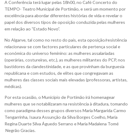
A Conferência terá lugar pelas 18h00, no Café Concerto do
TEMPO- Teatro Municipal de Portimão, e será um momento por
excelência para abordar diferentes histórias de vida e revelar o
papel dos diversos tipos de oposição conduzida pelas mulheres
em relação ao “Estado Novo”.
No Algarve, tal como no resto do país, esta oposição/resistência
relacionava-se com factores particulares de pertença social e
económica do universo feminino: as mulheres assalariadas
(operárias, costureiras, etc.), as mulheres militantes do PCP, nos
bastidores da clandestinidade, e as que provinham da burguesia
republicana e com estudos, de elites que congregavam as
mulheres das classes sociais mais elevadas (professoras, artistas,
médicas).
Por esta ocasião, o Município de Portimão irá homenagear
mulheres que se notabilizaram na resistência à ditadura, tomando
como paradigma desses grupos diversos Maria Margarida Carmo
Tengarrinha,
Isaura Assunção da Silva Borges Coelho, Maria
Regina Duarte Silva Águedo Serrano e
Maria Madalena Tomé
Negrão Gracias.