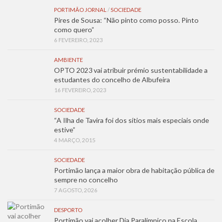
PORTIMÃO JORNAL
/
SOCIEDADE
Pires de Sousa: “Não pinto como posso. Pinto
como quero”
6 FEVEREIRO, 2023
AMBIENTE
OPTO 2023 vai atribuir prémio sustentabilidade a
estudantes do concelho de Albufeira
16 FEVEREIRO, 2023
SOCIEDADE
“A Ilha de Tavira foi dos sítios mais especiais onde
estive”
4 MARÇO, 2015
SOCIEDADE
Portimão lança a maior obra de habitação pública de
sempre no concelho
7 AGOSTO, 2026
DESPORTO
Portimão vai acolher Dia Paralímpico na Escola