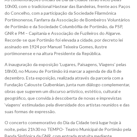
10h00, com o tradicional Hastear das Bandeiras, frente aos Paços
do Concelho, com a participação da Sociedade Filarmónica
Portimonense, Fanfarra da Associação de Bombeiros Voluntários
de Portimão e da Sociedade Columbófila de Portimão, da PSP,
GNR e PM – Capitania e Associação de Fuzileiros do Algarve.
Recorde-se que Portimão foi elevada a cidade, por decreto lei
assinado em 1924 por Manuel Teixeira Gomes, ilustre
portimonense e na altura Presidente da República.
A inauguração da exposição ‘Lugares, Paisagens, Viagens’ pelas
18h00, no Museu de Portimão irá marcar a agenda de dia 8 de
dezembro. Esta exposição, realizada através da parceria com a
Fundação Calouste Gulbenkian, junta num diálogo complementar,
obras que sugerem um discurso artístico, estético, cultural e
geográfico, que convida à descoberta de novas e imprevistas
‘viagens’ estimuladas pela diversidade dos artistas reunidos e das
suas formas de expressão.
O concerto comemorativo do Dia da Cidade terá lugar hoje à
noite, pelas 21h30 no TEMPO- Teatro Municipal de Portimão pela
Banda Sinfónica da GNR, com entrada gratuita mediante