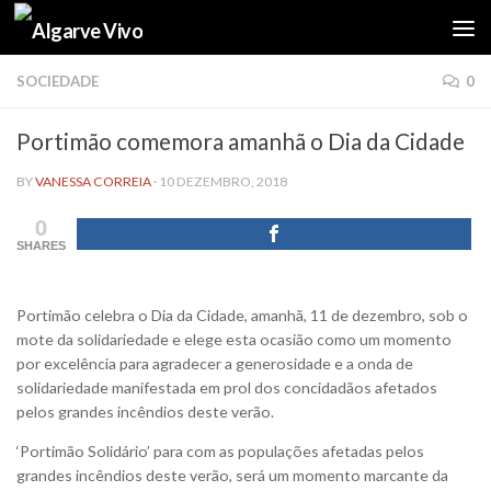
Skip to content
SOCIEDADE
0
Portimão comemora amanhã o Dia da Cidade
BY
VANESSA CORREIA
·
10 DEZEMBRO, 2018
0
SHARES
Portimão celebra o Dia da Cidade, amanhã, 11 de dezembro, sob o
mote da solidariedade e elege esta ocasião como um momento
por excelência para agradecer a generosidade e a onda de
solidariedade manifestada em prol dos concidadãos afetados
pelos grandes incêndios deste verão.
‘Portimão Solidário’ para com as populações afetadas pelos
grandes incêndios deste verão, será um momento marcante da