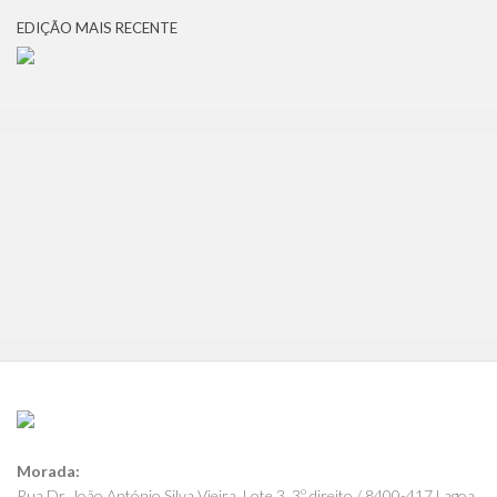
EDIÇÃO MAIS RECENTE
Morada:
Rua Dr. João António Silva Vieira, Lote 3, 3º direito / 8400-417 Lagoa