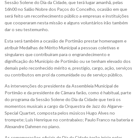
Sessão Solene do Dia da Cidade, que terá lugar amanhã, pelas
16h00 no Salão Nobre dos Paços do Concelho, ocasião em que
será feito um reconhecimento público a empresas e instituições
que cooperaram nesta missão e alguns voluntários irão também
dar o seu testemunho.
Esta será também a ocasião de Portimão prestar homenagem e
atribuir Medalhas de Mérito Municipal a pessoas coletivas e
singulares que contribuíram para o engrandecimento e
dignificação do Município de Portimão ou se tenham elevado dos
demais pelo reconhecido mérito e, prestígio, cargo, ação, serviços
ou contributos em prol da comunidade ou de serviço público.
As intervenções do presidente da Assembleia Municipal de
Portimão e da presidente de Câmara farão, como é habitual, parte
do programa da Sessão Solene do Dia da Cidade que terá os
momentos musicais a cargo da Orquestra de Jazz do Algarve-
Special Quartet, composta pelos músicos Hugo Alves no
trompete; Luís Henrique no contrabaixo; Paulo Franco na bateria e
Alexandre Dahmen no piano.
As comemorações oficiais de Dia da Cidade terão início pelas