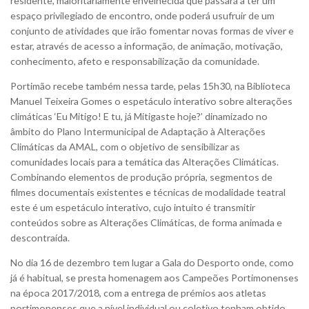
residente, maioritariamente envelhecida que passará a ter um
espaço privilegiado de encontro, onde poderá usufruir de um
conjunto de atividades que irão fomentar novas formas de viver e
estar, através de acesso a informação, de animação, motivação,
conhecimento, afeto e responsabilização da comunidade.
Portimão recebe também nessa tarde, pelas 15h30, na Biblioteca
Manuel Teixeira Gomes o espetáculo interativo sobre alterações
climáticas ‘Eu Mitigo! E tu, já Mitigaste hoje?’ dinamizado no
âmbito do Plano Intermunicipal de Adaptação à Alterações
Climáticas da AMAL, com o objetivo de sensibilizar as
comunidades locais para a temática das Alterações Climáticas.
Combinando elementos de produção própria, segmentos de
filmes documentais existentes e técnicas de modalidade teatral
este é um espetáculo interativo, cujo intuito é transmitir
conteúdos sobre as Alterações Climáticas, de forma animada e
descontraída.
No dia 16 de dezembro tem lugar a Gala do Desporto onde, como
já é habitual, se presta homenagem aos Campeões Portimonenses
na época 2017/2018, com a entrega de prémios aos atletas
portimonenses que a nível individual ou coletivo tenham obtido