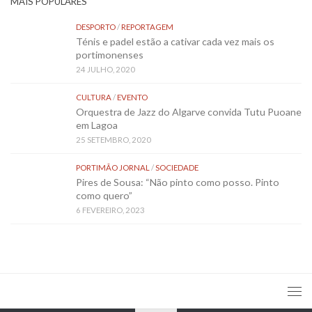
MAIS POPULARES
DESPORTO
/
REPORTAGEM
Ténis e padel estão a cativar cada vez mais os
portimonenses
24 JULHO, 2020
CULTURA
/
EVENTO
Orquestra de Jazz do Algarve convida Tutu Puoane
em Lagoa
25 SETEMBRO, 2020
PORTIMÃO JORNAL
/
SOCIEDADE
Pires de Sousa: “Não pinto como posso. Pinto
como quero”
6 FEVEREIRO, 2023