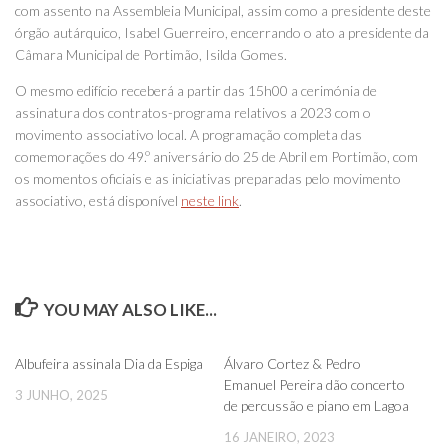
com assento na Assembleia Municipal, assim como a presidente deste
órgão autárquico, Isabel Guerreiro, encerrando o ato a presidente da
Câmara Municipal de Portimão, Isilda Gomes.
O mesmo edifício receberá a partir das 15h00 a cerimónia de
assinatura dos contratos-programa relativos a 2023 com o
movimento associativo local. A programação completa das
comemorações do 49.º aniversário do 25 de Abril em Portimão, com
os momentos oficiais e as iniciativas preparadas pelo movimento
associativo, está disponível
neste link
.
YOU MAY ALSO LIKE...
0
0
Albufeira assinala Dia da Espiga
Álvaro Cortez & Pedro
Emanuel Pereira dão concerto
3 JUNHO, 2025
de percussão e piano em Lagoa
16 JANEIRO, 2023