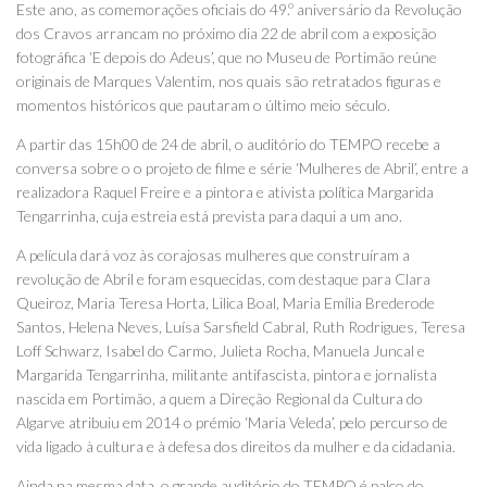
Este ano, as comemorações oficiais do 49.º aniversário da Revolução
dos Cravos arrancam no próximo dia 22 de abril com a exposição
fotográfica ‘E depois do Adeus’, que no Museu de Portimão reúne
originais de Marques Valentim, nos quais são retratados figuras e
momentos históricos que pautaram o último meio século.
A partir das 15h00 de 24 de abril, o auditório do TEMPO recebe a
conversa sobre o o projeto de filme e série ‘Mulheres de Abril’, entre a
realizadora Raquel Freire e a pintora e ativista política Margarida
Tengarrinha, cuja estreia está prevista para daqui a um ano.
A película dará voz às corajosas mulheres que construíram a
revolução de Abril e foram esquecidas, com destaque para Clara
Queiroz, Maria Teresa Horta, Lilica Boal, Maria Emília Brederode
Santos, Helena Neves, Luísa Sarsfield Cabral, Ruth Rodrigues, Teresa
Loff Schwarz, Isabel do Carmo, Julieta Rocha, Manuela Juncal e
Margarida Tengarrinha, militante antifascista, pintora e jornalista
nascida em Portimão, a quem a Direção Regional da Cultura do
Algarve atribuiu em 2014 o prémio ‘Maria Veleda’, pelo percurso de
vida ligado à cultura e à defesa dos direitos da mulher e da cidadania.
Ainda na mesma data, o grande auditório do TEMPO é palco do