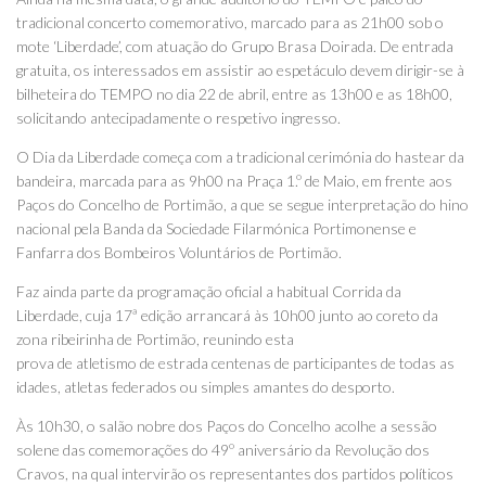
tradicional concerto comemorativo, marcado para as 21h00 sob o
mote ‘Liberdade’, com atuação do Grupo Brasa Doirada. De entrada
gratuita, os interessados em assistir ao espetáculo devem dirigir-se à
bilheteira do TEMPO no dia 22 de abril, entre as 13h00 e as 18h00,
solicitando antecipadamente o respetivo ingresso.
O Dia da Liberdade começa com a tradicional cerimónia do hastear da
bandeira, marcada para as 9h00 na Praça 1.º de Maio, em frente aos
Paços do Concelho de Portimão, a que se segue interpretação do hino
nacional pela Banda da Sociedade Filarmónica Portimonense e
Fanfarra dos Bombeiros Voluntários de Portimão.
Faz ainda parte da programação oficial a habitual Corrida da
Liberdade, cuja 17ª edição arrancará às 10h00 junto ao coreto da
zona ribeirinha de Portimão, reunindo esta
prova de atletismo de estrada centenas de participantes de todas as
idades, atletas federados ou simples amantes do desporto.
Às 10h30, o salão nobre dos Paços do Concelho acolhe a sessão
solene das comemorações do 49º aniversário da Revolução dos
Cravos, na qual intervirão os representantes dos partidos políticos