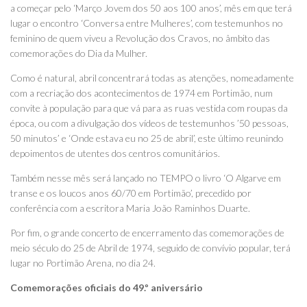
a começar pelo ‘Março Jovem dos 50 aos 100 anos’, mês em que terá
lugar o encontro ‘Conversa entre Mulheres’, com testemunhos no
feminino de quem viveu a Revolução dos Cravos, no âmbito das
comemorações do Dia da Mulher.
Como é natural, abril concentrará todas as atenções, nomeadamente
com a recriação dos acontecimentos de 1974 em Portimão, num
convite à população para que vá para as ruas vestida com roupas da
época, ou com a divulgação dos vídeos de testemunhos ’50 pessoas,
50 minutos’ e ‘Onde estava eu no 25 de abril’, este último reunindo
depoimentos de utentes dos centros comunitários.
Também nesse mês será lançado no TEMPO o livro ‘O Algarve em
transe e os loucos anos 60/70 em Portimão’, precedido por
conferência com a escritora Maria João Raminhos Duarte.
Por fim, o grande concerto de encerramento das comemorações de
meio século do 25 de Abril de 1974, seguido de convívio popular, terá
lugar no Portimão Arena, no dia 24.
Comemorações oficiais do 49.º aniversário