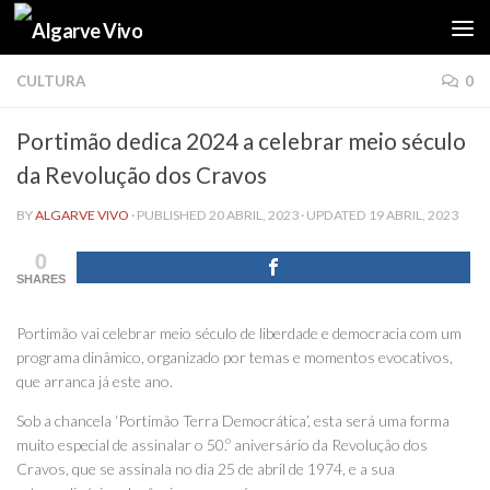
Skip to content
CULTURA
0
Portimão dedica 2024 a celebrar meio século
da Revolução dos Cravos
BY
ALGARVE VIVO
· PUBLISHED
20 ABRIL, 2023
· UPDATED
19 ABRIL, 2023
0
SHARES
Portimão vai celebrar meio século de liberdade e democracia com um
programa dinâmico, organizado por temas e momentos evocativos,
que arranca já este ano.
Sob a chancela ‘Portimão Terra Democrática’, esta será uma forma
muito especial de assinalar o 50.º aniversário da Revolução dos
Cravos, que se assinala no dia 25 de abril de 1974, e a sua