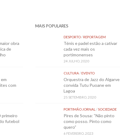
MAIS POPULARES
DESPORTO
/
REPORTAGEM
maior obra
Ténis e padel estão a cativar
ica de
cada vez mais os
lho
portimonenses
24 JULHO, 2020
CULTURA
/
EVENTO
o em
Orquestra de Jazz do Algarve
ites com
convida Tutu Puoane em
Lagoa
25 SETEMBRO, 2020
PORTIMÃO JORNAL
/
SOCIEDADE
 primeiro
Pires de Sousa: “Não pinto
 do futebol
como posso. Pinto como
quero”
6 FEVEREIRO, 2023