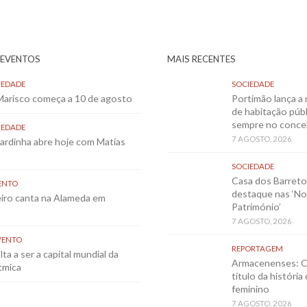
 EVENTOS
MAIS RECENTES
IEDADE
SOCIEDADE
 Marisco começa a 10 de agosto
Portimão lança a 
de habitação públ
sempre no conce
IEDADE
7 AGOSTO, 2026
Sardinha abre hoje com Matias
SOCIEDADE
Casa dos Barret
ENTO
destaque nas ‘No
eiro canta na Alameda em
Património’
7 AGOSTO, 2026
VENTO
REPORTAGEM
ta a ser a capital mundial da
Armacenenses: O
tmica
título da história
feminino
7 AGOSTO, 2026