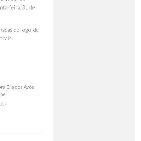
ta-feira, 31 de
nhadas de fogo-de-
ocais.
0
bra Dia dos Avós
ine
017