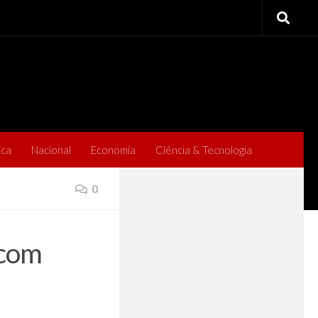
ica
Nacional
Economia
Ciência & Tecnologia
0
 com