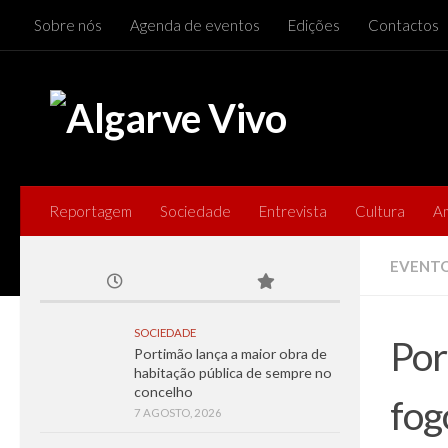
Sobre nós
Agenda de eventos
Edições
Contactos
Skip to content
Reportagem
Sociedade
Entrevista
Cultura
A
EVENT
SOCIEDADE
Por
Portimão lança a maior obra de
habitação pública de sempre no
concelho
fog
7 AGOSTO, 2026