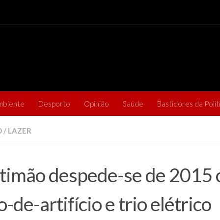
mbiente
Desporto
Opinião
Saúde
Bastidores da Polít
O
/
LAZER
timão despede-se de 2015
o-de-artifício e trio elétrico