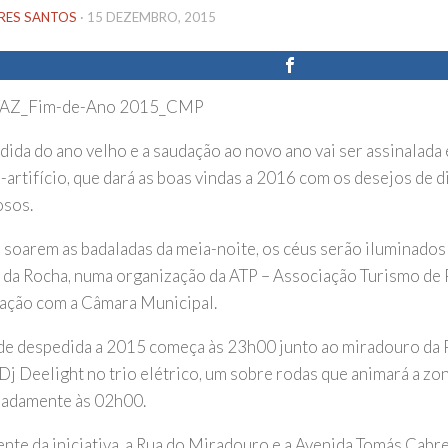
IRES SANTOS
·
15 DEZEMBRO, 2015
dida do ano velho e a saudação ao novo ano vai ser assinalad
-artifício, que dará as boas vindas a 2016 com os desejos de d
osos.
soarem as badaladas da meia-noite, os céus serão iluminados 
a da Rocha, numa organização da ATP – Associação Turismo de
ação com a Câmara Municipal.
 de despedida a 2015 começa às 23h00 junto ao miradouro da P
Dj Deelight no trio elétrico, um sobre rodas que animará a zon
adamente às 02h00.
nte da iniciativa, a Rua do Miradouro e a Avenida Tomás Cabre