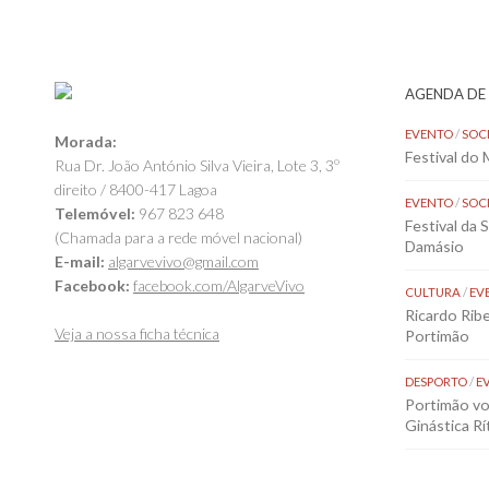
AGENDA DE
EVENTO
/
SOC
Morada:
Festival do
Rua Dr. João António Silva Vieira, Lote 3, 3º
direito / 8400-417 Lagoa
EVENTO
/
SOC
Telemóvel:
967 823 648
Festival da 
(Chamada para a rede móvel nacional)
Damásio
E-mail:
algarvevivo@gmail.com
Facebook:
facebook.com/AlgarveVivo
CULTURA
/
EV
Ricardo Rib
Veja a nossa ficha técnica
Portimão
DESPORTO
/
E
Portimão vol
Ginástica Rí