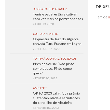
DEIXE
DESPORTO
/
REPORTAGEM
Ténis e padel estão a cativar
Tem de
i
cada vez mais os portimonenses
24 JULHO, 2020
CULTURA
/
EVENTO
Orquestra de Jazz do Algarve
convida Tutu Puoane em Lagoa
25 SETEMBRO, 2020
PORTIMÃO JORNAL
/
SOCIEDADE
Pires de Sousa: “Não pinto
como posso. Pinto como
quero”
6 FEVEREIRO, 2023
AMBIENTE
OPTO 2023 vai atribuir prémio
sustentabilidade a estudantes
do concelho de Albufeira
16 FEVEREIRO, 2023