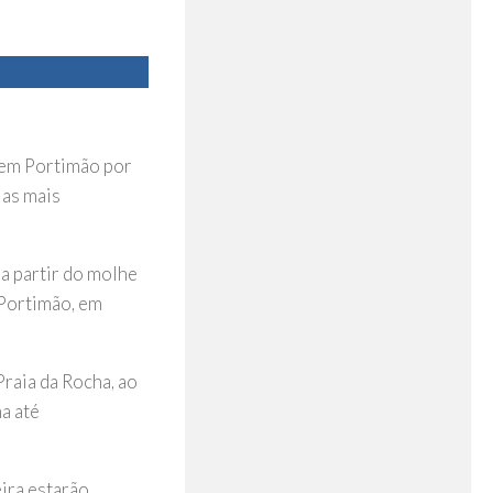
a em Portimão por
ias mais
a partir do molhe
 Portimão, em
raia da Rocha, ao
a até
ira estarão