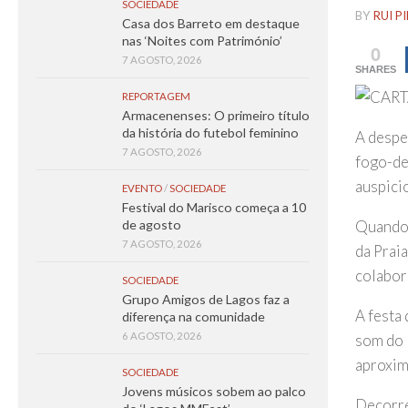
SOCIEDADE
BY
RUI P
Casa dos Barreto em destaque
nas ‘Noites com Património’
0
7 AGOSTO, 2026
SHARES
REPORTAGEM
Armacenenses: O primeiro título
da história do futebol feminino
A despe
7 AGOSTO, 2026
fogo-de
auspici
EVENTO
/
SOCIEDADE
Festival do Marisco começa a 10
Quando 
de agosto
7 AGOSTO, 2026
da Prai
colabor
SOCIEDADE
Grupo Amigos de Lagos faz a
A festa
diferença na comunidade
6 AGOSTO, 2026
som do 
aproxim
SOCIEDADE
Jovens músicos sobem ao palco
Decorre