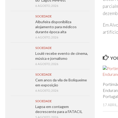
do ‘Lagos MMFest’
parcial
6 AGOSTO, 2026
dezembro
SOCIEDADE
Albufeira disponibiliza
Em Alvo
alojamento para médicos
artifíc
durante época alta
6 AGOSTO, 2026
SOCIEDADE
Loulé recebe evento de cinema,
YOU
música e jornalismo
6 AGOSTO, 2026
SOCIEDADE
Cem anos da vila de Boliqueime
Portimã
em exposição
Enduran
6 AGOSTO, 2026
Portugal
SOCIEDADE
17 ABRIL
Lagoa em contagem
decrescente para a FATACIL
5 AGOSTO, 2026