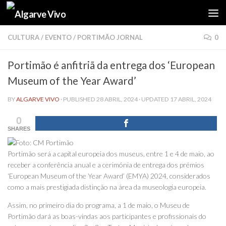
Skip to content
CULTURA
/
EVENTO
/
PORTIMÃO JORNAL
0
Portimão é anfitriã da entrega dos ‘European
Museum of the Year Award’
BY
ALGARVE VIVO
· PUBLISHED
28 ABRIL, 2024
· UPDATED
17 ABRIL, 2024
0
SHARES
Portimão será a capital europeia dos museus, entre 1 e 4 de maio, ao
receber a conferência anual e a cerimónia de entrega dos prémios
‘European Museum of the Year Award’ (EMYA) 2024, considerados
como a mais prestigiada distinção na área da museologia europeia.
Assim, no primeiro dia do programa, a 1 de maio, o Museu de
Portimão dará as boas-vindas aos participantes e profissionais do