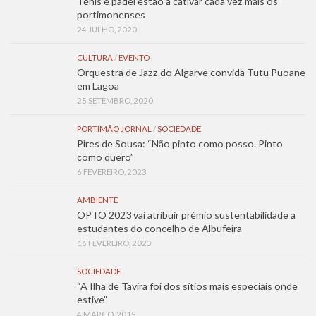
Ténis e padel estão a cativar cada vez mais os
portimonenses
24 JULHO, 2020
CULTURA
/
EVENTO
Orquestra de Jazz do Algarve convida Tutu Puoane
em Lagoa
25 SETEMBRO, 2020
PORTIMÃO JORNAL
/
SOCIEDADE
Pires de Sousa: “Não pinto como posso. Pinto
como quero”
6 FEVEREIRO, 2023
AMBIENTE
OPTO 2023 vai atribuir prémio sustentabilidade a
estudantes do concelho de Albufeira
16 FEVEREIRO, 2023
SOCIEDADE
“A Ilha de Tavira foi dos sítios mais especiais onde
estive”
4 MARÇO, 2015