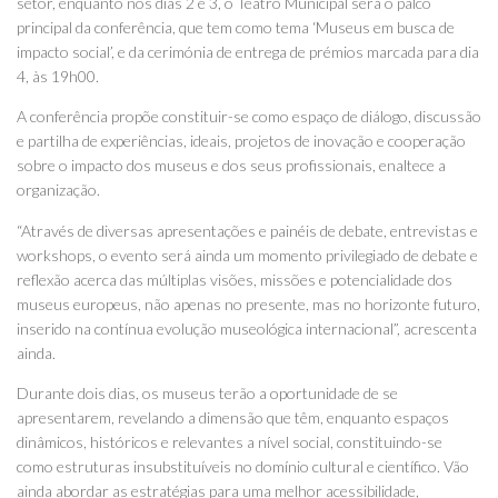
setor, enquanto nos dias 2 e 3, o Teatro Municipal será o palco
principal da conferência, que tem como tema ‘Museus em busca de
impacto social’, e da cerimónia de entrega de prémios marcada para dia
4, às 19h00.
A conferência propõe constituir-se como espaço de diálogo, discussão
e partilha de experiências, ideais, projetos de inovação e cooperação
sobre o impacto dos museus e dos seus profissionais, enaltece a
organização.
“Através de diversas apresentações e painéis de debate, entrevistas e
workshops, o evento será ainda um momento privilegiado de debate e
reflexão acerca das múltiplas visões, missões e potencialidade dos
museus europeus, não apenas no presente, mas no horizonte futuro,
inserido na contínua evolução museológica internacional”, acrescenta
ainda.
Durante dois dias, os museus terão a oportunidade de se
apresentarem, revelando a dimensão que têm, enquanto espaços
dinâmicos, históricos e relevantes a nível social, constituindo-se
como estruturas insubstituíveis no domínio cultural e científico. Vão
ainda abordar as estratégias para uma melhor acessibilidade,