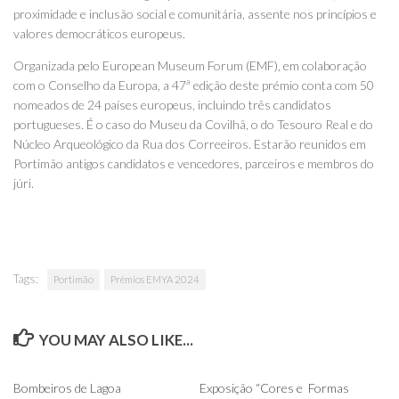
proximidade e inclusão social e comunitária, assente nos princípios e
valores democráticos europeus.
Organizada pelo European Museum Forum (EMF), em colaboração
com o Conselho da Europa, a 47ª edição deste prémio conta com 50
nomeados de 24 países europeus, incluindo três candidatos
portugueses. É o caso do Museu da Covilhã, o do Tesouro Real e do
Núcleo Arqueológico da Rua dos Correeiros. Estarão reunidos em
Portimão antigos candidatos e vencedores, parceiros e membros do
júri.
Tags:
Portimão
Prémios EMYA 2024
YOU MAY ALSO LIKE...
0
0
Bombeiros de Lagoa
Exposição “Cores e Formas