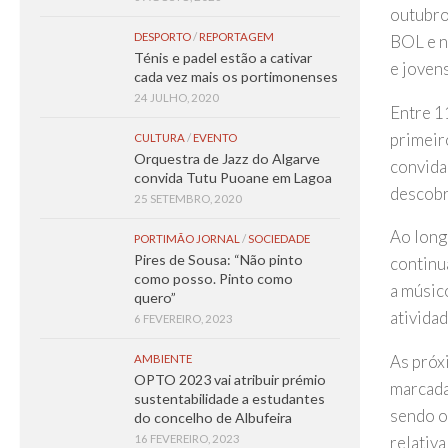
outubro
DESPORTO
/
REPORTAGEM
BOL e no
Ténis e padel estão a cativar
e jovens
cada vez mais os portimonenses
24 JULHO, 2020
Entre 1
primeir
CULTURA
/
EVENTO
Orquestra de Jazz do Algarve
convida
convida Tutu Puoane em Lagoa
descobr
25 SETEMBRO, 2020
Ao long
PORTIMÃO JORNAL
/
SOCIEDADE
Pires de Sousa: “Não pinto
continu
como posso. Pinto como
a músic
quero”
atividad
6 FEVEREIRO, 2023
As próx
AMBIENTE
OPTO 2023 vai atribuir prémio
marcadas
sustentabilidade a estudantes
sendo o
do concelho de Albufeira
16 FEVEREIRO, 2023
relativa