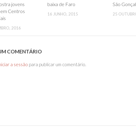
ostra jovens
baixa de Faro
São Gonça
s em Centros
16 JUNHO, 2015
25 OUTUBRO
ais
MBRO, 2016
 UM COMENTÁRIO
niciar a sessão
para publicar um comentário.