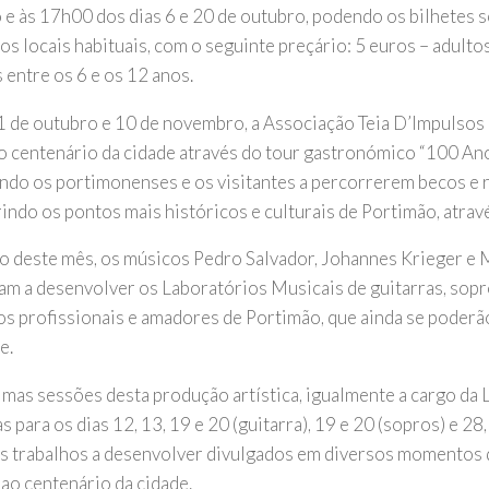
 e às 17h00 dos dias 6 e 20 de outubro, podendo os bilhetes s
s locais habituais, com o seguinte preçário: 5 euros – adultos
 entre os 6 e os 12 anos.
1 de outubro e 10 de novembro, a Associação Teia D’Impulsos 
o centenário da cidade através do tour gastronómico “100 An
ndo os portimonenses e os visitantes a percorrerem becos e r
indo os pontos mais históricos e culturais de Portimão, atravé
o deste mês, os músicos Pedro Salvador, Johannes Krieger e
am a desenvolver os Laboratórios Musicais de guitarras, sopro
os profissionais e amadores de Portimão, que ainda se poderã
e.
imas sessões desta produção artística, igualmente a cargo da 
 para os dias 12, 13, 19 e 20 (guitarra), 19 e 20 (sopros) e 28,
s trabalhos a desenvolver divulgados em diversos momentos
 ao centenário da cidade.