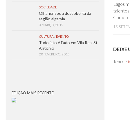
Lagos m
SOCIEDADE
talento
Olhanenses à descoberta da
Comerci
região algarvia
3 MARÇO, 2015
13 SETE
CULTURA
/
EVENTO
Tudo isto é Fado em Vila Real St.
António
DEIXE
20 FEVEREIRO, 2015
Tem de
i
EDIÇÃO MAIS RECENTE