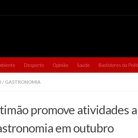
mbiente
Desporto
Opinião
Saúde
Bastidores da Polít
O
/
GASTRONOMIA
timão promove atividades ar
astronomia em outubro