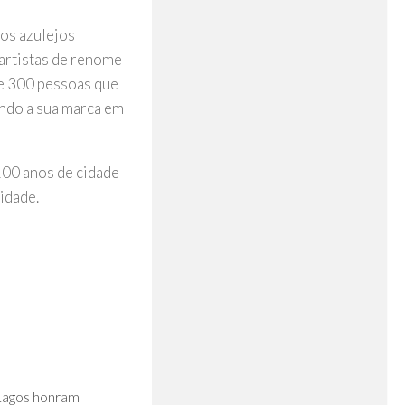
 os azulejos
 artistas de renome
de 300 pessoas que
xando a sua marca em
“100 anos de cidade
idade.
0
Lagos honram