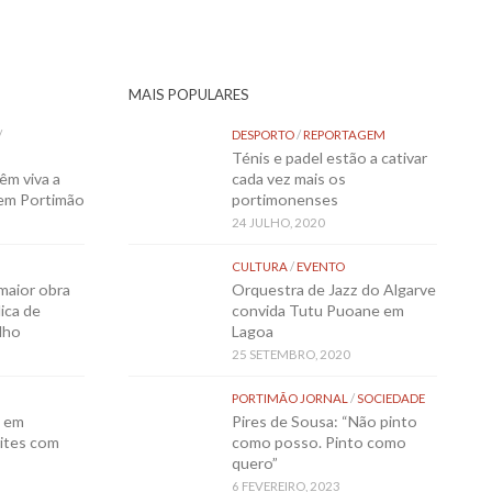
MAIS POPULARES
/
DESPORTO
/
REPORTAGEM
Ténis e padel estão a cativar
êm viva a
cada vez mais os
 em Portimão
portimonenses
24 JULHO, 2020
CULTURA
/
EVENTO
maior obra
Orquestra de Jazz do Algarve
ica de
convida Tutu Puoane em
lho
Lagoa
25 SETEMBRO, 2020
PORTIMÃO JORNAL
/
SOCIEDADE
o em
Pires de Sousa: “Não pinto
ites com
como posso. Pinto como
quero”
6 FEVEREIRO, 2023