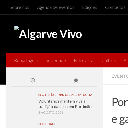
Sobre nós
Agenda de eventos
Edições
Contactos
Skip to content
Reportagem
Sociedade
Entrevista
Cultura
A
EVENT
PORTIMÃO JORNAL
/
REPORTAGEM
Por
Voluntários mantêm viva a
tradição da faina em Portimão
8 AGOSTO, 2026
e g
SOCIEDADE