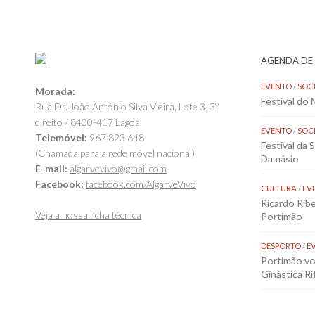
AGENDA DE
EVENTO
/
SOC
Morada:
Festival do
Rua Dr. João António Silva Vieira, Lote 3, 3º
direito / 8400-417 Lagoa
EVENTO
/
SOC
Telemóvel:
967 823 648
Festival da 
(Chamada para a rede móvel nacional)
Damásio
E-mail:
algarvevivo@gmail.com
Facebook:
facebook.com/AlgarveVivo
CULTURA
/
EV
Ricardo Rib
Veja a nossa ficha técnica
Portimão
DESPORTO
/
E
Portimão vol
Ginástica Rí