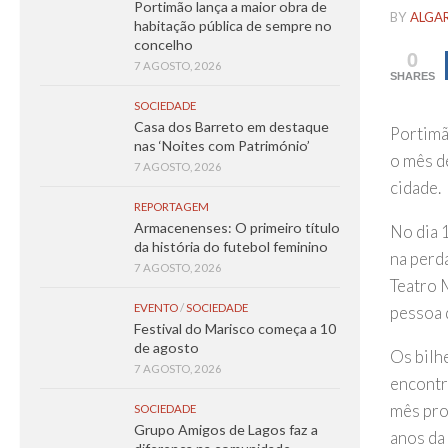
Portimão lança a maior obra de
BY
ALGA
habitação pública de sempre no
concelho
0
7 AGOSTO, 2026
SHARES
SOCIEDADE
Casa dos Barreto em destaque
Portimão
nas ‘Noites com Património’
o mês d
7 AGOSTO, 2026
cidade.
REPORTAGEM
Armacenenses: O primeiro título
No dia 
da história do futebol feminino
na perd
7 AGOSTO, 2026
Teatro 
EVENTO
/
SOCIEDADE
pessoa 
Festival do Marisco começa a 10
de agosto
Os bilh
7 AGOSTO, 2026
encontr
mês pro
SOCIEDADE
Grupo Amigos de Lagos faz a
anos da