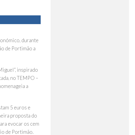
tronómico, durante
ão de Portimão a
Miguel”, inspirado
atada, no TEMPO –
 homenageia a
stam 5 euros e
meira proposta do
para evocar os cem
io de Portimão.