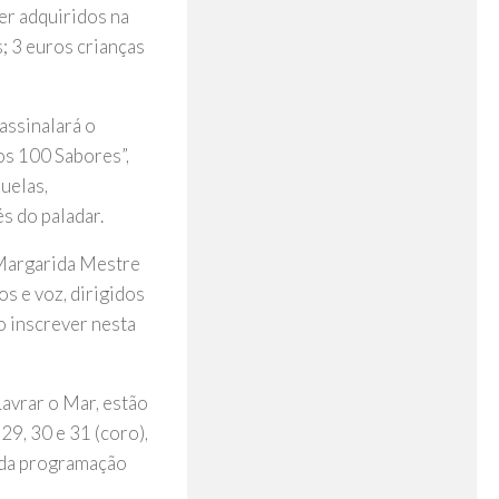
er adquiridos na
; 3 euros crianças
assinalará o
os 100 Sabores”,
uelas,
s do paladar.
 Margarida Mestre
s e voz, dirigidos
o inscrever nesta
Lavrar o Mar, estão
 29, 30 e 31 (coro),
 da programação