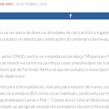
RVE VIVO
·
30 SETEMBRO, 2024
 vai ser palco de diversas atividades de cariz artístico e gas
e outubro, no âmbito das celebrações do centenário da elevaç
1, pelas 19h00, realiza-se o espetáculo de dança “Miquelina e 
a de memória e na forma carinhosa como a mesma deve ser tr
Municipal de Portimão. Refira-se que em outubro o município
de idade maior.
etes para este espetáculo, indicado para maiores de 6 anos, cu
am-se à venda na BOL e nos locais habituais, sendo esta a pri
gramada pela Lavrar o Mar – Cooperativa Cultural idealizou 
 cidade, ao abrigo de uma parceira estabelecida com o Municíp