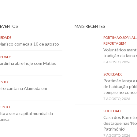
 EVENTOS
MAIS RECENTES
IEDADE
PORTIMÃO JORNAL
 Marisco começa a 10 de agosto
REPORTAGEM
Voluntários mant
tradição da faina
IEDADE
8 AGOSTO, 2026
Sardinha abre hoje com Matias
SOCIEDADE
Portimão lança a 
ENTO
de habitação públ
eiro canta na Alameda em
sempre no conce
7 AGOSTO, 2026
VENTO
SOCIEDADE
ta a ser a capital mundial da
Casa dos Barret
tmica
destaque nas ‘No
Património’
7 AGOSTO, 2026