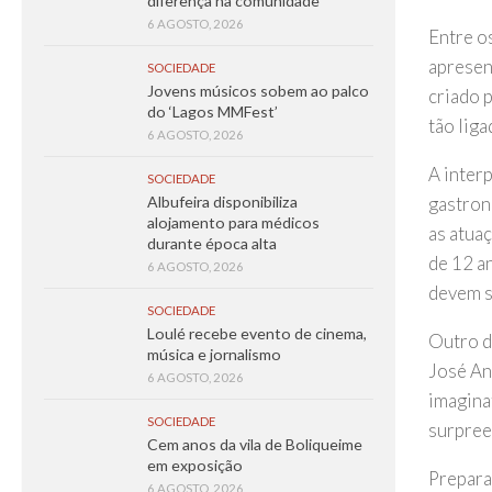
diferença na comunidade
6 AGOSTO, 2026
Entre os
apresent
SOCIEDADE
Jovens músicos sobem ao palco
criado 
do ‘Lagos MMFest’
tão lig
6 AGOSTO, 2026
A inter
SOCIEDADE
gastron
Albufeira disponibiliza
alojamento para médicos
as atuaç
durante época alta
de 12 a
6 AGOSTO, 2026
devem s
SOCIEDADE
Loulé recebe evento de cinema,
Outro d
música e jornalismo
José An
6 AGOSTO, 2026
imagina
SOCIEDADE
surpree
Cem anos da vila de Boliqueime
em exposição
Prepara
6 AGOSTO, 2026