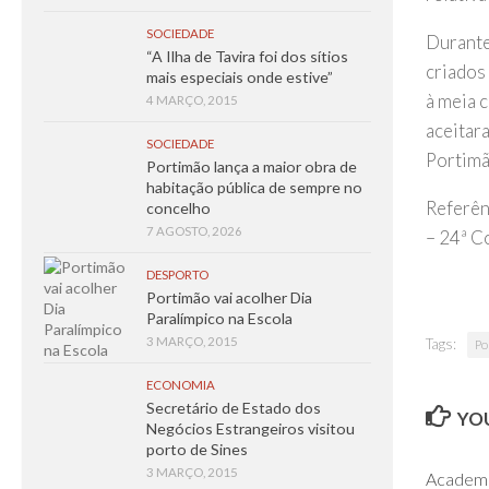
SOCIEDADE
Durante
“A Ilha de Tavira foi dos sítios
criados
mais especiais onde estive”
à meia 
4 MARÇO, 2015
aceitara
SOCIEDADE
Portimã
Portimão lança a maior obra de
habitação pública de sempre no
Referênc
concelho
7 AGOSTO, 2026
– 24ª C
DESPORTO
Portimão vai acolher Dia
Paralímpico na Escola
3 MARÇO, 2015
Tags:
Po
ECONOMIA
Secretário de Estado dos
YOU
Negócios Estrangeiros visitou
porto de Sines
3 MARÇO, 2015
Academi