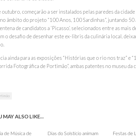
 outubro, começarão a ser instalados pelas paredes da cidade
 no âmbito do projeto “100 Anos, 100 Sardinhas”, juntando 50
centena de candidatos a ‘Picasso’, selecionados entre as mais 
m o desafio de desenhar este ex-libris da culinária local, dei
o.
ia ainda para as exposições “Histórias que o rio nos traz” e 
orrida Fotográfica de Portimão”, ambas patentes no museu da c
rtimão
 MAY ALSO LIKE...
0
0
a de Música de
Dias do Solstício animam
Festas de 