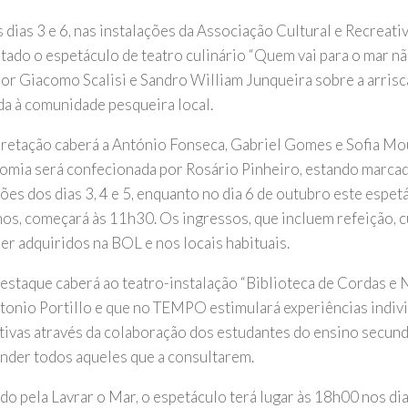
 dias 3 e 6, nas instalações da Associação Cultural e Recreati
ado o espetáculo de teatro culinário “Quem vai para o mar não 
por Giacomo Scalisi e Sandro William Junqueira sobre a arrisc
ada à comunidade pesqueira local.
pretação caberá a António Fonseca, Gabriel Gomes e Sofia Mou
omia será confecionada por Rosário Pinheiro, estando marca
ões dos dias 3, 4 e 5, enquanto no dia 6 de outubro este espet
nos, começará às 11h30. Os ingressos, que incluem refeição, 
er adquiridos na BOL e nos locais habituais.
estaque caberá ao teatro-instalação “Biblioteca de Cordas e 
tonio Portillo e que no TEMPO estimulará experiências indivi
tivas através da colaboração dos estudantes do ensino secun
nder todos aqueles que a consultarem.
do pela Lavrar o Mar, o espetáculo terá lugar às 18h00 nos dia