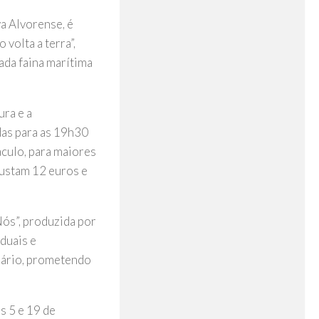
va Alvorense, é
volta a terra”,
ada faina marítima
ra e a
das para as 19h30
áculo, para maiores
custam 12 euros e
Nós”, produzida por
duais e
dário, prometendo
s 5 e 19 de