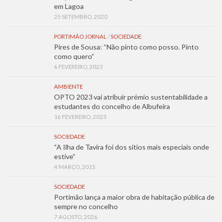
em Lagoa
25 SETEMBRO, 2020
PORTIMÃO JORNAL
/
SOCIEDADE
Pires de Sousa: “Não pinto como posso. Pinto
como quero”
6 FEVEREIRO, 2023
AMBIENTE
OPTO 2023 vai atribuir prémio sustentabilidade a
estudantes do concelho de Albufeira
16 FEVEREIRO, 2023
SOCIEDADE
“A Ilha de Tavira foi dos sítios mais especiais onde
estive”
4 MARÇO, 2015
SOCIEDADE
Portimão lança a maior obra de habitação pública de
sempre no concelho
7 AGOSTO, 2026