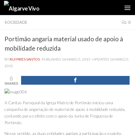
Skip to content
SOCIEDADE
0
Portimão angaria material usado de apoio à
mobilidade reduzida
BY
RUI PIRES SANTOS
· PUBLISHED
16 MARÇO, 2015
· UPDATED
16 MARÇO,
2015
0
SHARES
A Cáritas Paroquial da Igreja Matriz de Portimão iniciou uma
campanha de angariação de material de apoio à mobilidade reduzida,
contando para o efeito com o apoio da Junta de Freguesia de
Portimão.
Nesse sentido, as duas entidades apelam à participação e espirito