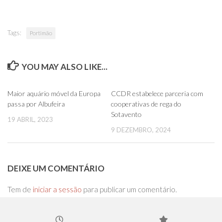
Tags:
Portimão
YOU MAY ALSO LIKE...
0
0
Maior aquário móvel da Europa
CCDR estabelece parceria com
passa por Albufeira
cooperativas de rega do
Sotavento
19 ABRIL, 2023
9 DEZEMBRO, 2024
DEIXE UM COMENTÁRIO
Tem de
iniciar a sessão
para publicar um comentário.