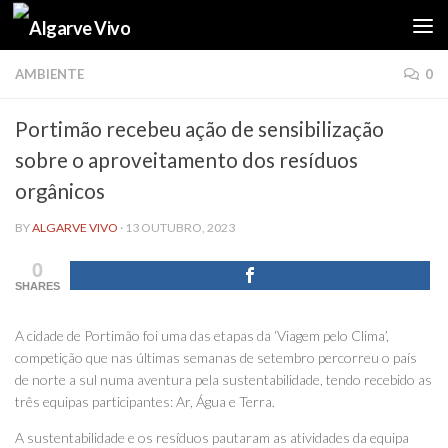
Skip to content
AMBIENTE
0
Portimão recebeu ação de sensibilização
sobre o aproveitamento dos resíduos
orgânicos
BY
ALGARVE VIVO
·
13 OUTUBRO, 2023
0
SHARES
A cidade de Portimão foi uma das etapas da ‘Viagem pelo Clima’,
competição que nas últimas semanas de setembro percorreu o país
de norte a sul numa aventura pela sustentabilidade, tendo recebido as
três equipas participantes: Ar, Água e Terra.
A sustentabilidade e os resíduos pautaram as atividades da equipa